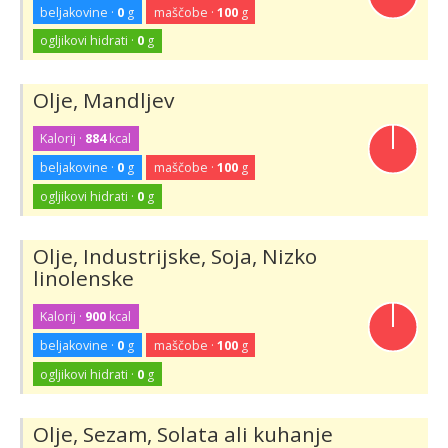
beljakovine ·
0
g
maščobe ·
100
g
ogljikovi hidrati ·
0
g
Olje, Mandljev
Kalorij ·
884
kcal
beljakovine ·
0
g
maščobe ·
100
g
ogljikovi hidrati ·
0
g
Olje, Industrijske, Soja, Nizko
linolenske
Kalorij ·
900
kcal
beljakovine ·
0
g
maščobe ·
100
g
ogljikovi hidrati ·
0
g
Olje, Sezam, Solata ali kuhanje