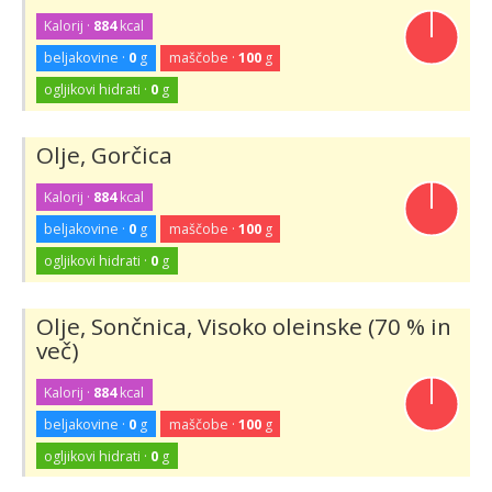
Kalorij ·
884
kcal
beljakovine ·
0
g
maščobe ·
100
g
ogljikovi hidrati ·
0
g
Olje, Gorčica
Kalorij ·
884
kcal
beljakovine ·
0
g
maščobe ·
100
g
ogljikovi hidrati ·
0
g
Olje, Sončnica, Visoko oleinske (70 % in
več)
Kalorij ·
884
kcal
beljakovine ·
0
g
maščobe ·
100
g
ogljikovi hidrati ·
0
g