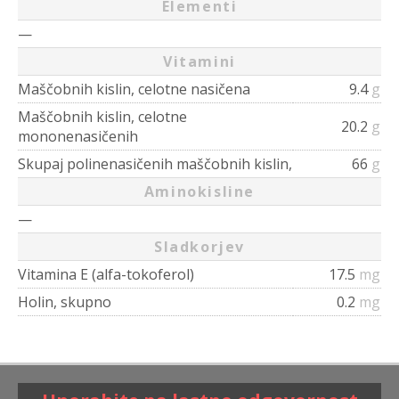
Elementi
—
Vitamini
Maščobnih kislin, celotne nasičena
9.4
g
Maščobnih kislin, celotne
20.2
g
mononenasičenih
Skupaj polinenasičenih maščobnih kislin,
66
g
Aminokisline
—
Sladkorjev
Vitamina E (alfa-tokoferol)
17.5
mg
Holin, skupno
0.2
mg