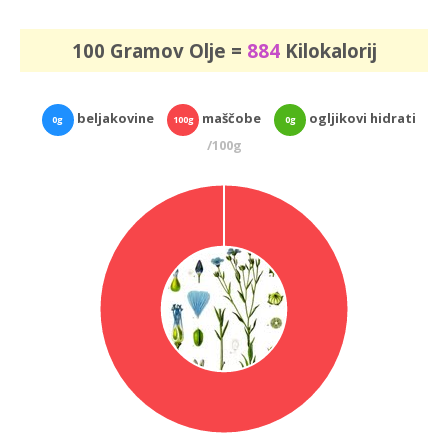
100 Gramov Olje =
884
Kilokalorij
beljakovine
maščobe
ogljikovi hidrati
0g
100g
0g
/100g