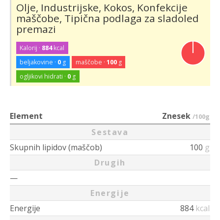
Olje, Industrijske, Kokos, Konfekcije
maščobe, Tipična podlaga za sladoled
premazi
Kalorij ·
884
kcal
beljakovine ·
0
g
maščobe ·
100
g
ogljikovi hidrati ·
0
g
Element
Znesek
/100g
Sestava
Skupnih lipidov (maščob)
100
g
Drugih
—
Energije
Energije
884
kcal