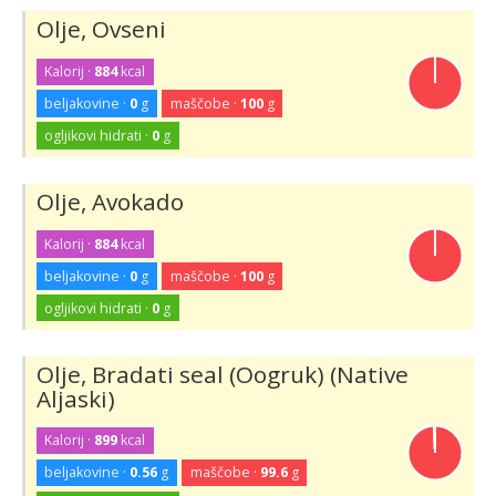
Olje, Ovseni
Kalorij ·
884
kcal
beljakovine ·
0
g
maščobe ·
100
g
ogljikovi hidrati ·
0
g
Olje, Avokado
Kalorij ·
884
kcal
beljakovine ·
0
g
maščobe ·
100
g
ogljikovi hidrati ·
0
g
Olje, Bradati seal (Oogruk) (Native
Aljaski)
Kalorij ·
899
kcal
beljakovine ·
0.56
g
maščobe ·
99.6
g