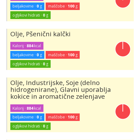
beljakovine ·
0
g
maščobe ·
100
g
ogljikovi hidrati ·
0
g
Olje, Pšenični kalčki
Kalorij ·
884
kcal
beljakovine ·
0
g
maščobe ·
100
g
ogljikovi hidrati ·
0
g
Olje, Industrijske, Soje (delno
hidrogenirane), Glavni uporablja
kokice in aromatične zelenjave
Kalorij ·
884
kcal
beljakovine ·
0
g
maščobe ·
100
g
ogljikovi hidrati ·
0
g