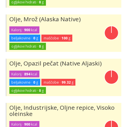
ogljikovi hidrati ·
0
g
Olje, Mrož (Alaska Native)
Kalorij ·
900
kcal
beljakovine ·
0
g
maščobe ·
100
g
ogljikovi hidrati ·
0
g
Olje, Opazil pečat (Native Aljaski)
Kalorij ·
894
kcal
beljakovine ·
0
g
maščobe ·
99.32
g
ogljikovi hidrati ·
0
g
Olje, Industrijske, Oljne repice, Visoko
oleinske
Kalorij ·
900
kcal