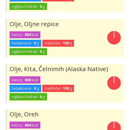
ogljikovi hidrati ·
0
g
Olje, Oljne repice
Kalorij ·
884
kcal
beljakovine ·
0
g
maščobe ·
100
g
ogljikovi hidrati ·
0
g
Olje, Kita, Čelnimih (Alaska Native)
Kalorij ·
900
kcal
beljakovine ·
0
g
maščobe ·
100
g
ogljikovi hidrati ·
0
g
Olje, Oreh
Kalorij ·
884
kcal