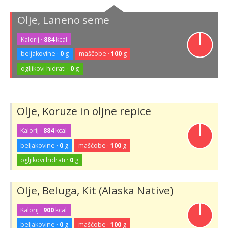
Olje, Laneno seme
Kalorij ·
884
kcal
beljakovine ·
0
g
maščobe ·
100
g
ogljikovi hidrati ·
0
g
Olje, Koruze in oljne repice
Kalorij ·
884
kcal
beljakovine ·
0
g
maščobe ·
100
g
ogljikovi hidrati ·
0
g
Olje, Beluga, Kit (Alaska Native)
Kalorij ·
900
kcal
beljakovine ·
0
g
maščobe ·
100
g