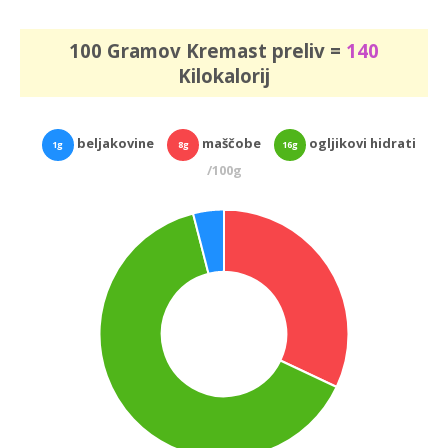
100 Gramov Kremast preliv =
140
Kilokalorij
beljakovine
maščobe
ogljikovi hidrati
1g
8g
16g
/100g