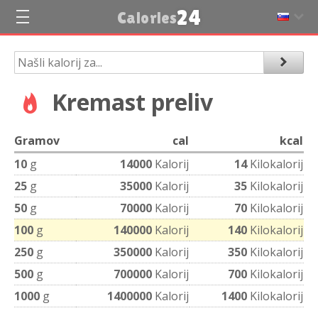
24
Calories
Kremast preliv
Gramov
cal
kcal
10
g
14000
Kalorij
14
Kilokalorij
25
g
35000
Kalorij
35
Kilokalorij
50
g
70000
Kalorij
70
Kilokalorij
100
g
140000
Kalorij
140
Kilokalorij
250
g
350000
Kalorij
350
Kilokalorij
500
g
700000
Kalorij
700
Kilokalorij
1000
g
1400000
Kalorij
1400
Kilokalorij