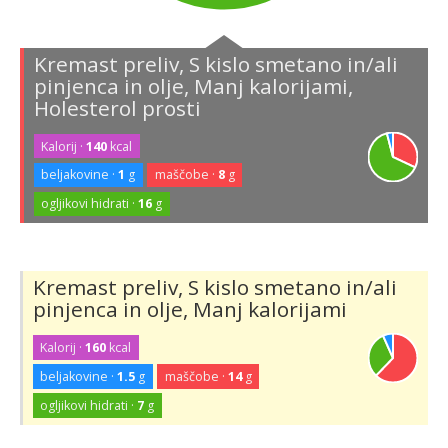
Kremast preliv, S kislo smetano in/ali
pinjenca in olje, Manj kalorijami,
Holesterol prosti
Kalorij ·
140
kcal
beljakovine ·
1
g
maščobe ·
8
g
ogljikovi hidrati ·
16
g
Kremast preliv, S kislo smetano in/ali
pinjenca in olje, Manj kalorijami
Kalorij ·
160
kcal
beljakovine ·
1.5
g
maščobe ·
14
g
ogljikovi hidrati ·
7
g