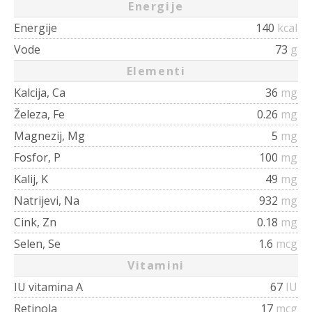
Energije
Energije
140
kcal
Vode
73
g
Elementi
Kalcija, Ca
36
mg
Železa, Fe
0.26
mg
Magnezij, Mg
5
mg
Fosfor, P
100
mg
Kalij, K
49
mg
Natrijevi, Na
932
mg
Cink, Zn
0.18
mg
Selen, Se
1.6
mcg
Vitamini
IU vitamina A
67
IU
Retinola
17
mcg