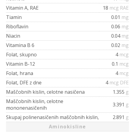
Vitamin A, RAE
18
mcg RAE
Tiamin
0.01
mg
Riboflavin
0.06
mg
Niacin
0.04
mg
Vitamina B 6
0.02
mg
Folat, skupno
4
mcg
Vitamin B-12
0.1
mcg
Folat, hrana
4
mcg
Folat, DFE z dne
4
mcg DFE
Maščobnih kislin, celotne nasičena
1.355
g
Maščobnih kislin, celotne
3.391
g
mononenasičenih
Skupaj polinenasičenih maščobnih kislin,
2.891
g
Aminokisline