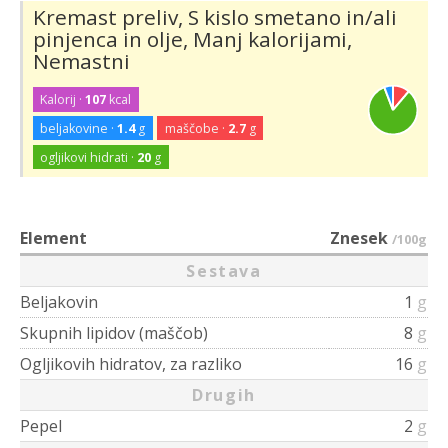
Kremast preliv, S kislo smetano in/ali
pinjenca in olje, Manj kalorijami,
Nemastni
Kalorij ·
107
kcal
beljakovine ·
1.4
g
maščobe ·
2.7
g
ogljikovi hidrati ·
20
g
Element
Znesek
/100g
Sestava
Beljakovin
1
g
Skupnih lipidov (maščob)
8
g
Ogljikovih hidratov, za razliko
16
g
Drugih
Pepel
2
g