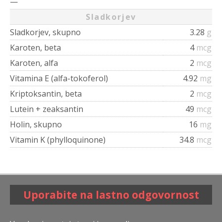
—
Sladkorjev
Sladkorjev, skupno
3.28
g
Karoten, beta
4
mcg
Karoten, alfa
2
mcg
Vitamina E (alfa-tokoferol)
4.92
mg
Kriptoksantin, beta
2
mcg
Lutein + zeaksantin
49
mcg
Holin, skupno
16
mg
Vitamin K (phylloquinone)
34.8
mcg
Uporabite na lastno odgovornost