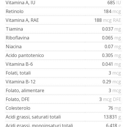
Vitamina A, IU
685
IU
Retinolo
184
mcg
Vitamina A, RAE
188
mcg RAE
Tiamina
0.037
mg
Riboflavina
0.065
mg
Niacina
0.07
mg
Acido pantotenico
0.305
mg
Vitamina B-6
0.041
mg
Folati, totali
3
mcg
Vitamina B-12
0.29
mcg
Folato, alimentare
3
mcg
Folato, DFE
3
mcg DFE
Colesterolo
76
mg
Acidi grassi, saturati totali
13.831
g
Acidi grassi, monoinsaturi totali
6.418
g