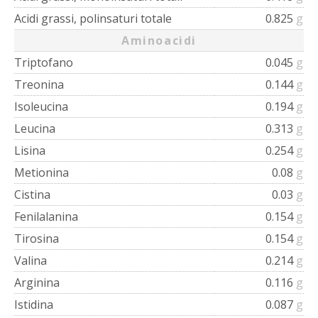
Acidi grassi, polinsaturi totale
0.825
g
Aminoacidi
Triptofano
0.045
g
Treonina
0.144
g
Isoleucina
0.194
g
Leucina
0.313
g
Lisina
0.254
g
Metionina
0.08
g
Cistina
0.03
g
Fenilalanina
0.154
g
Tirosina
0.154
g
Valina
0.214
g
Arginina
0.116
g
Istidina
0.087
g