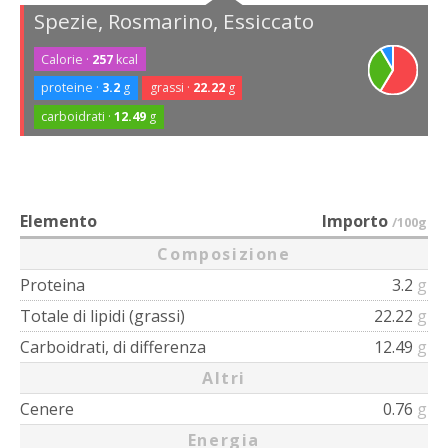
Spezie, Rosmarino, Essiccato
Calorie ·
257
kcal
proteine ·
3.2
g
grassi ·
22.22
g
carboidrati ·
12.49
g
Elemento
Importo
/100g
Composizione
Proteina
3.2
g
Totale di lipidi (grassi)
22.22
g
Carboidrati, di differenza
12.49
g
Altri
Cenere
0.76
g
Energia