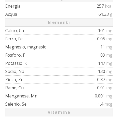
Energia
257
kcal
Acqua
61.33
g
Elementi
Calcio, Ca
101
mg
Ferro, Fe
0.05
mg
Magnesio, magnesio
11
mg
Fosforo, P
89
mg
Potassio, K
147
mg
Sodio, Na
130
mg
Zinco, Zn
0.37
mg
Rame, Cu
0.01
mg
Manganese, Mn
0.001
mg
Selenio, Se
1.4
mcg
Vitamine