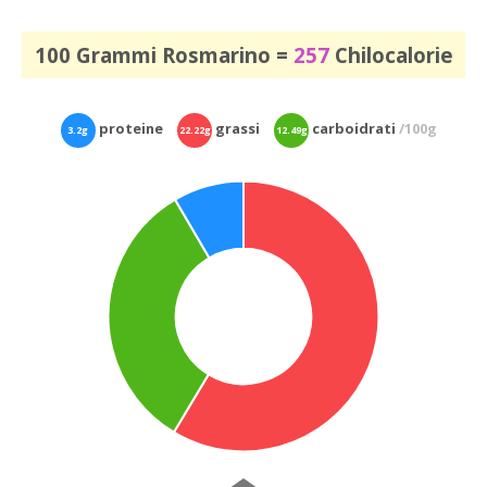
100 Grammi Rosmarino =
257
Chilocalorie
proteine
grassi
carboidrati
/100g
3.2g
22.22g
12.49g