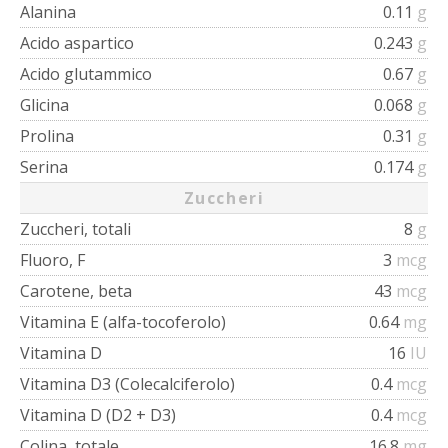
Alanina
0.11
g
Acido aspartico
0.243
g
Acido glutammico
0.67
g
Glicina
0.068
g
Prolina
0.31
g
Serina
0.174
g
Zuccheri
Zuccheri, totali
8
g
Fluoro, F
3
mcg
Carotene, beta
43
mcg
Vitamina E (alfa-tocoferolo)
0.64
mg
Vitamina D
16
IU
Vitamina D3 (Colecalciferolo)
0.4
mcg
Vitamina D (D2 + D3)
0.4
mcg
Colina, totale
16.8
mg