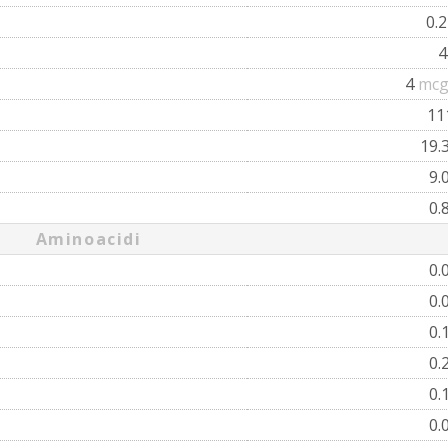
0.
4
mcg
11
19.
9.
0.
Aminoacidi
0.
0.
0.
0.
0.
0.