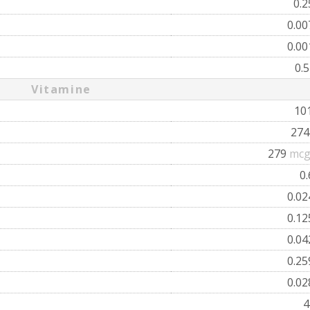
0.
0.0
0.0
0.
Vitamine
10
27
279
mcg
0
0.0
0.1
0.0
0.2
0.0