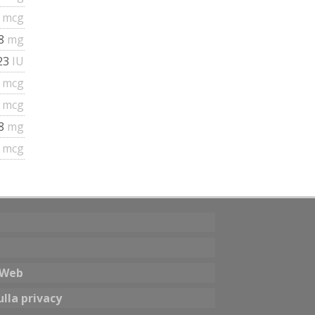
0
mcg
88
mg
23
IU
6
mcg
6
mcg
.8
mg
7
mcg
o Web
lla privacy