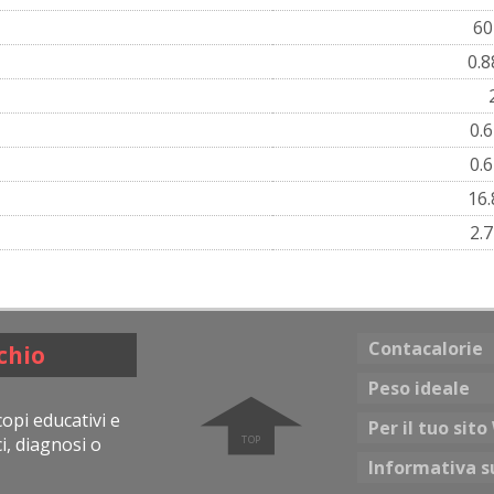
6
0.
0.
0.
16
2.
Contacalorie
schio
➧
Peso ideale
opi educativi e
Per il tuo sit
i, diagnosi o
Informativa su