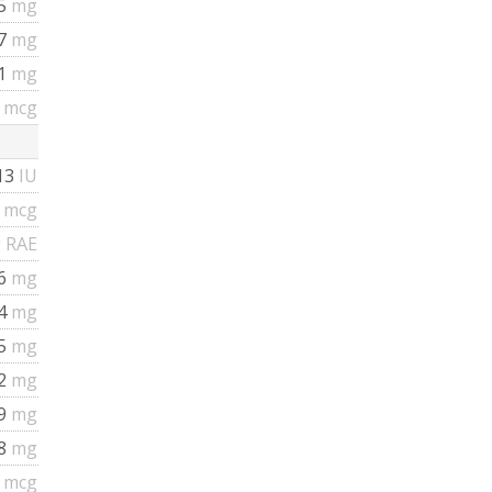
25
mg
07
mg
01
mg
5
mcg
13
IU
4
mcg
 RAE
.6
mg
24
mg
25
mg
42
mg
59
mg
28
mg
4
mcg