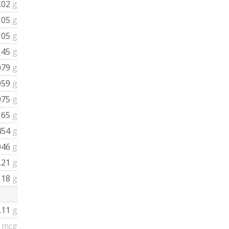
.02
g
105
g
105
g
145
g
079
g
059
g
075
g
165
g
454
g
046
g
.21
g
118
g
.11
g
3
mcg