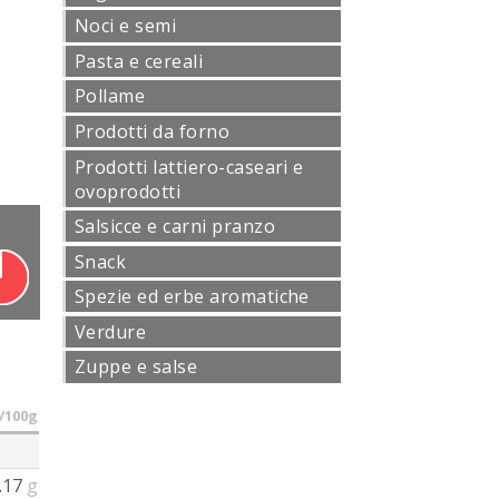
Noci e semi
Pasta e cereali
Pollame
Prodotti da forno
Prodotti lattiero-caseari e
ovoprodotti
Salsicce e carni pranzo
Snack
Spezie ed erbe aromatiche
Verdure
Zuppe e salse
/100g
.17
g