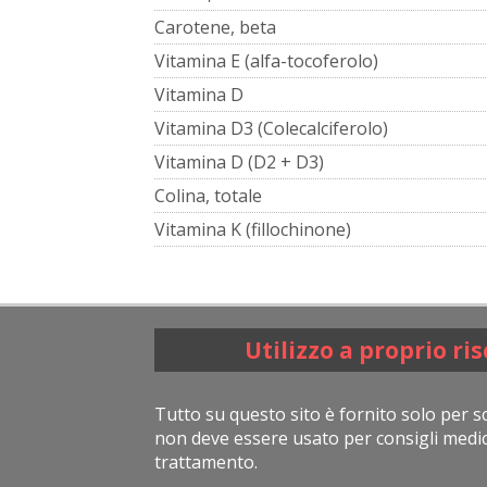
Carotene, beta
Vitamina E (alfa-tocoferolo)
Vitamina D
Vitamina D3 (Colecalciferolo)
Vitamina D (D2 + D3)
Colina, totale
Vitamina K (fillochinone)
Utilizzo a proprio ri
Tutto su questo sito è fornito solo per sc
non deve essere usato per consigli medic
trattamento.