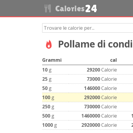
24
Calories
Pollame di cond
Grammi
cal
10
g
29200
Calorie
25
g
73000
Calorie
50
g
146000
Calorie
100
g
292000
Calorie
250
g
730000
Calorie
500
g
1460000
Calorie
1000
g
2920000
Calorie