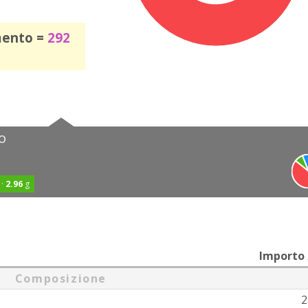
mento =
292
o
 ·
2.96
g
Importo
Composizione
2