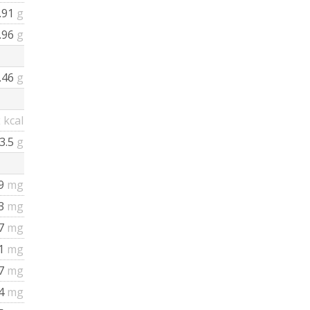
.91
g
.96
g
.46
g
2
kcal
3.5
g
9
mg
03
mg
7
mg
1
mg
7
mg
4
mg