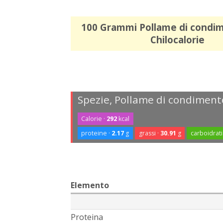
100 Grammi Pollame di condi
Chilocalorie
Spezie, Pollame di condiment
Calorie ·
292
kcal
proteine ·
2.17
g
grassi ·
30.91
g
carboidrati
Elemento
Proteina