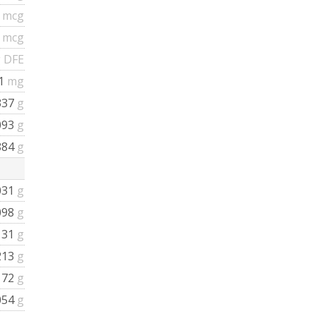
2
mcg
4
mcg
 DFE
1
mg
337
g
093
g
884
g
031
g
098
g
131
g
213
g
172
g
054
g