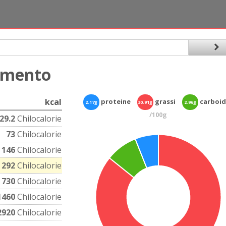
imento
kcal
proteine
grassi
carboid
2.17g
30.91g
2.96g
/100g
29.2
Chilocalorie
73
Chilocalorie
146
Chilocalorie
292
Chilocalorie
730
Chilocalorie
1460
Chilocalorie
2920
Chilocalorie