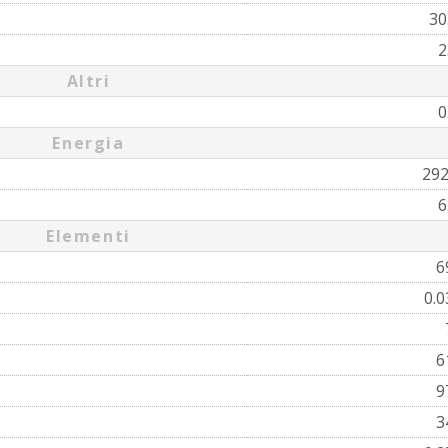
30
2
Altri
0
Energia
29
6
Elementi
6
0.
6
9
3