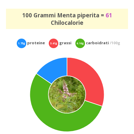
100 Grammi Menta piperita =
61
Chilocalorie
proteine
grassi
carboidrati
/100g
1.75g
3.41g
6.16g