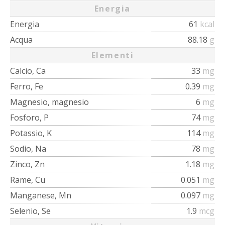
Energia
Energia
61
kcal
Acqua
88.18
g
Elementi
Calcio, Ca
33
mg
Ferro, Fe
0.39
mg
Magnesio, magnesio
6
mg
Fosforo, P
74
mg
Potassio, K
114
mg
Sodio, Na
78
mg
Zinco, Zn
1.18
mg
Rame, Cu
0.051
mg
Manganese, Mn
0.097
mg
Selenio, Se
1.9
mcg