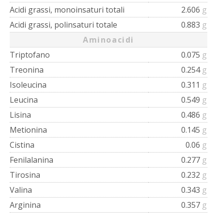
Acidi grassi, monoinsaturi totali
2.606
g
Acidi grassi, polinsaturi totale
0.883
g
Aminoacidi
Triptofano
0.075
g
Treonina
0.254
g
Isoleucina
0.311
g
Leucina
0.549
g
Lisina
0.486
g
Metionina
0.145
g
Cistina
0.06
g
Fenilalanina
0.277
g
Tirosina
0.232
g
Valina
0.343
g
Arginina
0.357
g