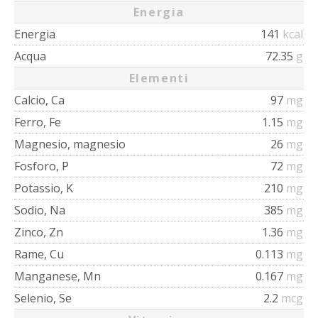
Energia
Energia
141
kcal
Acqua
72.35
g
Elementi
Calcio, Ca
97
mg
Ferro, Fe
1.15
mg
Magnesio, magnesio
26
mg
Fosforo, P
72
mg
Potassio, K
210
mg
Sodio, Na
385
mg
Zinco, Zn
1.36
mg
Rame, Cu
0.113
mg
Manganese, Mn
0.167
mg
Selenio, Se
2.2
mcg