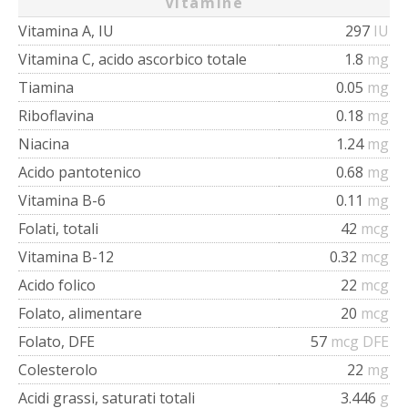
Vitamine
Vitamina A, IU
297
IU
Vitamina C, acido ascorbico totale
1.8
mg
Tiamina
0.05
mg
Riboflavina
0.18
mg
Niacina
1.24
mg
Acido pantotenico
0.68
mg
Vitamina B-6
0.11
mg
Folati, totali
42
mcg
Vitamina B-12
0.32
mcg
Acido folico
22
mcg
Folato, alimentare
20
mcg
Folato, DFE
57
mcg DFE
Colesterolo
22
mg
Acidi grassi, saturati totali
3.446
g