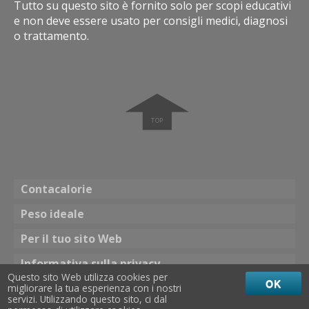
Tutto su questo sito è fornito solo per scopi educativi
e non deve essere usato per consigli medici, diagnosi
o trattamento.
➧
Contacalorie
Peso ideale
Per il tuo sito Web
Informativa sulla privacy
Questo sito Web utilizza cookies per
OK
migliorare la tua esperienza con i nostri
Tema
servizi. Utilizzando questo sito, ci dal
☀ Colore brillante
Colore scuro 🌖