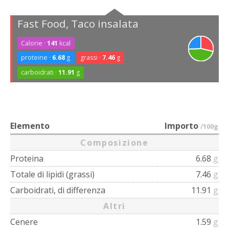
Fast Food, Taco insalata
Calorie ·
141
kcal
proteine ·
6.68
g
grassi ·
7.46
g
carboidrati ·
11.91
g
Elemento
Importo
/100g
Composizione
Proteina
6.68
g
Totale di lipidi (grassi)
7.46
g
Carboidrati, di differenza
11.91
g
Altri
Cenere
1.59
g