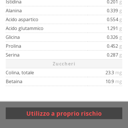
Istidina
0.201
g
Alanina
0.339
g
Acido aspartico
0.554
g
Acido glutammico
1.291
g
Glicina
0.326
g
Prolina
0.452
g
Serina
0.287
g
Zuccheri
Colina, totale
23.3
mg
Betaina
10.9
mg
Utilizzo a proprio rischio