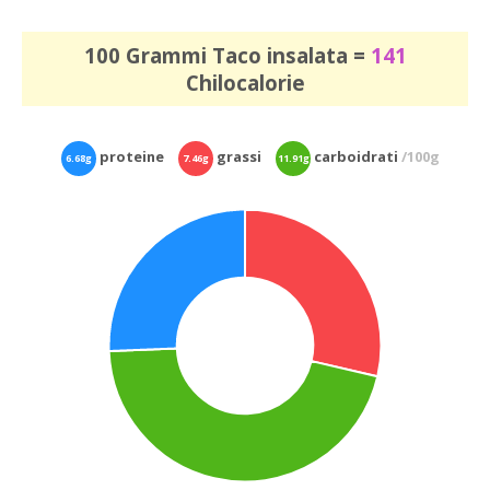
100 Grammi Taco insalata =
141
Chilocalorie
proteine
grassi
carboidrati
/100g
6.68g
7.46g
11.91g