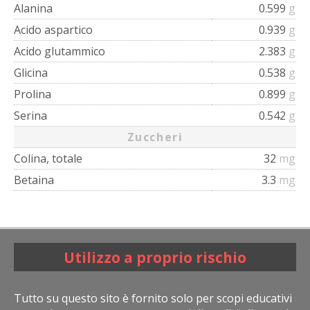
Alanina
0.599
g
Acido aspartico
0.939
g
Acido glutammico
2.383
g
Glicina
0.538
g
Prolina
0.899
g
Serina
0.542
g
Zuccheri
Colina, totale
32
mg
Betaina
3.3
mg
Utilizzo a proprio rischio
Tutto su questo sito è fornito solo per scopi educativi