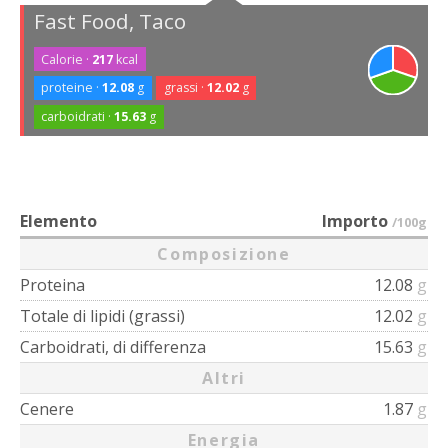
Fast Food, Taco
Calorie ·
217
kcal
proteine ·
12.08
g
grassi ·
12.02
g
carboidrati ·
15.63
g
Elemento
Importo
/100g
Composizione
Proteina
12.08
g
Totale di lipidi (grassi)
12.02
g
Carboidrati, di differenza
15.63
g
Altri
Cenere
1.87
g
Energia