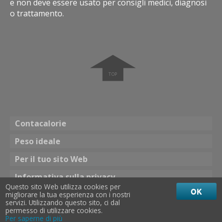
e non deve essere usato per consigli medici, diagnosi
o trattamento.
➧
Contacalorie
Peso ideale
Per il tuo sito Web
Informativa sulla privacy
Questo sito Web utilizza cookies per
OK
migliorare la tua esperienza con i nostri
Tema
servizi. Utilizzando questo sito, ci dal
☀ Colore brillante
Colore scuro 🌖
permesso di utilizzare cookies.
Per saperne di più
calories 24
©
2013
-
2026