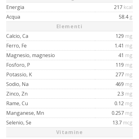
Energia
217
kcal
Acqua
58.4
g
Elementi
Calcio, Ca
129
mg
Ferro, Fe
1.41
mg
Magnesio, magnesio
41
mg
Fosforo, P
119
mg
Potassio, K
277
mg
Sodio, Na
469
mg
Zinco, Zn
2.3
mg
Rame, Cu
0.12
mg
Manganese, Mn
0.257
mg
Selenio, Se
13.7
mcg
Vitamine