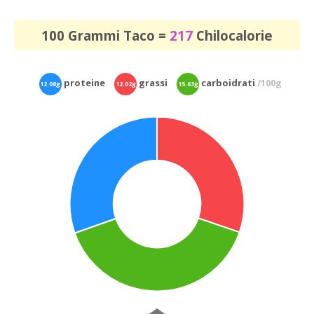
100 Grammi Taco =
217
Chilocalorie
proteine
grassi
carboidrati
/100g
12.08g
12.02g
15.63g