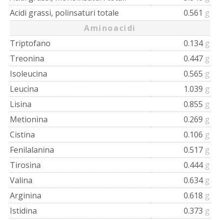
Acidi grassi, polinsaturi totale
0.561
g
Aminoacidi
Triptofano
0.134
g
Treonina
0.447
g
Isoleucina
0.565
g
Leucina
1.039
g
Lisina
0.855
g
Metionina
0.269
g
Cistina
0.106
g
Fenilalanina
0.517
g
Tirosina
0.444
g
Valina
0.634
g
Arginina
0.618
g
Istidina
0.373
g