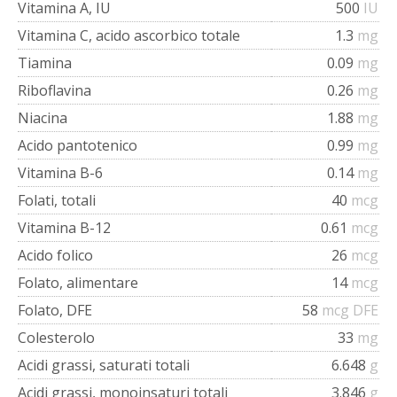
Vitamina A, IU
500
IU
Vitamina C, acido ascorbico totale
1.3
mg
Tiamina
0.09
mg
Riboflavina
0.26
mg
Niacina
1.88
mg
Acido pantotenico
0.99
mg
Vitamina B-6
0.14
mg
Folati, totali
40
mcg
Vitamina B-12
0.61
mcg
Acido folico
26
mcg
Folato, alimentare
14
mcg
Folato, DFE
58
mcg DFE
Colesterolo
33
mg
Acidi grassi, saturati totali
6.648
g
Acidi grassi, monoinsaturi totali
3.846
g