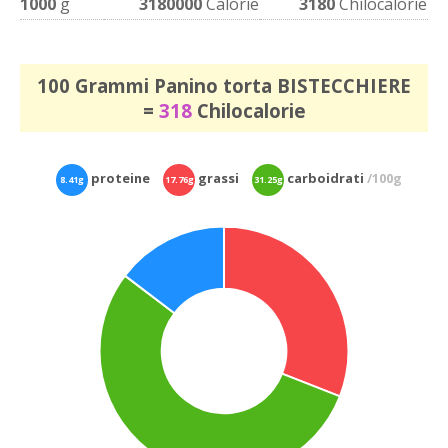
1000
g
3180000
Calorie
3180
Chilocalorie
100 Grammi Panino torta BISTECCHIERE
=
318
Chilocalorie
proteine
grassi
carboidrati
/100g
8.41g
17.76g
31.25g