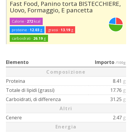
Fast Food, Panino torta BISTECCHIERE,
Uovo, Formaggio, E pancetta
Calorie ·
272
kcal
proteine ·
12.03
g
grassi ·
13.19
g
carboidrati ·
26.19
g
Elemento
Importo
/100g
Composizione
Proteina
8.41
g
Totale di lipidi (grassi)
17.76
g
Carboidrati, di differenza
31.25
g
Altri
Cenere
2.47
g
Energia