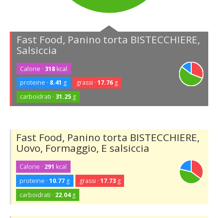
Fast Food, Panino torta BISTECCHIERE,
Salsiccia
Calorie ·
318
kcal
proteine ·
8.41
g
grassi ·
17.76
g
carboidrati ·
31.25
g
Fast Food, Panino torta BISTECCHIERE,
Uovo, Formaggio, E salsiccia
Calorie ·
291
kcal
proteine ·
10.77
g
grassi ·
17.73
g
carboidrati ·
22.04
g