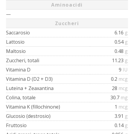
Aminoacidi
—
Zuccheri
Saccarosio
6.16
g
Lattosio
0.54
g
Maltosio
0.48
g
Zuccheri, totali
11.23
g
Vitamina D
9
IU
Vitamina D (D2 + D3)
0.2
mcg
Luteina + Zeaxantina
28
mcg
Colina, totale
30.7
mg
Vitamina K (fillochinone)
1
mcg
Glucosio (destrosio)
3.91
g
Fruttosio
0.14
g