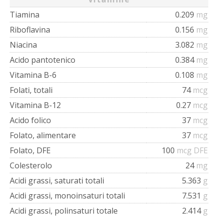
Tiamina
0.209
mg
Riboflavina
0.156
mg
Niacina
3.082
mg
Acido pantotenico
0.384
mg
Vitamina B-6
0.108
mg
Folati, totali
74
mcg
Vitamina B-12
0.27
mcg
Acido folico
37
mcg
Folato, alimentare
37
mcg
Folato, DFE
100
mcg DFE
Colesterolo
24
mg
Acidi grassi, saturati totali
5.363
g
Acidi grassi, monoinsaturi totali
7.531
g
Acidi grassi, polinsaturi totale
2.414
g