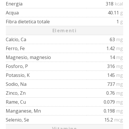
Energia
318
kcal
Acqua
40.11
g
Fibra dietetica totale
1
g
Elementi
Calcio, Ca
63
mg
Ferro, Fe
1.42
mg
Magnesio, magnesio
14
mg
Fosforo, P
316
mg
Potassio, K
145
mg
Sodio, Na
737
mg
Zinco, Zn
0.76
mg
Rame, Cu
0.079
mg
Manganese, Mn
0.198
mg
Selenio, Se
15.2
mcg
Vitamine