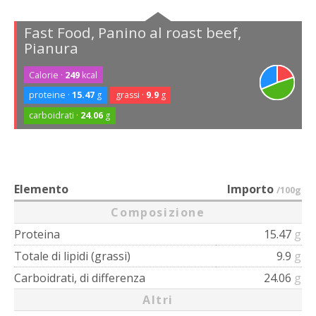
Fast Food, Panino al roast beef,
Pianura
Calorie ·
249
kcal
proteine ·
15.47
g
grassi ·
9.9
g
carboidrati ·
24.06
g
Elemento
Importo
/100g
Composizione
Proteina
15.47
g
Totale di lipidi (grassi)
9.9
g
Carboidrati, di differenza
24.06
g
Altri