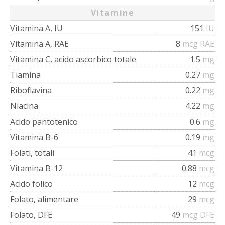
Vitamine
Vitamina A, IU
151
IU
Vitamina A, RAE
8
mcg RAE
Vitamina C, acido ascorbico totale
1.5
mg
Tiamina
0.27
mg
Riboflavina
0.22
mg
Niacina
4.22
mg
Acido pantotenico
0.6
mg
Vitamina B-6
0.19
mg
Folati, totali
41
mcg
Vitamina B-12
0.88
mcg
Acido folico
12
mcg
Folato, alimentare
29
mcg
Folato, DFE
49
mcg DFE