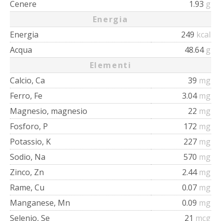
Cenere
1.93
g
Energia
Energia
249
kcal
Acqua
48.64
g
Elementi
Calcio, Ca
39
mg
Ferro, Fe
3.04
mg
Magnesio, magnesio
22
mg
Fosforo, P
172
mg
Potassio, K
227
mg
Sodio, Na
570
mg
Zinco, Zn
2.44
mg
Rame, Cu
0.07
mg
Manganese, Mn
0.09
mg
Selenio, Se
21
mcg