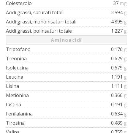
Colesterolo
37
mg
Acidi grassi, saturati totali
2.594
g
Acidi grassi, monoinsaturi totali
4.895
g
Acidi grassi, polinsaturi totale
1.227
g
Aminoacidi
Triptofano
0.176
g
Treonina
0.629
g
Isoleucina
0.679
g
Leucina
1.191
g
Lisina
1.111
g
Metionina
0.366
g
Cistina
0.191
g
Fenilalanina
0.634
g
Tirosina
0.489
g
Valina
0.755
g