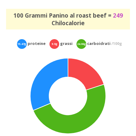
100 Grammi Panino al roast beef =
249
Chilocalorie
proteine
grassi
carboidrati
/100g
15.47g
9.9g
24.06g