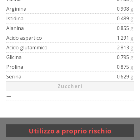
Arginina
0.908
g
Istidina
0.489
g
Alanina
0.855
g
Acido aspartico
1.291
g
Acido glutammico
2.813
g
Glicina
0.795
g
Prolina
0.875
g
Serina
0.629
g
Zuccheri
—
Utilizzo a proprio rischio