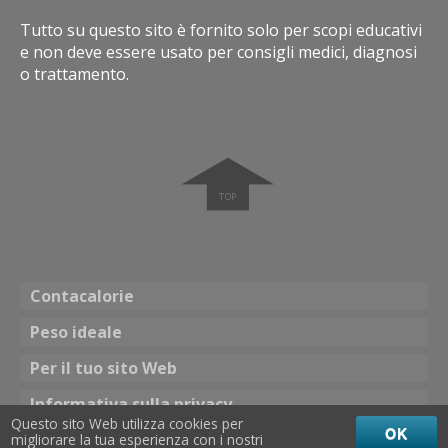
Tutto su questo sito è fornito solo per scopi educativi
e non deve essere usato per consigli medici, diagnosi
o trattamento.
➧
Contacalorie
Peso ideale
Per il tuo sito Web
Informativa sulla privacy
Questo sito Web utilizza cookies per
OK
migliorare la tua esperienza con i nostri
Tema