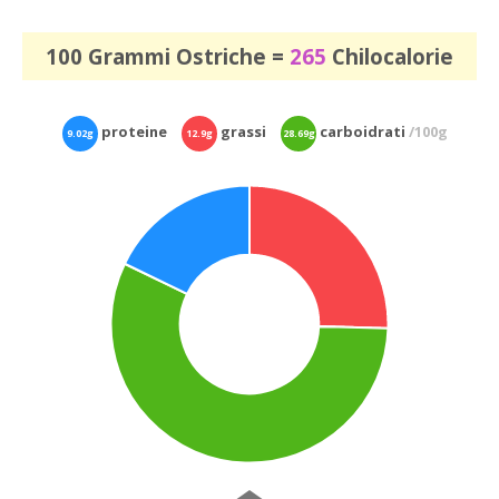
100 Grammi Ostriche =
265
Chilocalorie
proteine
grassi
carboidrati
/100g
9.02g
12.9g
28.69g