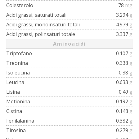
Colesterolo
78
mg
Acidi grassi, saturati totali
3.294
g
Acidi grassi, monoinsaturi totali
4.979
g
Acidi grassi, polinsaturi totale
3.337
g
Aminoacidi
Triptofano
0.107
g
Treonina
0.338
g
Isoleucina
0.38
g
Leucina
0.633
g
Lisina
0.49
g
Metionina
0.192
g
Cistina
0.148
g
Fenilalanina
0.382
g
Tirosina
0.279
g