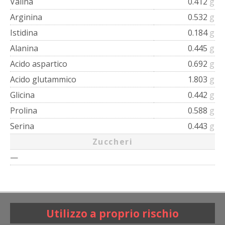
Valina
0.412
g
Arginina
0.532
g
Istidina
0.184
g
Alanina
0.445
g
Acido aspartico
0.692
g
Acido glutammico
1.803
g
Glicina
0.442
g
Prolina
0.588
g
Serina
0.443
g
Zuccheri
—
Utilizzo a proprio rischio