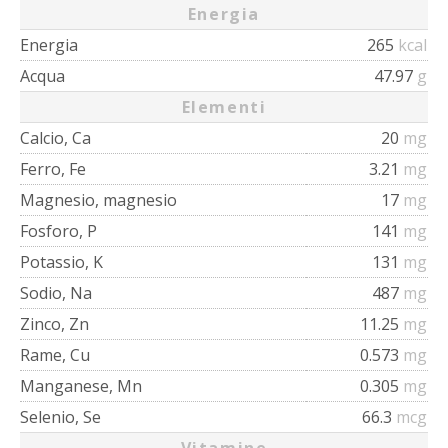
Energia
Energia
265
kcal
Acqua
47.97
g
Elementi
Calcio, Ca
20
mg
Ferro, Fe
3.21
mg
Magnesio, magnesio
17
mg
Fosforo, P
141
mg
Potassio, K
131
mg
Sodio, Na
487
mg
Zinco, Zn
11.25
mg
Rame, Cu
0.573
mg
Manganese, Mn
0.305
mg
Selenio, Se
66.3
mcg