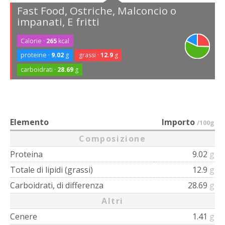
Fast Food, Ostriche, Malconcio o
impanati, E fritti
Calorie ·
265
kcal
proteine ·
9.02
g
grassi ·
12.9
g
carboidrati ·
28.69
g
Elemento
Importo
/100g
Composizione
Proteina
9.02
g
Totale di lipidi (grassi)
12.9
g
Carboidrati, di differenza
28.69
g
Altri
Cenere
1.41
g