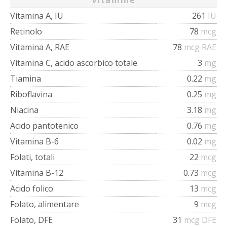
Vitamine
Vitamina A, IU
261
IU
Retinolo
78
mcg
Vitamina A, RAE
78
mcg RAE
Vitamina C, acido ascorbico totale
3
mg
Tiamina
0.22
mg
Riboflavina
0.25
mg
Niacina
3.18
mg
Acido pantotenico
0.76
mg
Vitamina B-6
0.02
mg
Folati, totali
22
mcg
Vitamina B-12
0.73
mcg
Acido folico
13
mcg
Folato, alimentare
9
mcg
Folato, DFE
31
mcg DFE