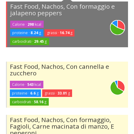
Fast Food, Nachos, Con formaggio e
jalapeno peppers
Calorie ·
298
kcal
proteine ·
8.24
g
grassi ·
16.74
g
carboidrati ·
29.45
g
Fast Food, Nachos, Con cannella e
zucchero
Calorie ·
543
kcal
proteine ·
6.6
g
grassi ·
33.01
g
carboidrati ·
58.16
g
Fast Food, Nachos, Con formaggio,
Fagioli, Carne macinata di manzo, E
peperoni