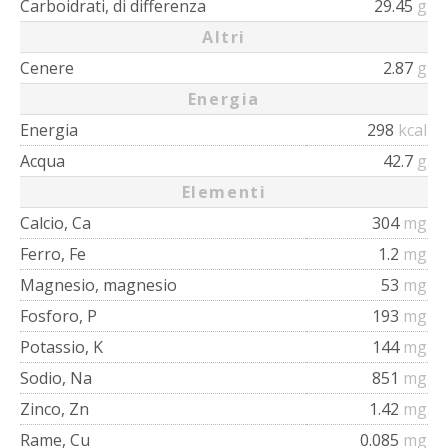
Carboidrati, di differenza
29.45
g
Altri
Cenere
2.87
g
Energia
Energia
298
kcal
Acqua
42.7
g
Elementi
Calcio, Ca
304
mg
Ferro, Fe
1.2
mg
Magnesio, magnesio
53
mg
Fosforo, P
193
mg
Potassio, K
144
mg
Sodio, Na
851
mg
Zinco, Zn
1.42
mg
Rame, Cu
0.085
mg