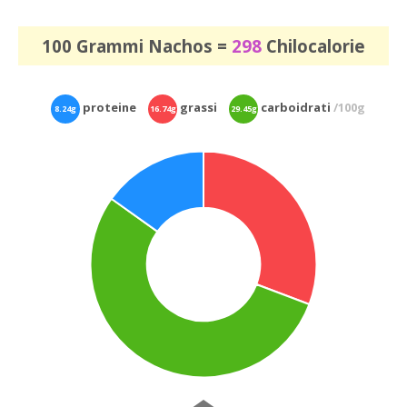
100 Grammi Nachos =
298
Chilocalorie
proteine
grassi
carboidrati
/100g
8.24g
16.74g
29.45g