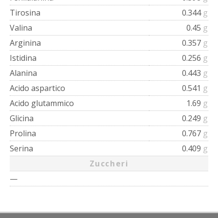
Tirosina
0.344
g
Valina
0.45
g
Arginina
0.357
g
Istidina
0.256
g
Alanina
0.443
g
Acido aspartico
0.541
g
Acido glutammico
1.69
g
Glicina
0.249
g
Prolina
0.767
g
Serina
0.409
g
Zuccheri
—