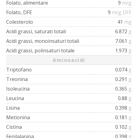
Folato, alimentare
9
mcg
Folato, DFE
9
mcg DFE
Colesterolo
41
mg
Acidi grassi, saturati totali
6.872
g
Acidi grassi, monoinsaturi totali
7.061
g
Acidi grassi, polinsaturi totale
1.973
g
Aminoacidi
Triptofano
0.074
g
Treonina
0.291
g
Isoleucina
0.365
g
Leucina
0.88
g
Lisina
0.398
g
Metionina
0.181
g
Cistina
0.102
g
Fenilalanina
0.398
g