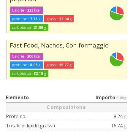
Calorie ·
223
kcal
proteine ·
7.76
g
grassi ·
12.04
g
carboidrati ·
21.89
g
Fast Food, Nachos, Con formaggio
Calorie ·
306
kcal
proteine ·
8.05
g
grassi ·
16.77
g
carboidrati ·
32.15
g
Elemento
Importo
/100g
Composizione
Proteina
8.24
g
Totale di lipidi (grassi)
16.74
g