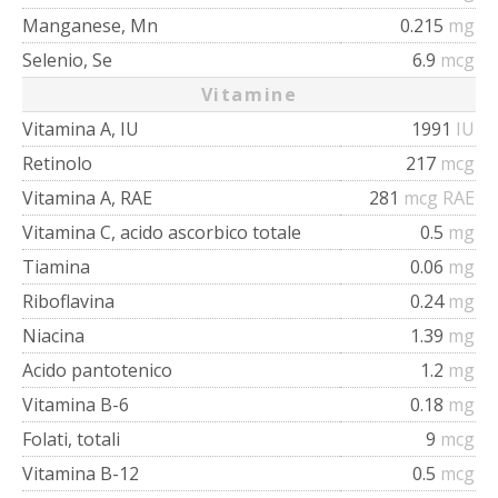
Manganese, Mn
0.215
mg
Selenio, Se
6.9
mcg
Vitamine
Vitamina A, IU
1991
IU
Retinolo
217
mcg
Vitamina A, RAE
281
mcg RAE
Vitamina C, acido ascorbico totale
0.5
mg
Tiamina
0.06
mg
Riboflavina
0.24
mg
Niacina
1.39
mg
Acido pantotenico
1.2
mg
Vitamina B-6
0.18
mg
Folati, totali
9
mcg
Vitamina B-12
0.5
mcg