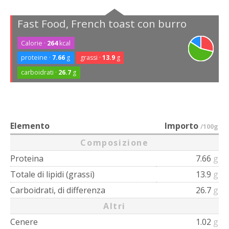
Fast Food, French toast con burro
Calorie ·
264
kcal
proteine ·
7.66
g
grassi ·
13.9
g
carboidrati ·
26.7
g
Elemento
Importo
/100g
Composizione
Proteina
7.66
g
Totale di lipidi (grassi)
13.9
g
Carboidrati, di differenza
26.7
g
Altri
Cenere
1.02
g