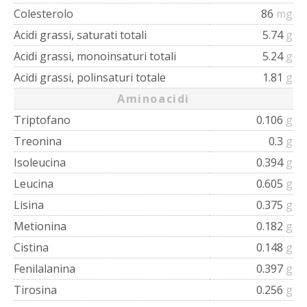
Colesterolo
86
mg
Acidi grassi, saturati totali
5.74
g
Acidi grassi, monoinsaturi totali
5.24
g
Acidi grassi, polinsaturi totale
1.81
g
Aminoacidi
Triptofano
0.106
g
Treonina
0.3
g
Isoleucina
0.394
g
Leucina
0.605
g
Lisina
0.375
g
Metionina
0.182
g
Cistina
0.148
g
Fenilalanina
0.397
g
Tirosina
0.256
g