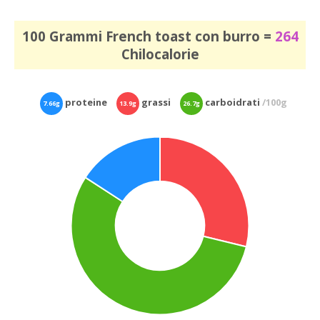
100 Grammi French toast con burro =
264
Chilocalorie
proteine
grassi
carboidrati
/100g
7.66g
13.9g
26.7g