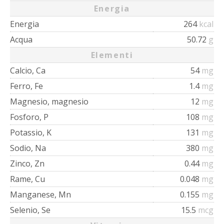
Energia
Energia
264
kcal
Acqua
50.72
g
Elementi
Calcio, Ca
54
mg
Ferro, Fe
1.4
mg
Magnesio, magnesio
12
mg
Fosforo, P
108
mg
Potassio, K
131
mg
Sodio, Na
380
mg
Zinco, Zn
0.44
mg
Rame, Cu
0.048
mg
Manganese, Mn
0.155
mg
Selenio, Se
15.5
mcg