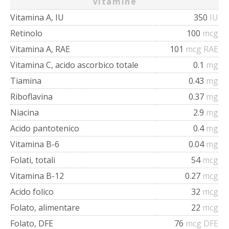
Vitamine
Vitamina A, IU
350
IU
Retinolo
100
mcg
Vitamina A, RAE
101
mcg RAE
Vitamina C, acido ascorbico totale
0.1
mg
Tiamina
0.43
mg
Riboflavina
0.37
mg
Niacina
2.9
mg
Acido pantotenico
0.4
mg
Vitamina B-6
0.04
mg
Folati, totali
54
mcg
Vitamina B-12
0.27
mcg
Acido folico
32
mcg
Folato, alimentare
22
mcg
Folato, DFE
76
mcg DFE