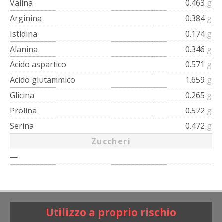
Valina
0.463
g
Arginina
0.384
g
Istidina
0.174
g
Alanina
0.346
g
Acido aspartico
0.571
g
Acido glutammico
1.659
g
Glicina
0.265
g
Prolina
0.572
g
Serina
0.472
g
Zuccheri
—
Utilizzo a proprio rischio