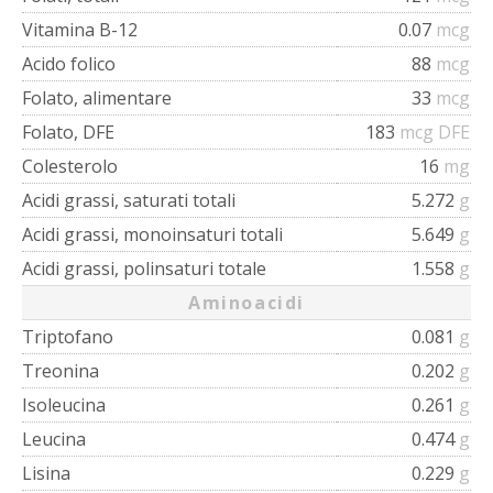
Vitamina B-12
0.07
mcg
Acido folico
88
mcg
Folato, alimentare
33
mcg
Folato, DFE
183
mcg DFE
Colesterolo
16
mg
Acidi grassi, saturati totali
5.272
g
Acidi grassi, monoinsaturi totali
5.649
g
Acidi grassi, polinsaturi totale
1.558
g
Aminoacidi
Triptofano
0.081
g
Treonina
0.202
g
Isoleucina
0.261
g
Leucina
0.474
g
Lisina
0.229
g