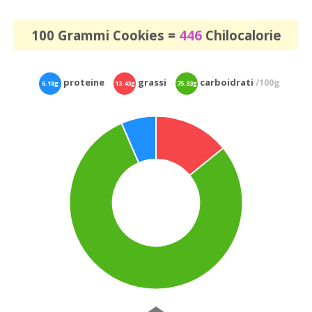
100 Grammi Cookies =
446
Chilocalorie
proteine
grassi
carboidrati
/100g
6.18g
13.43g
75.33g