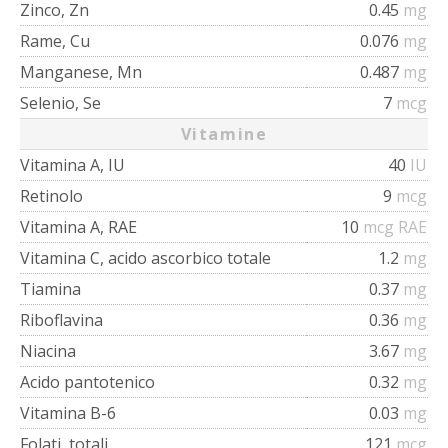
Zinco, Zn
0.45
mg
Rame, Cu
0.076
mg
Manganese, Mn
0.487
mg
Selenio, Se
7
mcg
Vitamine
Vitamina A, IU
40
IU
Retinolo
9
mcg
Vitamina A, RAE
10
mcg RAE
Vitamina C, acido ascorbico totale
1.2
mg
Tiamina
0.37
mg
Riboflavina
0.36
mg
Niacina
3.67
mg
Acido pantotenico
0.32
mg
Vitamina B-6
0.03
mg
Folati, totali
121
mcg