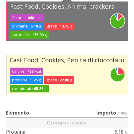
Fast Food, Cookies, Animal crackers
Calorie ·
446
kcal
proteine ·
6.18
g
grassi ·
13.43
g
carboidrati ·
75.33
g
Fast Food, Cookies, Pepita di cioccolato
Calorie ·
423
kcal
proteine ·
5.25
g
grassi ·
22.08
g
carboidrati ·
65.86
g
Elemento
Importo
/100g
Composizione
Proteina
6.18
g