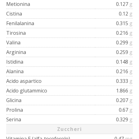
Metionina
0.127
g
Cistina
0.12
g
Fenilalanina
0.315
g
Tirosina
0.216
g
Valina
0.299
g
Arginina
0.259
g
Istidina
0.148
g
Alanina
0.216
g
Acido aspartico
0.333
g
Acido glutammico
1.866
g
Glicina
0.207
g
Prolina
0.67
g
Serina
0.329
g
Zuccheri
Vitamina E (alfa-tocoferolo)
0.47
mg