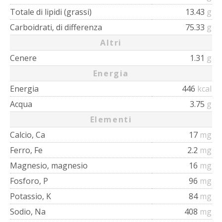
Totale di lipidi (grassi)
13.43
g
Carboidrati, di differenza
75.33
g
Altri
Cenere
1.31
g
Energia
Energia
446
kcal
Acqua
3.75
g
Elementi
Calcio, Ca
17
mg
Ferro, Fe
2.2
mg
Magnesio, magnesio
16
mg
Fosforo, P
96
mg
Potassio, K
84
mg
Sodio, Na
408
mg