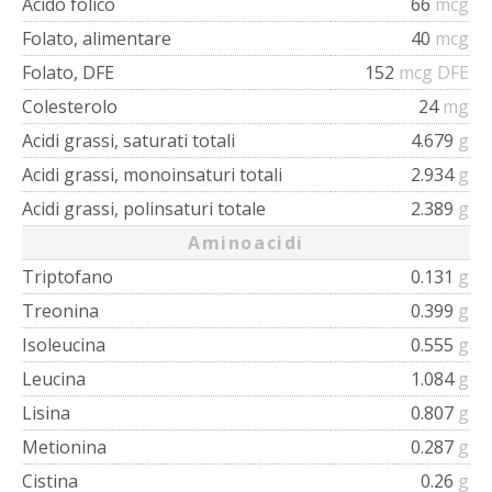
Acido folico
66
mcg
Folato, alimentare
40
mcg
Folato, DFE
152
mcg DFE
Colesterolo
24
mg
Acidi grassi, saturati totali
4.679
g
Acidi grassi, monoinsaturi totali
2.934
g
Acidi grassi, polinsaturi totale
2.389
g
Aminoacidi
Triptofano
0.131
g
Treonina
0.399
g
Isoleucina
0.555
g
Leucina
1.084
g
Lisina
0.807
g
Metionina
0.287
g
Cistina
0.26
g