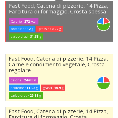
Fast Food, Catena di pizzerie, 14 Pizza,
Farcitura di formaggio, Crosta spessa
Calorie ·
272
kcal
proteine ·
12
g
grassi ·
10.99
g
carboidrati ·
31.33
g
Fast Food, Catena di pizzerie, 14 Pizza,
Carne e condimento vegetale, Crosta
regolare
Calorie ·
244
kcal
proteine ·
11.02
g
grassi ·
10.9
g
carboidrati ·
25.38
g
Fast Food, Catena di pizzerie, 14 Pizza,
Farcitura di formaggio, Crosta