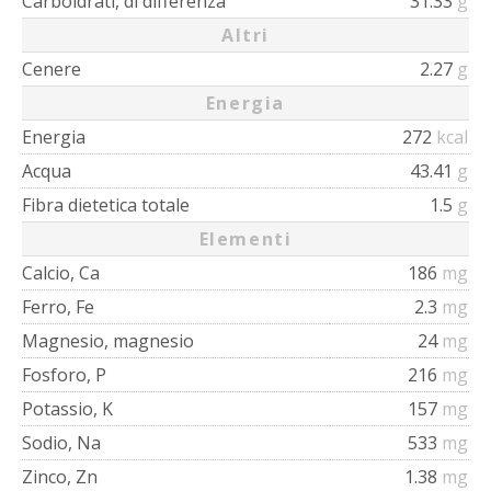
Carboidrati, di differenza
31.33
g
Altri
Cenere
2.27
g
Energia
Energia
272
kcal
Acqua
43.41
g
Fibra dietetica totale
1.5
g
Elementi
Calcio, Ca
186
mg
Ferro, Fe
2.3
mg
Magnesio, magnesio
24
mg
Fosforo, P
216
mg
Potassio, K
157
mg
Sodio, Na
533
mg
Zinco, Zn
1.38
mg