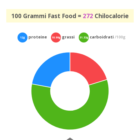
100 Grammi Fast Food =
272
Chilocalorie
proteine
grassi
carboidrati
/100g
12g
10.99g
31.33g