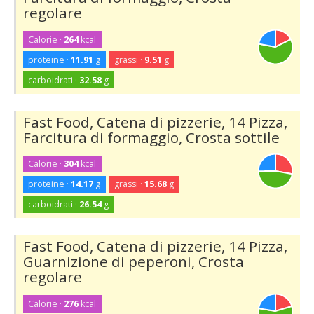
regolare
Calorie ·
264
kcal
proteine ·
11.91
g
grassi ·
9.51
g
carboidrati ·
32.58
g
Fast Food, Catena di pizzerie, 14 Pizza,
Farcitura di formaggio, Crosta sottile
Calorie ·
304
kcal
proteine ·
14.17
g
grassi ·
15.68
g
carboidrati ·
26.54
g
Fast Food, Catena di pizzerie, 14 Pizza,
Guarnizione di peperoni, Crosta
regolare
Calorie ·
276
kcal