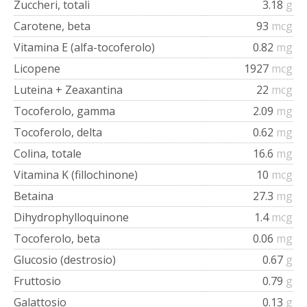
Zuccheri, totali
3.18
g
Carotene, beta
93
mcg
Vitamina E (alfa-tocoferolo)
0.82
mg
Licopene
1927
mcg
Luteina + Zeaxantina
22
mcg
Tocoferolo, gamma
2.09
mg
Tocoferolo, delta
0.62
mg
Colina, totale
16.6
mg
Vitamina K (fillochinone)
10
mcg
Betaina
27.3
mg
Dihydrophylloquinone
1.4
mcg
Tocoferolo, beta
0.06
mg
Glucosio (destrosio)
0.67
g
Fruttosio
0.79
g
Galattosio
0.13
g