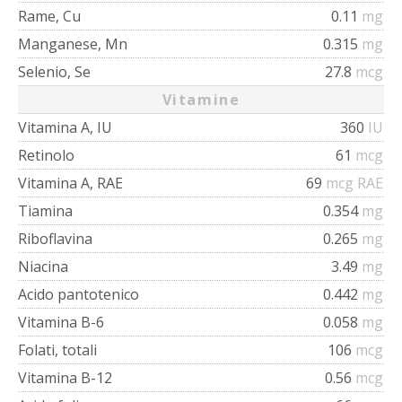
Rame, Cu
0.11
mg
Manganese, Mn
0.315
mg
Selenio, Se
27.8
mcg
Vitamine
Vitamina A, IU
360
IU
Retinolo
61
mcg
Vitamina A, RAE
69
mcg RAE
Tiamina
0.354
mg
Riboflavina
0.265
mg
Niacina
3.49
mg
Acido pantotenico
0.442
mg
Vitamina B-6
0.058
mg
Folati, totali
106
mcg
Vitamina B-12
0.56
mcg