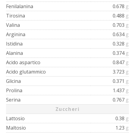
Fenilalanina
0.678
g
Tirosina
0.488
g
Valina
0.703
g
Arginina
0.634
g
Istidina
0.328
g
Alanina
0.374
g
Acido aspartico
0.847
g
Acido glutammico
3.723
g
Glicina
0.371
g
Prolina
1.437
g
Serina
0.767
g
Zuccheri
Lattosio
0.38
g
Maltosio
1.23
g