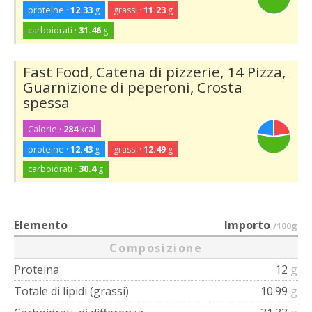
proteine ·
12.33
g
grassi ·
11.23
g
carboidrati ·
31.46
g
Fast Food, Catena di pizzerie, 14 Pizza,
Guarnizione di peperoni, Crosta
spessa
Calorie ·
284
kcal
proteine ·
12.43
g
grassi ·
12.49
g
carboidrati ·
30.4
g
Elemento
Importo
/100g
Composizione
Proteina
12
g
Totale di lipidi (grassi)
10.99
g