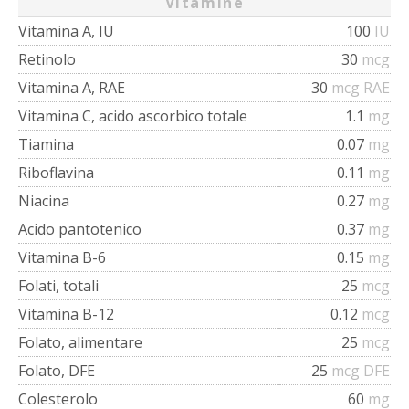
Vitamine
Vitamina A, IU
100
IU
Retinolo
30
mcg
Vitamina A, RAE
30
mcg RAE
Vitamina C, acido ascorbico totale
1.1
mg
Tiamina
0.07
mg
Riboflavina
0.11
mg
Niacina
0.27
mg
Acido pantotenico
0.37
mg
Vitamina B-6
0.15
mg
Folati, totali
25
mcg
Vitamina B-12
0.12
mcg
Folato, alimentare
25
mcg
Folato, DFE
25
mcg DFE
Colesterolo
60
mg