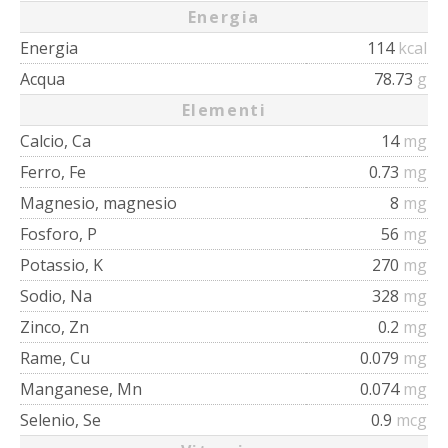
Energia
Energia
114
kcal
Acqua
78.73
g
Elementi
Calcio, Ca
14
mg
Ferro, Fe
0.73
mg
Magnesio, magnesio
8
mg
Fosforo, P
56
mg
Potassio, K
270
mg
Sodio, Na
328
mg
Zinco, Zn
0.2
mg
Rame, Cu
0.079
mg
Manganese, Mn
0.074
mg
Selenio, Se
0.9
mcg