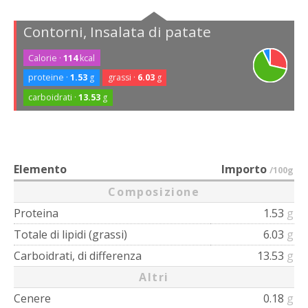
Contorni, Insalata di patate
Calorie ·
114
kcal
proteine ·
1.53
g
grassi ·
6.03
g
carboidrati ·
13.53
g
Elemento
Importo
/100g
Composizione
Proteina
1.53
g
Totale di lipidi (grassi)
6.03
g
Carboidrati, di differenza
13.53
g
Altri
Cenere
0.18
g