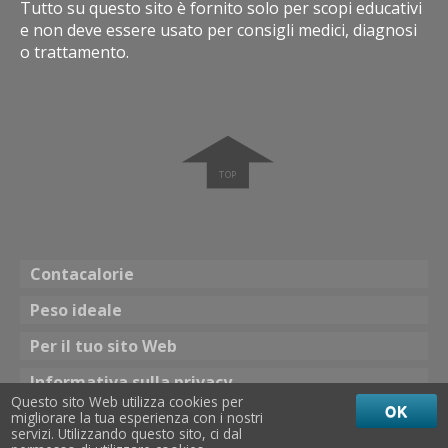
Tutto su questo sito è fornito solo per scopi educativi
e non deve essere usato per consigli medici, diagnosi
o trattamento.
➧
Contacalorie
Peso ideale
Per il tuo sito Web
Informativa sulla privacy
Questo sito Web utilizza cookies per
OK
migliorare la tua esperienza con i nostri
Tema
servizi. Utilizzando questo sito, ci dal
☀ Colore brillante
Colore scuro 🌖