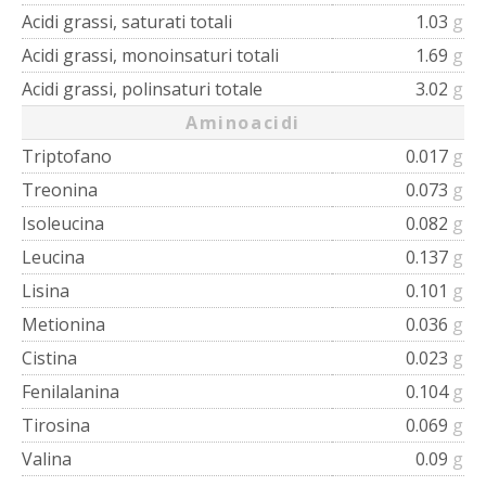
Acidi grassi, saturati totali
1.03
g
Acidi grassi, monoinsaturi totali
1.69
g
Acidi grassi, polinsaturi totale
3.02
g
Aminoacidi
Triptofano
0.017
g
Treonina
0.073
g
Isoleucina
0.082
g
Leucina
0.137
g
Lisina
0.101
g
Metionina
0.036
g
Cistina
0.023
g
Fenilalanina
0.104
g
Tirosina
0.069
g
Valina
0.09
g