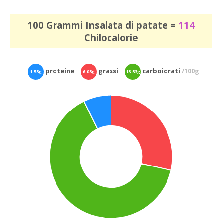
100 Grammi Insalata di patate =
114
Chilocalorie
proteine
grassi
carboidrati
/100g
1.53g
6.03g
13.53g