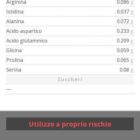
Arginina
0.086
g
Istidina
0.037
g
Alanina
0.072
g
Acido aspartico
0.233
g
Acido glutammico
0.209
g
Glicina
0.059
g
Prolina
0.065
g
Serina
0.08
g
Zuccheri
—
Utilizzo a proprio rischio