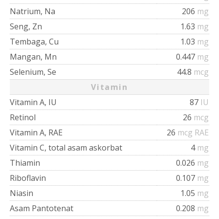
Natrium, Na
206
mg
Seng, Zn
1.63
mg
Tembaga, Cu
1.03
mg
Mangan, Mn
0.447
mg
Selenium, Se
44.8
mcg
Vitamin
Vitamin A, IU
87
IU
Retinol
26
mcg
Vitamin A, RAE
26
mcg RAE
Vitamin C, total asam askorbat
4
mg
Thiamin
0.026
mg
Riboflavin
0.107
mg
Niasin
1.05
mg
Asam Pantotenat
0.208
mg