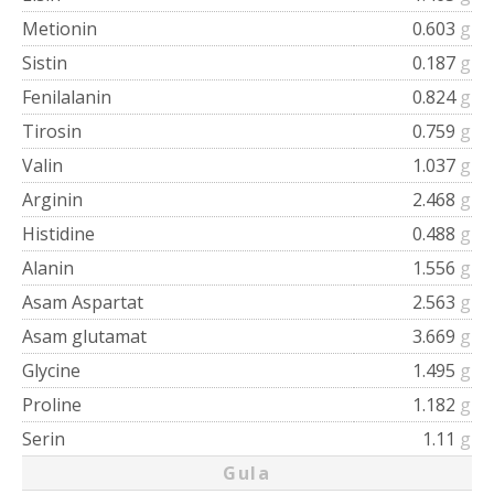
Metionin
0.603
g
Sistin
0.187
g
Fenilalanin
0.824
g
Tirosin
0.759
g
Valin
1.037
g
Arginin
2.468
g
Histidine
0.488
g
Alanin
1.556
g
Asam Aspartat
2.563
g
Asam glutamat
3.669
g
Glycine
1.495
g
Proline
1.182
g
Serin
1.11
g
Gula