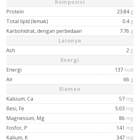
Komposisi
Protein
23.84
g
Total lipid (lemak)
0.4
g
Karbohidrat, dengan perbedaan
7.76
g
Lainnya
Ash
2
g
Energi
Energi
137
kcal
Air
66
g
Elemen
Kalsium, Ca
57
mg
Besi, Fe
5.03
mg
Magnesium, Mg
86
mg
Fosfor, P
141
mg
Kalium, K
347
mg