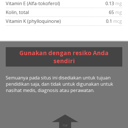
Vitamin E (Alfa-tokoferol)
0.13
mg
Kolin, total
65
mg
Vitamin K (phylloquinone)
0.1
mcg
Gunakan dengan resiko Anda
sendiri
Semuanya pada situs ini disediakan untuk tujuan
pendidikan saja, dan tidak untuk digunakan untuk
nasihat medis, diagnosis atau perawatan.
➧