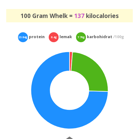
100 Gram Whelk =
137
kilocalories
protein
lemak
karbohidrat
/100g
23.84g
0.4g
7.76g