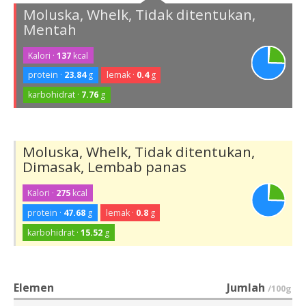
Moluska, Whelk, Tidak ditentukan,
Mentah
Kalori ·
137
kcal
protein ·
23.84
g
lemak ·
0.4
g
karbohidrat ·
7.76
g
Moluska, Whelk, Tidak ditentukan,
Dimasak, Lembab panas
Kalori ·
275
kcal
protein ·
47.68
g
lemak ·
0.8
g
karbohidrat ·
15.52
g
Elemen
Jumlah
/100g