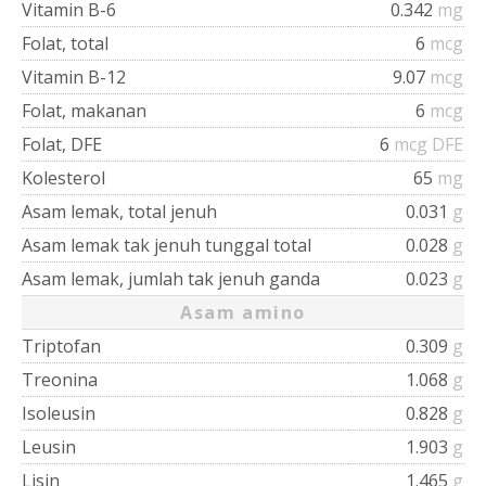
Vitamin B-6
0.342
mg
Folat, total
6
mcg
Vitamin B-12
9.07
mcg
Folat, makanan
6
mcg
Folat, DFE
6
mcg DFE
Kolesterol
65
mg
Asam lemak, total jenuh
0.031
g
Asam lemak tak jenuh tunggal total
0.028
g
Asam lemak, jumlah tak jenuh ganda
0.023
g
Asam amino
Triptofan
0.309
g
Treonina
1.068
g
Isoleusin
0.828
g
Leusin
1.903
g
Lisin
1.465
g