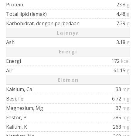
Protein
23.8
g
Total lipid (lemak)
4.48
g
Karbohidrat, dengan perbedaan
7.39
g
Lainnya
Ash
3.18
g
Energi
Energi
172
kcal
Air
61.15
g
Elemen
Kalsium, Ca
33
mg
Besi, Fe
6.72
mg
Magnesium, Mg
37
mg
Fosfor, P
285
mg
Kalium, K
268
mg