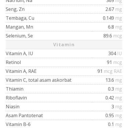
Natrium, Na
369
mg
Seng, Zn
2.67
mg
Tembaga, Cu
0.149
mg
Mangan, Mn
6.8
mg
Selenium, Se
89.6
mcg
Vitamin
Vitamin A, IU
304
IU
Retinol
91
mcg
Vitamin A, RAE
91
mcg RAE
Vitamin C, total asam askorbat
13.6
mg
Thiamin
0.3
mg
Riboflavin
0.42
mg
Niasin
3
mg
Asam Pantotenat
0.95
mg
Vitamin B-6
0.1
mg