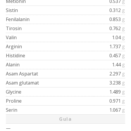
Metionin
0.537
g
Sistin
0.312
g
Fenilalanin
0.853
g
Tirosin
0.762
g
Valin
1.04
g
Arginin
1.737
g
Histidine
0.457
g
Alanin
1.44
g
Asam Aspartat
2.297
g
Asam glutamat
3.238
g
Glycine
1.489
g
Proline
0.971
g
Serin
1.067
g
Gula
—