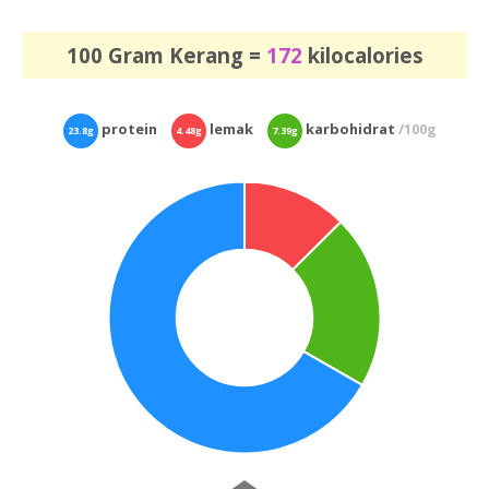
100 Gram Kerang =
172
kilocalories
protein
lemak
karbohidrat
/100g
23.8g
4.48g
7.39g