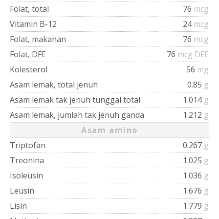
Folat, total
76
mcg
Vitamin B-12
24
mcg
Folat, makanan
76
mcg
Folat, DFE
76
mcg DFE
Kolesterol
56
mg
Asam lemak, total jenuh
0.85
g
Asam lemak tak jenuh tunggal total
1.014
g
Asam lemak, jumlah tak jenuh ganda
1.212
g
Asam amino
Triptofan
0.267
g
Treonina
1.025
g
Isoleusin
1.036
g
Leusin
1.676
g
Lisin
1.779
g