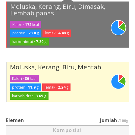
Moluska, Kerang, Biru, Dimasak,
Lembab panas
Kalori ·
172
kcal
protein ·
23.8
g
lemak ·
4.48
g
karbohidrat ·
7.39
g
Moluska, Kerang, Biru, Mentah
Kalori ·
86
kcal
protein ·
11.9
g
lemak ·
2.24
g
karbohidrat ·
3.69
g
Elemen
Jumlah
/100g
Komposisi