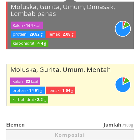
Moluska, Gurita, Umum, Dimasak,
Lembab panas
Kalori ·
164
kcal
protein ·
29.82
g
lemak ·
2.08
g
karbohidrat ·
4.4
g
Moluska, Gurita, Umum, Mentah
Kalori ·
82
kcal
protein ·
14.91
g
lemak ·
1.04
g
karbohidrat ·
2.2
g
Elemen
Jumlah
/100g
Komposisi