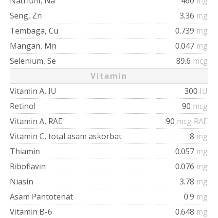
Natrium, Na
460
mg
Seng, Zn
3.36
mg
Tembaga, Cu
0.739
mg
Mangan, Mn
0.047
mg
Selenium, Se
89.6
mcg
Vitamin
Vitamin A, IU
300
IU
Retinol
90
mcg
Vitamin A, RAE
90
mcg RAE
Vitamin C, total asam askorbat
8
mg
Thiamin
0.057
mg
Riboflavin
0.076
mg
Niasin
3.78
mg
Asam Pantotenat
0.9
mg
Vitamin B-6
0.648
mg