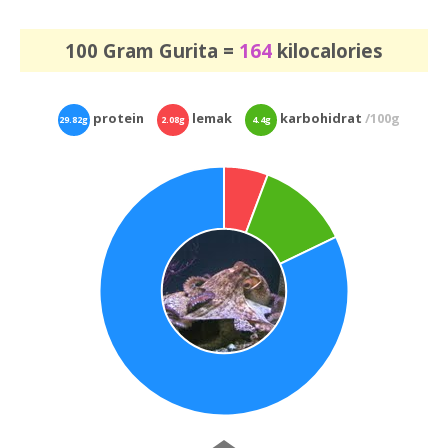
100 Gram Gurita =
164
kilocalories
protein
lemak
karbohidrat
/100g
29.82g
2.08g
4.4g