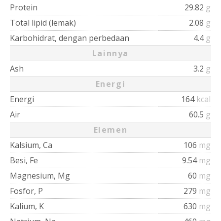
Protein
29.82
g
Total lipid (lemak)
2.08
g
Karbohidrat, dengan perbedaan
4.4
g
Lainnya
Ash
3.2
g
Energi
Energi
164
kcal
Air
60.5
g
Elemen
Kalsium, Ca
106
mg
Besi, Fe
9.54
mg
Magnesium, Mg
60
mg
Fosfor, P
279
mg
Kalium, K
630
mg