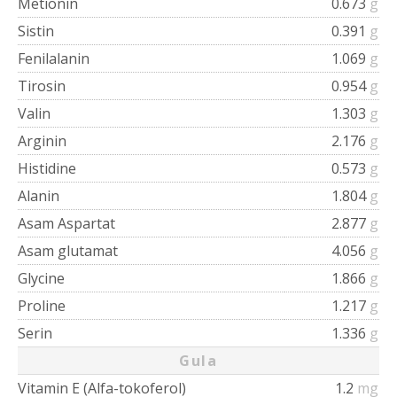
Metionin
0.673
g
Sistin
0.391
g
Fenilalanin
1.069
g
Tirosin
0.954
g
Valin
1.303
g
Arginin
2.176
g
Histidine
0.573
g
Alanin
1.804
g
Asam Aspartat
2.877
g
Asam glutamat
4.056
g
Glycine
1.866
g
Proline
1.217
g
Serin
1.336
g
Gula
Vitamin E (Alfa-tokoferol)
1.2
mg