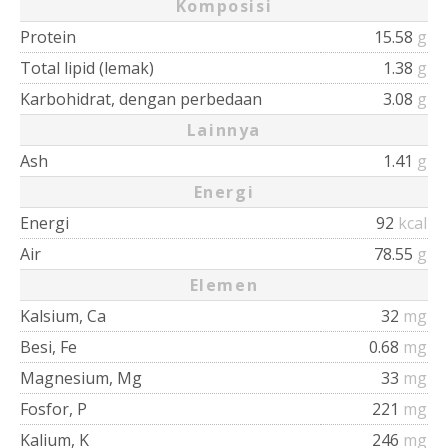
Komposisi
Protein
15.58
g
Total lipid (lemak)
1.38
g
Karbohidrat, dengan perbedaan
3.08
g
Lainnya
Ash
1.41
g
Energi
Energi
92
kcal
Air
78.55
g
Elemen
Kalsium, Ca
32
mg
Besi, Fe
0.68
mg
Magnesium, Mg
33
mg
Fosfor, P
221
mg
Kalium, K
246
mg