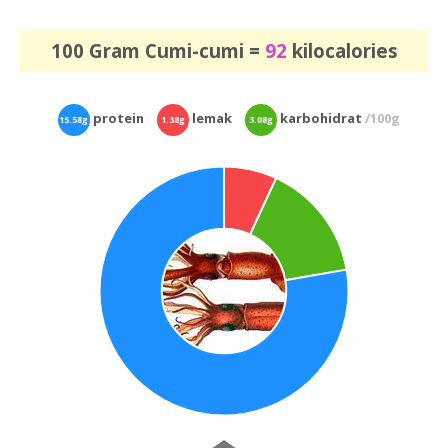
100 Gram Cumi-cumi =
92
kilocalories
protein
lemak
karbohidrat
/100g
15.58g
1.38g
3.08g