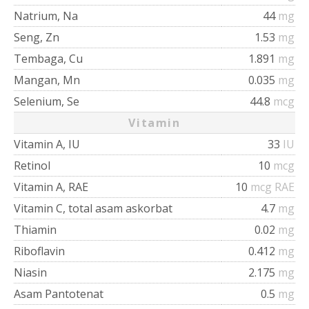
Natrium, Na
44
mg
Seng, Zn
1.53
mg
Tembaga, Cu
1.891
mg
Mangan, Mn
0.035
mg
Selenium, Se
44.8
mcg
Vitamin
Vitamin A, IU
33
IU
Retinol
10
mcg
Vitamin A, RAE
10
mcg RAE
Vitamin C, total asam askorbat
4.7
mg
Thiamin
0.02
mg
Riboflavin
0.412
mg
Niasin
2.175
mg
Asam Pantotenat
0.5
mg