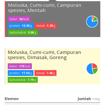
Moluska, Cumi-cumi, Campuran
spesies, Mentah
Kalori ·
92
kcal
protein ·
15.58
g
lemak ·
1.38
g
karbohidrat ·
3.08
g
Moluska, Cumi-cumi, Campuran
spesies, Dimasak, Goreng
Kalori ·
175
kcal
protein ·
17.94
g
lemak ·
7.48
g
karbohidrat ·
7.79
g
Elemen
Jumlah
/100g