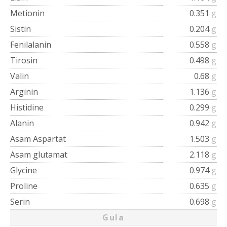
Metionin
0.351
g
Sistin
0.204
g
Fenilalanin
0.558
g
Tirosin
0.498
g
Valin
0.68
g
Arginin
1.136
g
Histidine
0.299
g
Alanin
0.942
g
Asam Aspartat
1.503
g
Asam glutamat
2.118
g
Glycine
0.974
g
Proline
0.635
g
Serin
0.698
g
Gula