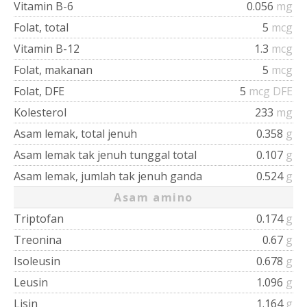
Vitamin B-6
0.056
mg
Folat, total
5
mcg
Vitamin B-12
1.3
mcg
Folat, makanan
5
mcg
Folat, DFE
5
mcg DFE
Kolesterol
233
mg
Asam lemak, total jenuh
0.358
g
Asam lemak tak jenuh tunggal total
0.107
g
Asam lemak, jumlah tak jenuh ganda
0.524
g
Asam amino
Triptofan
0.174
g
Treonina
0.67
g
Isoleusin
0.678
g
Leusin
1.096
g
Lisin
1.164
g