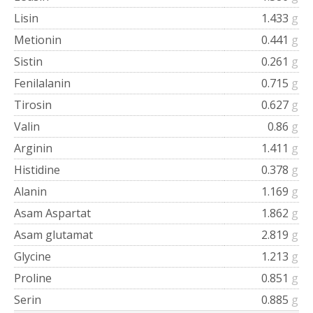
Lisin
1.433
g
Metionin
0.441
g
Sistin
0.261
g
Fenilalanin
0.715
g
Tirosin
0.627
g
Valin
0.86
g
Arginin
1.411
g
Histidine
0.378
g
Alanin
1.169
g
Asam Aspartat
1.862
g
Asam glutamat
2.819
g
Glycine
1.213
g
Proline
0.851
g
Serin
0.885
g