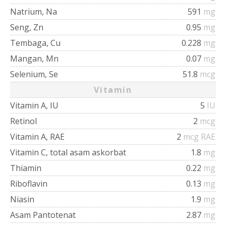
Natrium, Na
591
mg
Seng, Zn
0.95
mg
Tembaga, Cu
0.228
mg
Mangan, Mn
0.07
mg
Selenium, Se
51.8
mcg
Vitamin
Vitamin A, IU
5
IU
Retinol
2
mcg
Vitamin A, RAE
2
mcg RAE
Vitamin C, total asam askorbat
1.8
mg
Thiamin
0.22
mg
Riboflavin
0.13
mg
Niasin
1.9
mg
Asam Pantotenat
2.87
mg