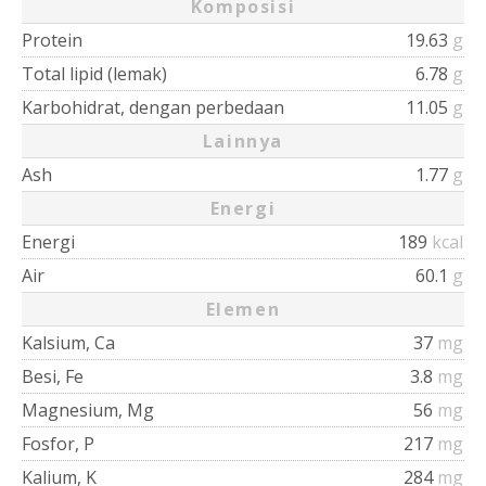
Komposisi
Protein
19.63
g
Total lipid (lemak)
6.78
g
Karbohidrat, dengan perbedaan
11.05
g
Lainnya
Ash
1.77
g
Energi
Energi
189
kcal
Air
60.1
g
Elemen
Kalsium, Ca
37
mg
Besi, Fe
3.8
mg
Magnesium, Mg
56
mg
Fosfor, P
217
mg
Kalium, K
284
mg