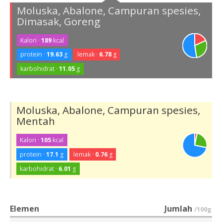
Moluska, Abalone, Campuran spesies,
Dimasak, Goreng
Kalori ·
189
kcal
protein ·
19.63
g
lemak ·
6.78
g
karbohidrat ·
11.05
g
Moluska, Abalone, Campuran spesies,
Mentah
Kalori ·
105
kcal
protein ·
17.1
g
lemak ·
0.76
g
karbohidrat ·
6.01
g
Elemen
Jumlah
/100g