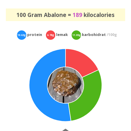
100 Gram Abalone =
189
kilocalories
protein
lemak
karbohidrat
/100g
19.63g
6.78g
11.05g