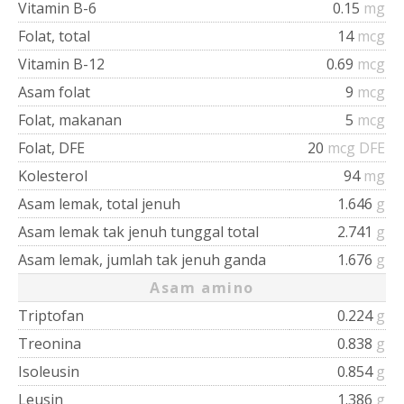
Vitamin B-6
0.15
mg
Folat, total
14
mcg
Vitamin B-12
0.69
mcg
Asam folat
9
mcg
Folat, makanan
5
mcg
Folat, DFE
20
mcg DFE
Kolesterol
94
mg
Asam lemak, total jenuh
1.646
g
Asam lemak tak jenuh tunggal total
2.741
g
Asam lemak, jumlah tak jenuh ganda
1.676
g
Asam amino
Triptofan
0.224
g
Treonina
0.838
g
Isoleusin
0.854
g
Leusin
1.386
g