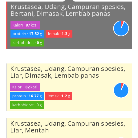
Krustasea, Udang, Campuran spesies,
Bertani, Dimasak, Lembab panas
Kalori ·
87
kcal
protein ·
17.52
g
lemak ·
1.3
g
karbohidrat ·
0
g
Krustasea, Udang, Campuran spesies,
Liar, Dimasak, Lembab panas
Kalori ·
82
kcal
protein ·
16.77
g
lemak ·
1.2
g
karbohidrat ·
0
g
Krustasea, Udang, Campuran spesies,
Liar, Mentah