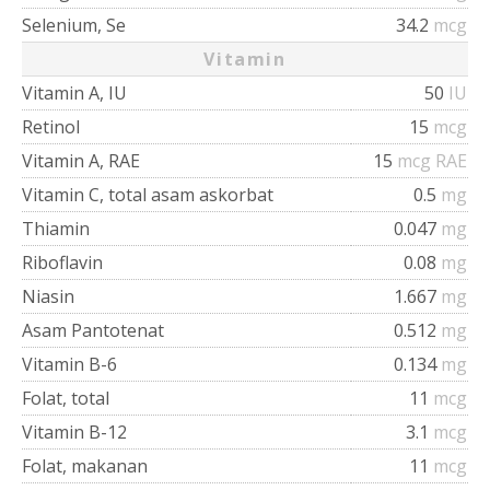
Selenium, Se
34.2
mcg
Vitamin
Vitamin A, IU
50
IU
Retinol
15
mcg
Vitamin A, RAE
15
mcg RAE
Vitamin C, total asam askorbat
0.5
mg
Thiamin
0.047
mg
Riboflavin
0.08
mg
Niasin
1.667
mg
Asam Pantotenat
0.512
mg
Vitamin B-6
0.134
mg
Folat, total
11
mcg
Vitamin B-12
3.1
mcg
Folat, makanan
11
mcg