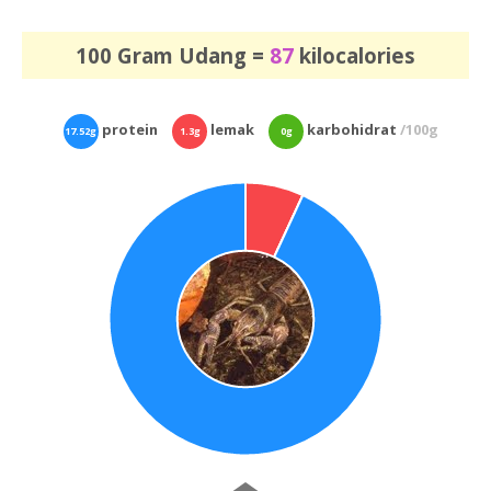
100 Gram Udang =
87
kilocalories
protein
lemak
karbohidrat
/100g
17.52g
1.3g
0g