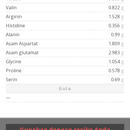
Valin
0.822
g
Arginin
1.528
g
Histidine
0.356
g
Alanin
0.99
g
Asam Aspartat
1.809
g
Asam glutamat
2.983
g
Glycine
1.054
g
Proline
0.578
g
Serin
0.69
g
Gula
—
Gunakan dengan resiko Anda