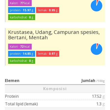
Kalori ·
77
kcal
protein ·
15.97
g
lemak ·
0.95
g
karbohidrat ·
0
g
Krustasea, Udang, Campuran spesies,
Bertani, Mentah
Kalori ·
72
kcal
protein ·
14.85
g
lemak ·
0.97
g
karbohidrat ·
0
g
Elemen
Jumlah
/100g
Komposisi
Protein
17.52
g
Total lipid (lemak)
1.3
g