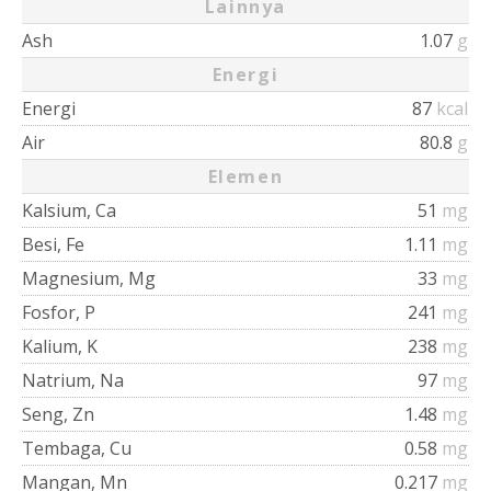
Lainnya
Ash
1.07
g
Energi
Energi
87
kcal
Air
80.8
g
Elemen
Kalsium, Ca
51
mg
Besi, Fe
1.11
mg
Magnesium, Mg
33
mg
Fosfor, P
241
mg
Kalium, K
238
mg
Natrium, Na
97
mg
Seng, Zn
1.48
mg
Tembaga, Cu
0.58
mg
Mangan, Mn
0.217
mg