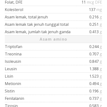
Folat, DFE
11
mcg DFE
Kolesterol
137
mg
Asam lemak, total jenuh
0.216
g
Asam lemak tak jenuh tunggal total
0.251
g
Asam lemak, jumlah tak jenuh ganda
0.413
g
Asam amino
Triptofan
0.244
g
Treonina
0.707
g
Isoleusin
0.847
g
Leusin
1.388
g
Lisin
1.523
g
Metionin
0.494
g
Sistin
0.196
g
Fenilalanin
0.737
g
Tirosin
0.583
g