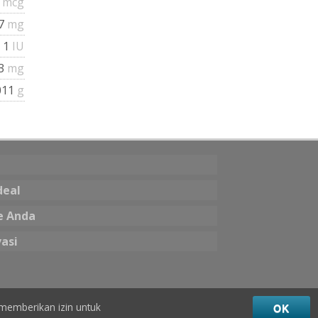
6
mcg
87
mg
1
IU
.3
mg
011
g
deal
e Anda
vasi
memberikan izin untuk
OK