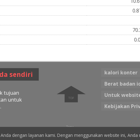
10.
0.
70
0.
kalori konter
da sendiri
➧
Berat badan i
k tujuan
Untuk websit
kan untuk
Kebijakan Pri
.
Tema
☀ Warna cerah
Warna gelap 🌖
Anda dengan layanan kami. Dengan menggunakan website ini, Anda 