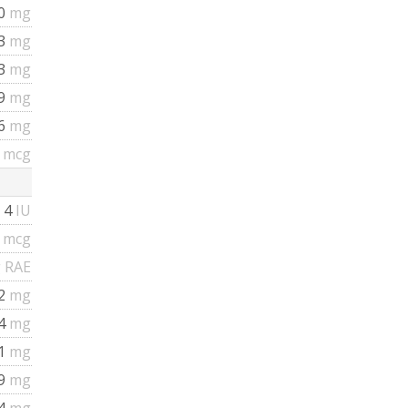
0
mg
3
mg
53
mg
49
mg
56
mg
6
mcg
4
IU
1
mcg
 RAE
02
mg
14
mg
91
mg
49
mg
04
mg