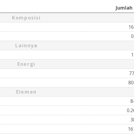
Jumlah
Komposisi
16
0
Lainnya
1
Energi
7
80
Elemen
8
0.
3
16