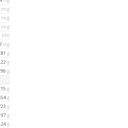
0
mcg
5
mcg
0
mcg
 DFE
7
mg
181
g
.22
g
296
g
215
g
654
g
723
g
197
g
.24
g