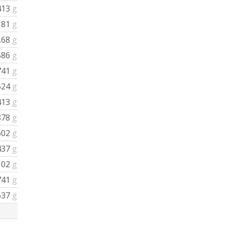
413
g
181
g
.68
g
586
g
741
g
524
g
413
g
878
g
602
g
437
g
102
g
741
g
637
g