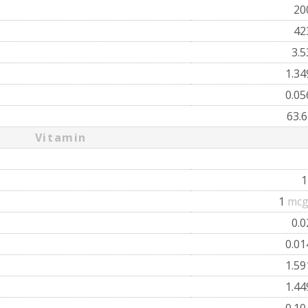
20
42
3.
1.3
0.0
63.
Vitamin
1
mcg
0.
0.0
1.5
1.4
0.1