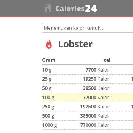
24
Calories
Lobster
Gram
cal
10
g
7700
Kalori
25
g
19250
Kalori
50
g
38500
Kalori
100
g
77000
Kalori
250
g
192500
Kalori
500
g
385000
Kalori
1000
g
770000
Kalori