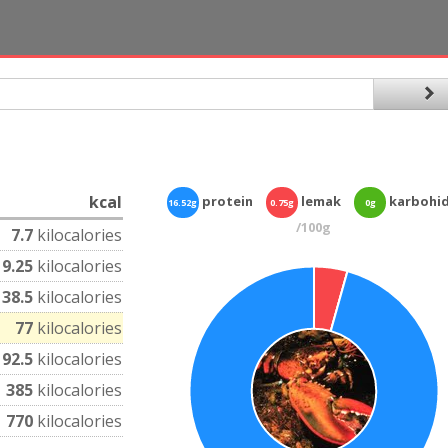
kcal
protein
lemak
karbohi
16.52g
0.75g
0g
/100g
7.7
kilocalories
19.25
kilocalories
38.5
kilocalories
77
kilocalories
192.5
kilocalories
385
kilocalories
770
kilocalories