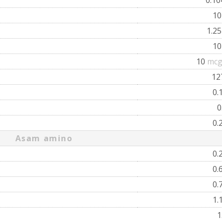
1
1.2
1
10
mcg
12
0.
0
0.
Asam amino
0.
0.
0.
1.
1