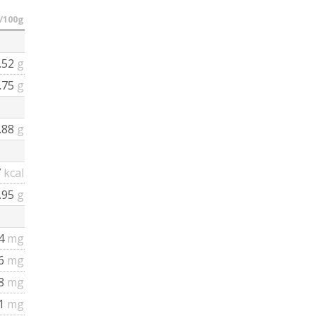
/100g
.52
g
.75
g
.88
g
7
kcal
.95
g
4
mg
26
mg
8
mg
1
mg