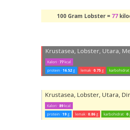
100 Gram Lobster =
77
kilo
Krustasea, Lobster, Utara, M
Kalori ·
77
kcal
protein ·
16.52
g
lemak ·
0.75
g
karbohidrat 
Krustasea, Lobster, Utara, 
Kalori ·
89
kcal
protein ·
19
g
lemak ·
0.86
g
karbohidrat ·
0