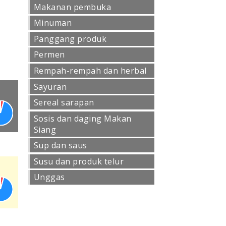
Makanan pembuka
Minuman
Panggang produk
Permen
Rempah-rempah dan herbal
Sayuran
Sereal sarapan
Sosis dan daging Makan
Siang
Sup dan saus
Susu dan produk telur
Unggas