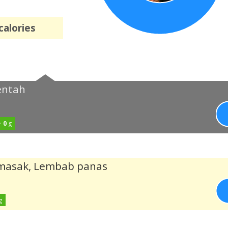
calories
entah
·
0
g
Dimasak, Lembab panas
g