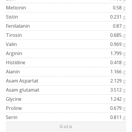
Metionin
0.58
g
Sistin
0.231
g
Fenilalanin
0.87
g
Tirosin
0.685
g
Valin
0.969
g
Arginin
1.799
g
Histidine
0.418
g
Alanin
1.166
g
Asam Aspartat
2.129
g
Asam glutamat
3.512
g
Glycine
1.242
g
Proline
0.679
g
Serin
0.811
g
Gula