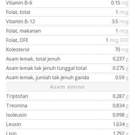
Vitamin B-6
0.15
mg
Folat, total
1
mcg
Vitamin B-12
3.5
mcg
Folat, makanan
1
mcg
Folat, DFE
1
mcg DFE
Kolesterol
70
mg
Asam lemak, total jenuh
0.237
g
Asam lemak tak jenuh tunggal total
0.275
g
Asam lemak, jumlah tak jenuh ganda
0.59
g
Asam amino
Triptofan
0.287
g
Treonina
0.834
g
Isoleusin
0.998
g
Leusin
1.634
g
Lisin
1.792
g