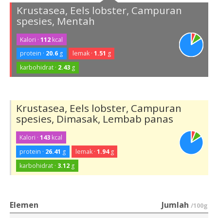
Krustasea, Eels lobster, Campuran
spesies, Mentah
Kalori ·
112
kcal
protein ·
20.6
g
lemak ·
1.51
g
karbohidrat ·
2.43
g
Krustasea, Eels lobster, Campuran
spesies, Dimasak, Lembab panas
Kalori ·
143
kcal
protein ·
26.41
g
lemak ·
1.94
g
karbohidrat ·
3.12
g
Elemen
Jumlah
/100g