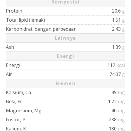
Komposisi
Protein
20.6
g
Total lipid (lemak)
1.51
g
Karbohidrat, dengan perbedaan
2.43
g
Lainnya
Ash
1.39
g
Energi
Energi
112
kcal
Air
74.07
g
Elemen
Kalsium, Ca
49
mg
Besi, Fe
1.22
mg
Magnesium, Mg
40
mg
Fosfor, P
238
mg
Kalium, K
180
mg