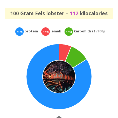
100 Gram Eels lobster =
112
kilocalories
protein
lemak
karbohidrat
/100g
20.6g
1.51g
2.43g