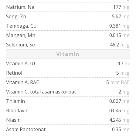
Natrium, Na
177
mg
Seng, Zn
5.67
mg
Tembaga, Cu
0.381
mg
Mangan, Mn
0.015
mg
Selenium, Se
46.2
mcg
Vitamin
Vitamin A, IU
17
IU
Retinol
5
mcg
Vitamin A, RAE
5
mcg RAE
Vitamin C, total asam askorbat
2
mg
Thiamin
0.007
mg
Riboflavin
0.046
mg
Niasin
4.245
mg
Asam Pantotenat
0.35
mg