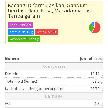
Kacang, Diformulasikan, Gandum
berdasarkan, Rasa, Macadamia rasa,
Tanpa garam
Kalori ·
619
kcal
protein ·
11.19
g
lemak ·
56.5
g
karbohidrat ·
27.91
g
Elemen
Jumlah
/100g
Komposisi
Protein
13.11
g
Total lipid (lemak)
62.3
g
Karbohidrat, dengan perbedaan
20.79
g
Lainnya
Ash
1.8
g