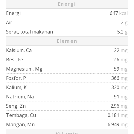
Energi
Energi
647
kcal
Air
2
g
Serat, total makanan
5.2
g
Elemen
Kalsium, Ca
22
mg
Besi, Fe
2.6
mg
Magnesium, Mg
59
mg
Fosfor, P
366
mg
Kalium, K
320
mg
Natrium, Na
91
mg
Seng, Zn
2.96
mg
Tembaga, Cu
0.181
mg
Mangan, Mn
6.949
mg
Vitamin