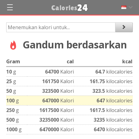
24
Calories
Gandum berdasarkan
Gram
cal
kcal
10
g
64700
Kalori
64.7
kilocalories
25
g
161750
Kalori
161.75
kilocalories
50
g
323500
Kalori
323.5
kilocalories
100
g
647000
Kalori
647
kilocalories
250
g
1617500
Kalori
1617.5
kilocalories
500
g
3235000
Kalori
3235
kilocalories
1000
g
6470000
Kalori
6470
kilocalories