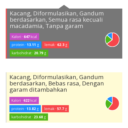
Kacang, Diformulasikan, Gandum
berdasarkan, Semua rasa kecuali
macadamia, Tanpa garam
Kalori ·
647
kcal
protein ·
13.11
g
lemak ·
62.3
g
karbohidrat ·
20.79
g
Kacang, Diformulasikan, Gandum
berdasarkan, Bebas rasa, Dengan
garam ditambahkan
Kalori ·
622
kcal
protein ·
13.82
g
lemak ·
57.7
g
karbohidrat ·
23.68
g