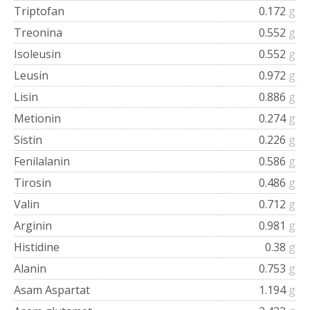
Triptofan
0.172
g
Treonina
0.552
g
Isoleusin
0.552
g
Leusin
0.972
g
Lisin
0.886
g
Metionin
0.274
g
Sistin
0.226
g
Fenilalanin
0.586
g
Tirosin
0.486
g
Valin
0.712
g
Arginin
0.981
g
Histidine
0.38
g
Alanin
0.753
g
Asam Aspartat
1.194
g