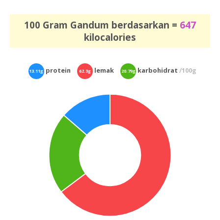
100 Gram Gandum berdasarkan =
647
kilocalories
protein
lemak
karbohidrat
/100g
13.11g
62.3g
20.79g