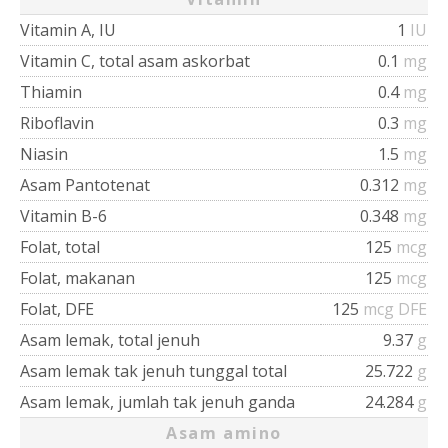
Vitamin A, IU
1
IU
Vitamin C, total asam askorbat
0.1
mg
Thiamin
0.4
mg
Riboflavin
0.3
mg
Niasin
1.5
mg
Asam Pantotenat
0.312
mg
Vitamin B-6
0.348
mg
Folat, total
125
mcg
Folat, makanan
125
mcg
Folat, DFE
125
mcg DFE
Asam lemak, total jenuh
9.37
g
Asam lemak tak jenuh tunggal total
25.722
g
Asam lemak, jumlah tak jenuh ganda
24.284
g
Asam amino