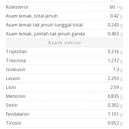
Kolesterol
60
mg
Asam lemak, total jenuh
0.42
g
Asam lemak tak jenuh tunggal total
0.243
g
Asam lemak, jumlah tak jenuh ganda
0.403
g
Asam amino
Triptofan
0.316
g
Treonina
1.237
g
Isoleusin
1.3
g
Leusin
2.293
g
Lisin
2.59
g
Metionin
0.835
g
Sistin
0.302
g
Fenilalanin
1.101
g
Tirosin
0.952
g