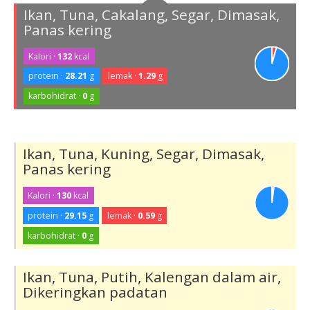
Ikan, Tuna, Cakalang, Segar, Dimasak,
Panas kering
Kalori ·
132
kcal
protein ·
28.21
g
lemak ·
1.29
g
karbohidrat ·
0
g
Ikan, Tuna, Kuning, Segar, Dimasak,
Panas kering
Kalori ·
130
kcal
protein ·
29.15
g
lemak ·
0.59
g
karbohidrat ·
0
g
Ikan, Tuna, Putih, Kalengan dalam air,
Dikeringkan padatan