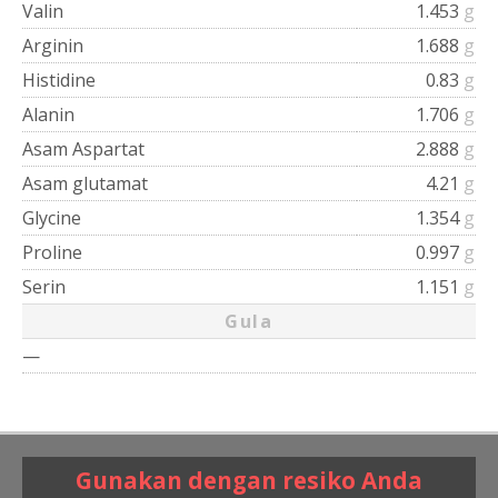
Valin
1.453
g
Arginin
1.688
g
Histidine
0.83
g
Alanin
1.706
g
Asam Aspartat
2.888
g
Asam glutamat
4.21
g
Glycine
1.354
g
Proline
0.997
g
Serin
1.151
g
Gula
—
Gunakan dengan resiko Anda