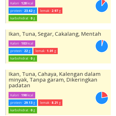
Kalori ·
128
kcal
protein ·
23.62
g
lemak ·
2.97
g
karbohidrat ·
0
g
Ikan, Tuna, Segar, Cakalang, Mentah
Kalori ·
103
kcal
protein ·
22
g
lemak ·
1.01
g
karbohidrat ·
0
g
Ikan, Tuna, Cahaya, Kalengan dalam
minyak, Tanpa garam, Dikeringkan
padatan
Kalori ·
198
kcal
protein ·
29.13
g
lemak ·
8.21
g
karbohidrat ·
0
g