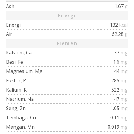
Ash
1.67
g
Energi
Energi
132
kcal
Air
62.28
g
Elemen
Kalsium, Ca
37
mg
Besi, Fe
1.6
mg
Magnesium, Mg
44
mg
Fosfor, P
285
mg
Kalium, K
522
mg
Natrium, Na
47
mg
Seng, Zn
1.05
mg
Tembaga, Cu
0.11
mg
Mangan, Mn
0.019
mg