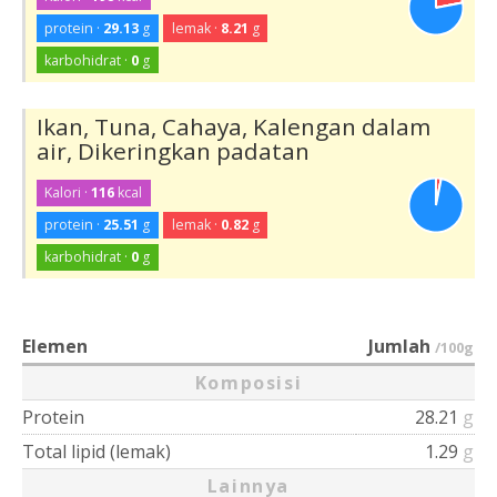
protein ·
29.13
g
lemak ·
8.21
g
karbohidrat ·
0
g
Ikan, Tuna, Cahaya, Kalengan dalam
air, Dikeringkan padatan
Kalori ·
116
kcal
protein ·
25.51
g
lemak ·
0.82
g
karbohidrat ·
0
g
Elemen
Jumlah
/100g
Komposisi
Protein
28.21
g
Total lipid (lemak)
1.29
g
Lainnya