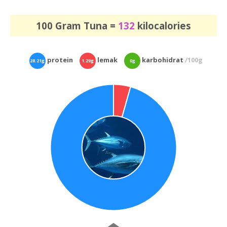
100 Gram Tuna =
132
kilocalories
protein
lemak
karbohidrat
/100g
28.21g
1.29g
0g