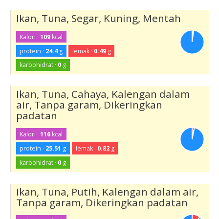
Ikan, Tuna, Segar, Kuning, Mentah
Kalori ·
109
kcal
protein ·
24.4
g
lemak ·
0.49
g
karbohidrat ·
0
g
Ikan, Tuna, Cahaya, Kalengan dalam
air, Tanpa garam, Dikeringkan
padatan
Kalori ·
116
kcal
protein ·
25.51
g
lemak ·
0.82
g
karbohidrat ·
0
g
Ikan, Tuna, Putih, Kalengan dalam air,
Tanpa garam, Dikeringkan padatan