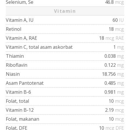
Selenium, Se
46.8
mcg
Vitamin
Vitamin A, IU
60
IU
Retinol
18
mcg
Vitamin A, RAE
18
mcg RAE
Vitamin C, total asam askorbat
1
mg
Thiamin
0.038
mg
Riboflavin
0.122
mg
Niasin
18.756
mg
Asam Pantotenat
0.485
mg
Vitamin B-6
0.981
mg
Folat, total
10
mcg
Vitamin B-12
2.19
mcg
Folat, makanan
10
mcg
Folat, DFE
10
mcg DFE