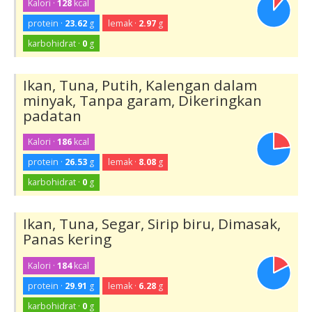
Kalori ·
128
kcal
protein ·
23.62
g
lemak ·
2.97
g
karbohidrat ·
0
g
Ikan, Tuna, Putih, Kalengan dalam
minyak, Tanpa garam, Dikeringkan
padatan
Kalori ·
186
kcal
protein ·
26.53
g
lemak ·
8.08
g
karbohidrat ·
0
g
Ikan, Tuna, Segar, Sirip biru, Dimasak,
Panas kering
Kalori ·
184
kcal
protein ·
29.91
g
lemak ·
6.28
g
karbohidrat ·
0
g