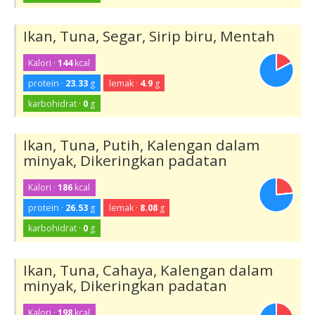
Ikan, Tuna, Segar, Sirip biru, Mentah
Kalori ·
144
kcal
protein ·
23.33
g
lemak ·
4.9
g
karbohidrat ·
0
g
Ikan, Tuna, Putih, Kalengan dalam
minyak, Dikeringkan padatan
Kalori ·
186
kcal
protein ·
26.53
g
lemak ·
8.08
g
karbohidrat ·
0
g
Ikan, Tuna, Cahaya, Kalengan dalam
minyak, Dikeringkan padatan
Kalori ·
198
kcal