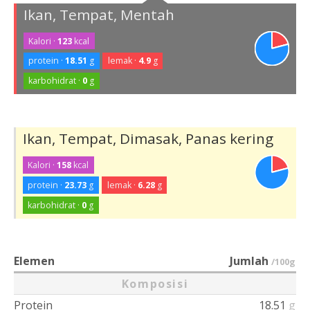
Ikan, Tempat, Mentah
Kalori ·
123
kcal
protein ·
18.51
g
lemak ·
4.9
g
karbohidrat ·
0
g
Ikan, Tempat, Dimasak, Panas kering
Kalori ·
158
kcal
protein ·
23.73
g
lemak ·
6.28
g
karbohidrat ·
0
g
Elemen
Jumlah
/100g
Komposisi
Protein
18.51
g