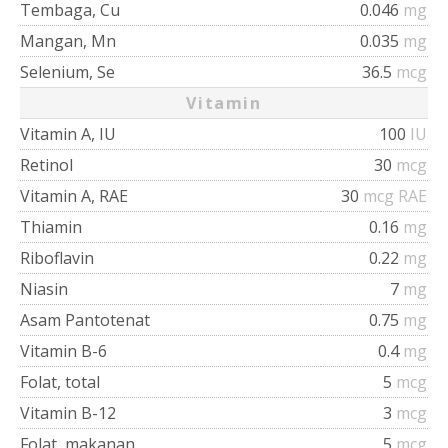
Tembaga, Cu
0.046
mg
Mangan, Mn
0.035
mg
Selenium, Se
36.5
mcg
Vitamin
Vitamin A, IU
100
IU
Retinol
30
mcg
Vitamin A, RAE
30
mcg RAE
Thiamin
0.16
mg
Riboflavin
0.22
mg
Niasin
7
mg
Asam Pantotenat
0.75
mg
Vitamin B-6
0.4
mg
Folat, total
5
mcg
Vitamin B-12
3
mcg
Folat, makanan
5
mcg