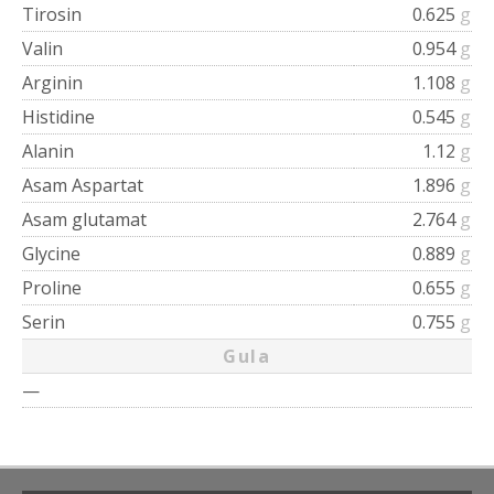
Tirosin
0.625
g
Valin
0.954
g
Arginin
1.108
g
Histidine
0.545
g
Alanin
1.12
g
Asam Aspartat
1.896
g
Asam glutamat
2.764
g
Glycine
0.889
g
Proline
0.655
g
Serin
0.755
g
Gula
—