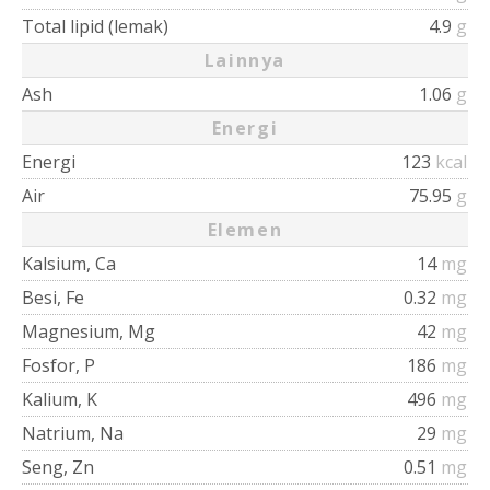
Total lipid (lemak)
4.9
g
Lainnya
Ash
1.06
g
Energi
Energi
123
kcal
Air
75.95
g
Elemen
Kalsium, Ca
14
mg
Besi, Fe
0.32
mg
Magnesium, Mg
42
mg
Fosfor, P
186
mg
Kalium, K
496
mg
Natrium, Na
29
mg
Seng, Zn
0.51
mg