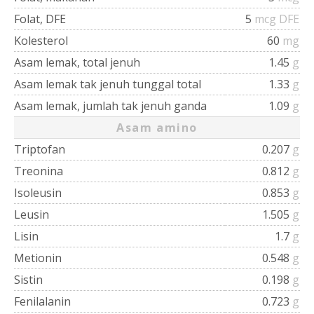
Folat, DFE
5
mcg DFE
Kolesterol
60
mg
Asam lemak, total jenuh
1.45
g
Asam lemak tak jenuh tunggal total
1.33
g
Asam lemak, jumlah tak jenuh ganda
1.09
g
Asam amino
Triptofan
0.207
g
Treonina
0.812
g
Isoleusin
0.853
g
Leusin
1.505
g
Lisin
1.7
g
Metionin
0.548
g
Sistin
0.198
g
Fenilalanin
0.723
g