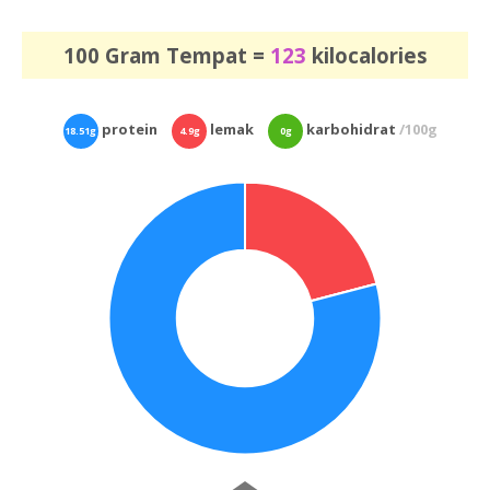
100 Gram Tempat =
123
kilocalories
protein
lemak
karbohidrat
/100g
18.51g
4.9g
0g