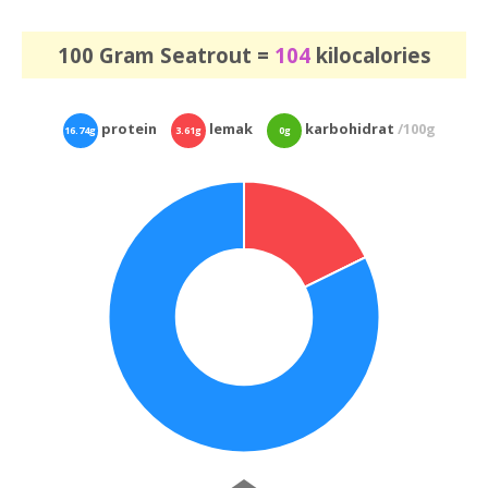
100 Gram Seatrout =
104
kilocalories
protein
lemak
karbohidrat
/100g
16.74g
3.61g
0g