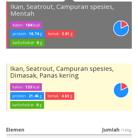
Ikan, Seatrout, Campuran spesies,
Mentah
Kalori ·
104
kcal
protein ·
16.74
g
lemak ·
3.61
g
karbohidrat ·
0
g
Ikan, Seatrout, Campuran spesies,
Dimasak, Panas kering
Kalori ·
133
kcal
protein ·
21.46
g
lemak ·
4.63
g
karbohidrat ·
0
g
Elemen
Jumlah
/100g