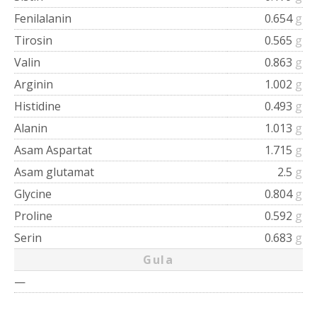
Fenilalanin
0.654
g
Tirosin
0.565
g
Valin
0.863
g
Arginin
1.002
g
Histidine
0.493
g
Alanin
1.013
g
Asam Aspartat
1.715
g
Asam glutamat
2.5
g
Glycine
0.804
g
Proline
0.592
g
Serin
0.683
g
Gula
—