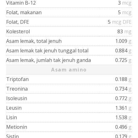
Vitamin B-12
3
mcg
Folat, makanan
5
mcg
Folat, DFE
5
mcg DFE
Kolesterol
83
mg
Asam lemak, total jenuh
1.009
g
Asam lemak tak jenuh tunggal total
0.884
g
Asam lemak, jumlah tak jenuh ganda
0.725
g
Asam amino
Triptofan
0.188
g
Treonina
0.734
g
Isoleusin
0.772
g
Leusin
1.361
g
Lisin
1.538
g
Metionin
0.496
g
Sistin
0.179
g