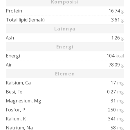
Komposisi
Protein
16.74
g
Total lipid (lemak)
3.61
g
Lainnya
Ash
1.26
g
Energi
Energi
104
kcal
Air
78.09
g
Elemen
Kalsium, Ca
17
mg
Besi, Fe
0.27
mg
Magnesium, Mg
31
mg
Fosfor, P
250
mg
Kalium, K
341
mg
Natrium, Na
58
mg