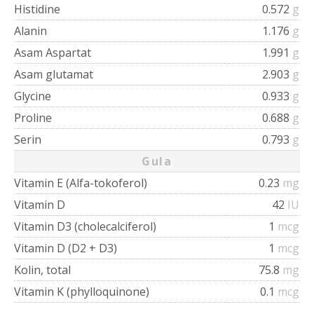
Histidine
0.572
g
Alanin
1.176
g
Asam Aspartat
1.991
g
Asam glutamat
2.903
g
Glycine
0.933
g
Proline
0.688
g
Serin
0.793
g
Gula
Vitamin E (Alfa-tokoferol)
0.23
mg
Vitamin D
42
IU
Vitamin D3 (cholecalciferol)
1
mcg
Vitamin D (D2 + D3)
1
mcg
Kolin, total
75.8
mg
Vitamin K (phylloquinone)
0.1
mcg