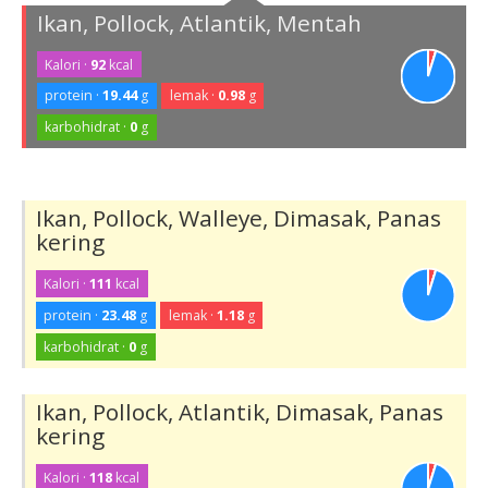
Ikan, Pollock, Atlantik, Mentah
Kalori ·
92
kcal
protein ·
19.44
g
lemak ·
0.98
g
karbohidrat ·
0
g
Ikan, Pollock, Walleye, Dimasak, Panas
kering
Kalori ·
111
kcal
protein ·
23.48
g
lemak ·
1.18
g
karbohidrat ·
0
g
Ikan, Pollock, Atlantik, Dimasak, Panas
kering
Kalori ·
118
kcal