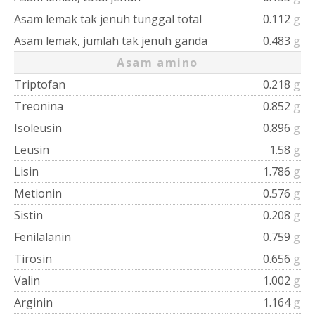
Asam lemak tak jenuh tunggal total
0.112
g
Asam lemak, jumlah tak jenuh ganda
0.483
g
Asam amino
Triptofan
0.218
g
Treonina
0.852
g
Isoleusin
0.896
g
Leusin
1.58
g
Lisin
1.786
g
Metionin
0.576
g
Sistin
0.208
g
Fenilalanin
0.759
g
Tirosin
0.656
g
Valin
1.002
g
Arginin
1.164
g