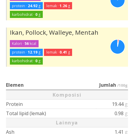
protein ·
24.92
g
lemak ·
1.26
g
karbohidrat ·
0
g
Ikan, Pollock, Walleye, Mentah
Kalori ·
56
kcal
protein ·
12.19
g
lemak ·
0.41
g
karbohidrat ·
0
g
Elemen
Jumlah
/100g
Komposisi
Protein
19.44
g
Total lipid (lemak)
0.98
g
Lainnya
Ash
1.41
g