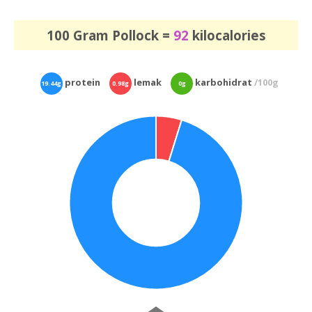
100 Gram Pollock =
92
kilocalories
protein
lemak
karbohidrat
/100g
19.44g
0.98g
0g