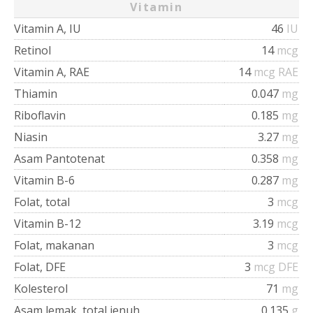
Vitamin
Vitamin A, IU
46
IU
Retinol
14
mcg
Vitamin A, RAE
14
mcg RAE
Thiamin
0.047
mg
Riboflavin
0.185
mg
Niasin
3.27
mg
Asam Pantotenat
0.358
mg
Vitamin B-6
0.287
mg
Folat, total
3
mcg
Vitamin B-12
3.19
mcg
Folat, makanan
3
mcg
Folat, DFE
3
mcg DFE
Kolesterol
71
mg
Asam lemak, total jenuh
0.135
g