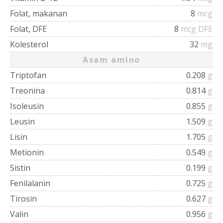
Folat, makanan
8
mcg
Folat, DFE
8
mcg DFE
Kolesterol
32
mg
Asam amino
Triptofan
0.208
g
Treonina
0.814
g
Isoleusin
0.855
g
Leusin
1.509
g
Lisin
1.705
g
Metionin
0.549
g
Sistin
0.199
g
Fenilalanin
0.725
g
Tirosin
0.627
g
Valin
0.956
g