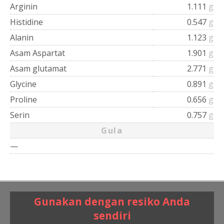
Arginin
1.111
g
Histidine
0.547
g
Alanin
1.123
g
Asam Aspartat
1.901
g
Asam glutamat
2.771
g
Glycine
0.891
g
Proline
0.656
g
Serin
0.757
g
Gula
—
Gunakan dengan resiko Anda
sendiri