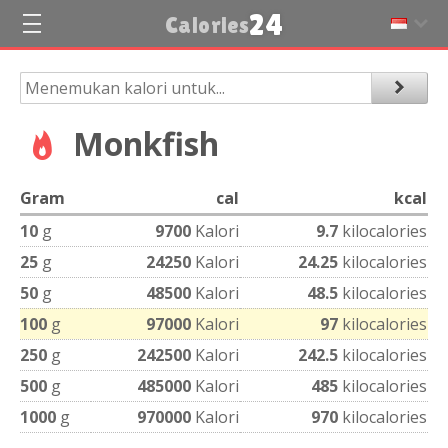
24
Calories
Monkfish
Gram
cal
kcal
10
g
9700
Kalori
9.7
kilocalories
25
g
24250
Kalori
24.25
kilocalories
50
g
48500
Kalori
48.5
kilocalories
100
g
97000
Kalori
97
kilocalories
250
g
242500
Kalori
242.5
kilocalories
500
g
485000
Kalori
485
kilocalories
1000
g
970000
Kalori
970
kilocalories