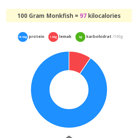
100 Gram Monkfish =
97
kilocalories
protein
lemak
karbohidrat
/100g
18.56g
1.95g
0g