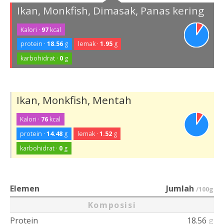
Ikan, Monkfish, Dimasak, Panas kering
Kalori ·
97
kcal
protein ·
18.56
g
lemak ·
1.95
g
karbohidrat ·
0
g
Ikan, Monkfish, Mentah
Kalori ·
76
kcal
protein ·
14.48
g
lemak ·
1.52
g
karbohidrat ·
0
g
Elemen
Jumlah
/100g
Komposisi
Protein
18.56
g