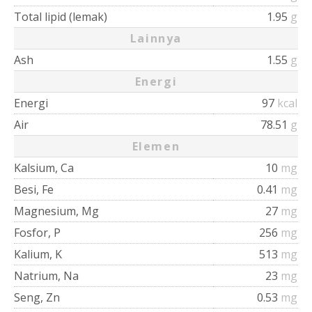
Total lipid (lemak)
1.95
g
Lainnya
Ash
1.55
g
Energi
Energi
97
kcal
Air
78.51
g
Elemen
Kalsium, Ca
10
mg
Besi, Fe
0.41
mg
Magnesium, Mg
27
mg
Fosfor, P
256
mg
Kalium, K
513
mg
Natrium, Na
23
mg
Seng, Zn
0.53
mg