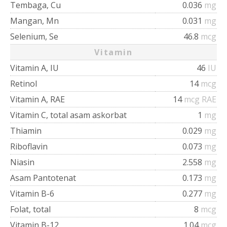
Tembaga, Cu
0.036
mg
Mangan, Mn
0.031
mg
Selenium, Se
46.8
mcg
Vitamin
Vitamin A, IU
46
IU
Retinol
14
mcg
Vitamin A, RAE
14
mcg RAE
Vitamin C, total asam askorbat
1
mg
Thiamin
0.029
mg
Riboflavin
0.073
mg
Niasin
2.558
mg
Asam Pantotenat
0.173
mg
Vitamin B-6
0.277
mg
Folat, total
8
mcg
Vitamin B-12
1.04
mcg