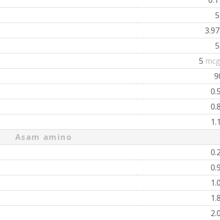
3.9
5
mcg
9
0.
0.
1.
Asam amino
0.
0.
1.
1.
2.