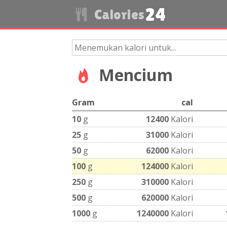
24
Calories
Mencium
Gram
cal
10
g
12400
Kalori
25
g
31000
Kalori
50
g
62000
Kalori
100
g
124000
Kalori
250
g
310000
Kalori
500
g
620000
Kalori
1000
g
1240000
Kalori