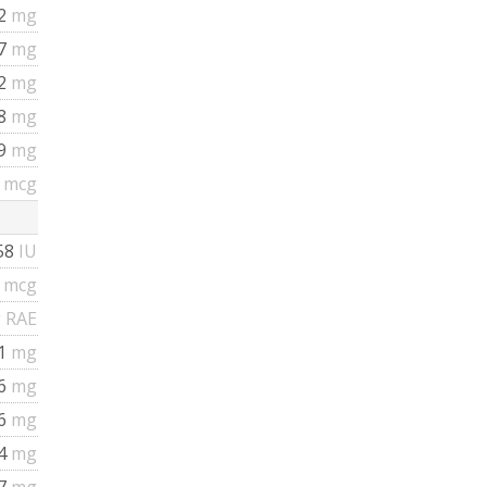
2
mg
7
mg
12
mg
78
mg
.9
mg
8
mcg
58
IU
7
mcg
 RAE
01
mg
46
mg
66
mg
74
mg
17
mg