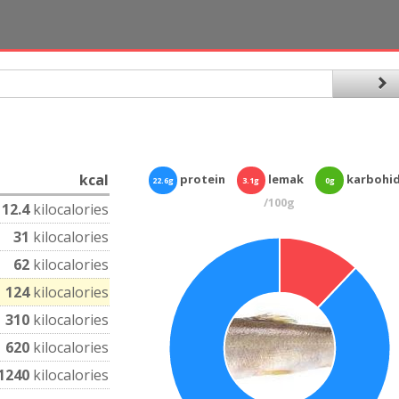
kcal
protein
lemak
karbohi
22.6g
3.1g
0g
/100g
12.4
kilocalories
31
kilocalories
62
kilocalories
124
kilocalories
310
kilocalories
620
kilocalories
1240
kilocalories