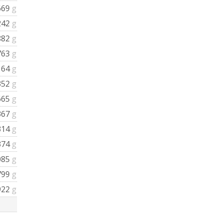
669
g
242
g
882
g
763
g
164
g
352
g
665
g
367
g
314
g
374
g
085
g
799
g
922
g