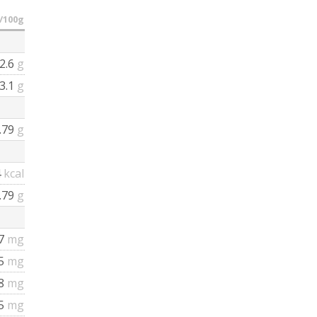
/100g
2.6
g
3.1
g
.79
g
4
kcal
.79
g
7
mg
15
mg
8
mg
5
mg