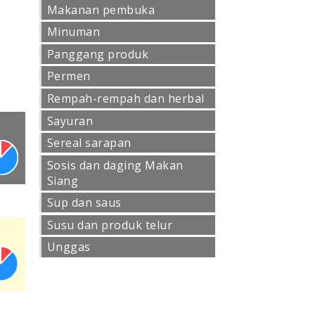
Makanan pembuka
Minuman
Panggang produk
Permen
Rempah-rempah dan herbal
Sayuran
Sereal sarapan
Sosis dan daging Makan
Siang
Sup dan saus
Susu dan produk telur
Unggas