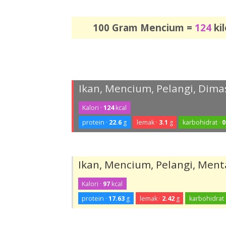
100 Gram Mencium =
124
kil
Ikan, Mencium, Pelangi, Dima
Kalori ·
124
kcal
protein ·
22.6
g
lemak ·
3.1
g
karbohidrat ·
0
Ikan, Mencium, Pelangi, Men
Kalori ·
97
kcal
protein ·
17.63
g
lemak ·
2.42
g
karbohidrat 