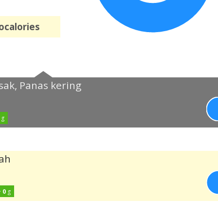
ocalories
sak, Panas kering
g
tah
·
0
g