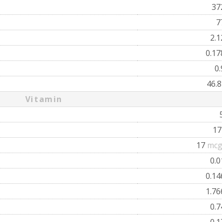
37
7
2.
0.1
0
46.
Vitamin
1
17
mcg
0.
0.1
1.7
0.
0.