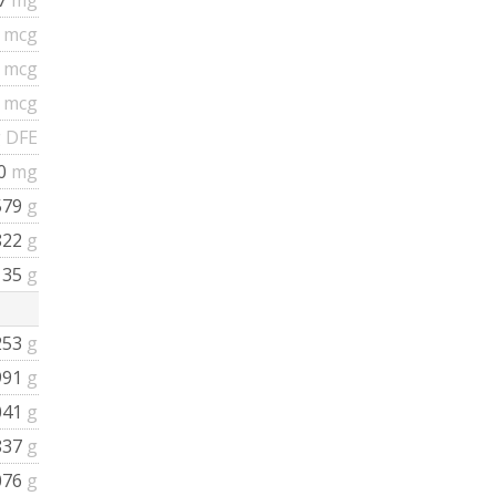
5
mcg
7
mcg
5
mcg
 DFE
0
mg
579
g
822
g
135
g
253
g
991
g
041
g
837
g
076
g