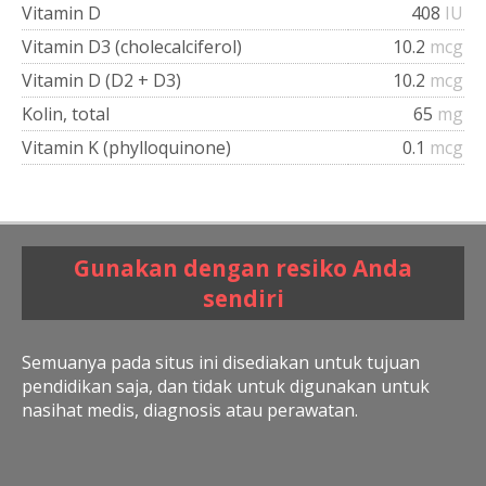
Vitamin D
408
IU
Vitamin D3 (cholecalciferol)
10.2
mcg
Vitamin D (D2 + D3)
10.2
mcg
Kolin, total
65
mg
Vitamin K (phylloquinone)
0.1
mcg
Gunakan dengan resiko Anda
sendiri
Semuanya pada situs ini disediakan untuk tujuan
pendidikan saja, dan tidak untuk digunakan untuk
nasihat medis, diagnosis atau perawatan.