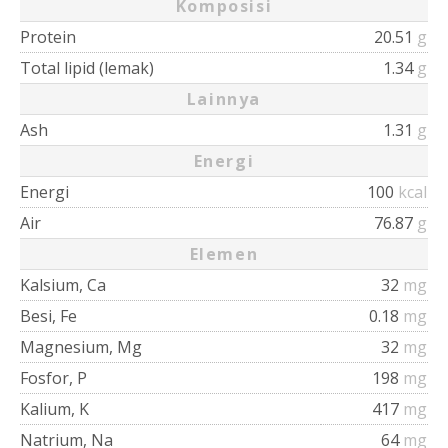
Komposisi
Protein
20.51
g
Total lipid (lemak)
1.34
g
Lainnya
Ash
1.31
g
Energi
Energi
100
kcal
Air
76.87
g
Elemen
Kalsium, Ca
32
mg
Besi, Fe
0.18
mg
Magnesium, Mg
32
mg
Fosfor, P
198
mg
Kalium, K
417
mg
Natrium, Na
64
mg