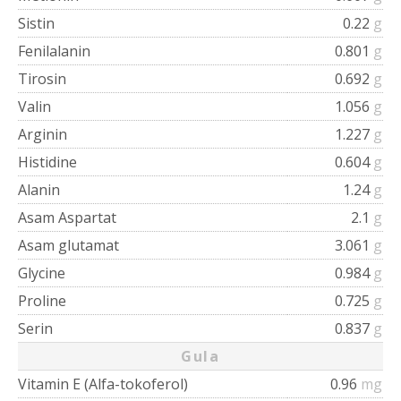
Sistin
0.22
g
Fenilalanin
0.801
g
Tirosin
0.692
g
Valin
1.056
g
Arginin
1.227
g
Histidine
0.604
g
Alanin
1.24
g
Asam Aspartat
2.1
g
Asam glutamat
3.061
g
Glycine
0.984
g
Proline
0.725
g
Serin
0.837
g
Gula
Vitamin E (Alfa-tokoferol)
0.96
mg