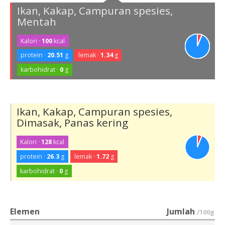
Ikan, Kakap, Campuran spesies,
Mentah
Kalori ·
100
kcal
protein ·
20.51
g
lemak ·
1.34
g
karbohidrat ·
0
g
Ikan, Kakap, Campuran spesies,
Dimasak, Panas kering
Kalori ·
128
kcal
protein ·
26.3
g
lemak ·
1.72
g
karbohidrat ·
0
g
Elemen
Jumlah
/100g