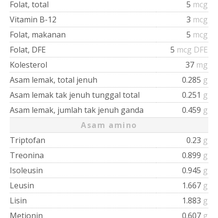
Folat, total
5
mcg
Vitamin B-12
3
mcg
Folat, makanan
5
mcg
Folat, DFE
5
mcg DFE
Kolesterol
37
mg
Asam lemak, total jenuh
0.285
g
Asam lemak tak jenuh tunggal total
0.251
g
Asam lemak, jumlah tak jenuh ganda
0.459
g
Asam amino
Triptofan
0.23
g
Treonina
0.899
g
Isoleusin
0.945
g
Leusin
1.667
g
Lisin
1.883
g
Metionin
0.607
g