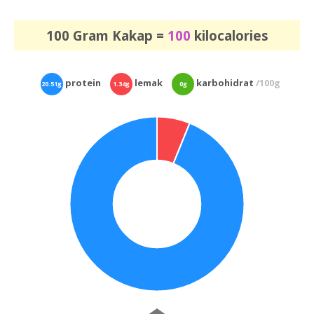
100 Gram Kakap =
100
kilocalories
protein
lemak
karbohidrat
/100g
20.51g
1.34g
0g