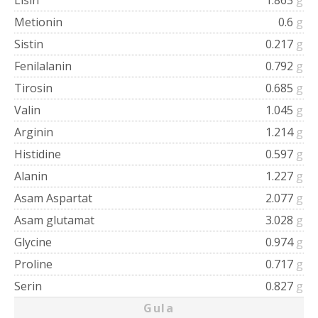
Metionin
0.6
g
Sistin
0.217
g
Fenilalanin
0.792
g
Tirosin
0.685
g
Valin
1.045
g
Arginin
1.214
g
Histidine
0.597
g
Alanin
1.227
g
Asam Aspartat
2.077
g
Asam glutamat
3.028
g
Glycine
0.974
g
Proline
0.717
g
Serin
0.827
g
Gula