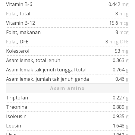
Vitamin B-6
0.442
mg
Folat, total
8
mcg
Vitamin B-12
15.6
mcg
Folat, makanan
8
mcg
Folat, DFE
8
mcg DFE
Kolesterol
53
mg
Asam lemak, total jenuh
0.363
g
Asam lemak tak jenuh tunggal total
0.764
g
Asam lemak, jumlah tak jenuh ganda
0.46
g
Asam amino
Triptofan
0.227
g
Treonina
0.889
g
Isoleusin
0.935
g
Leusin
1.648
g
Lisin
1.863
g