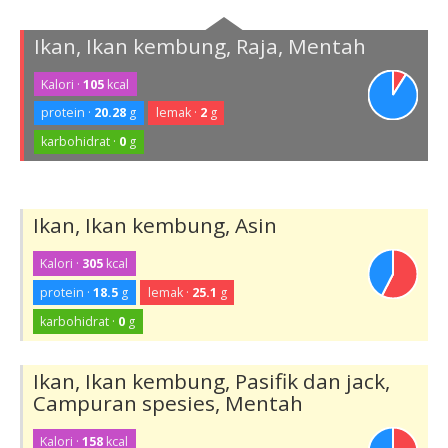
Ikan, Ikan kembung, Raja, Mentah
Kalori ·
105
kcal
protein ·
20.28
g
lemak ·
2
g
karbohidrat ·
0
g
Ikan, Ikan kembung, Asin
Kalori ·
305
kcal
protein ·
18.5
g
lemak ·
25.1
g
karbohidrat ·
0
g
Ikan, Ikan kembung, Pasifik dan jack,
Campuran spesies, Mentah
Kalori ·
158
kcal