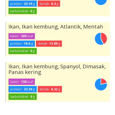
protein ·
23.19
g
lemak ·
6.3
g
karbohidrat ·
0
g
Ikan, Ikan kembung, Atlantik, Mentah
Kalori ·
205
kcal
protein ·
18.6
g
lemak ·
13.89
g
karbohidrat ·
0
g
Ikan, Ikan kembung, Spanyol, Dimasak,
Panas kering
Kalori ·
158
kcal
protein ·
23.59
g
lemak ·
6.32
g
karbohidrat ·
0
g