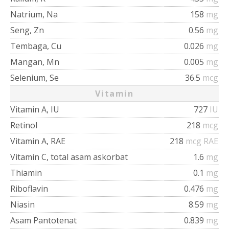
Natrium, Na
158
mg
Seng, Zn
0.56
mg
Tembaga, Cu
0.026
mg
Mangan, Mn
0.005
mg
Selenium, Se
36.5
mcg
Vitamin
Vitamin A, IU
727
IU
Retinol
218
mcg
Vitamin A, RAE
218
mcg RAE
Vitamin C, total asam askorbat
1.6
mg
Thiamin
0.1
mg
Riboflavin
0.476
mg
Niasin
8.59
mg
Asam Pantotenat
0.839
mg