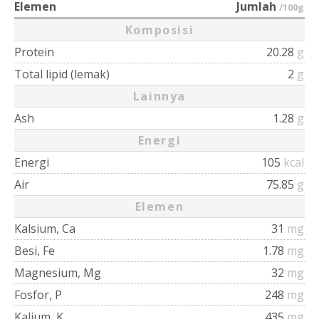
Elemen
Jumlah
/100g
Komposisi
Protein
20.28
g
Total lipid (lemak)
2
g
Lainnya
Ash
1.28
g
Energi
Energi
105
kcal
Air
75.85
g
Elemen
Kalsium, Ca
31
mg
Besi, Fe
1.78
mg
Magnesium, Mg
32
mg
Fosfor, P
248
mg
Kalium, K
435
mg