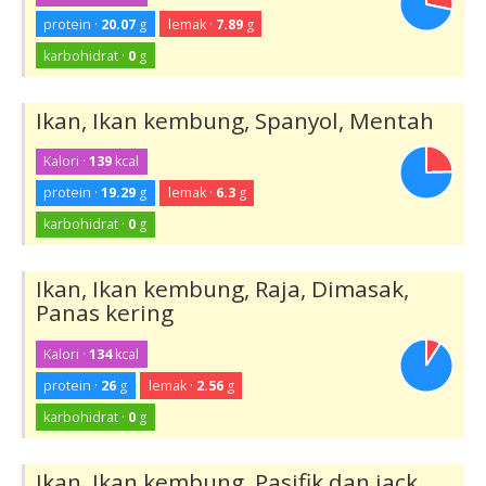
protein ·
20.07
g
lemak ·
7.89
g
karbohidrat ·
0
g
Ikan, Ikan kembung, Spanyol, Mentah
Kalori ·
139
kcal
protein ·
19.29
g
lemak ·
6.3
g
karbohidrat ·
0
g
Ikan, Ikan kembung, Raja, Dimasak,
Panas kering
Kalori ·
134
kcal
protein ·
26
g
lemak ·
2.56
g
karbohidrat ·
0
g
Ikan, Ikan kembung, Pasifik dan jack,