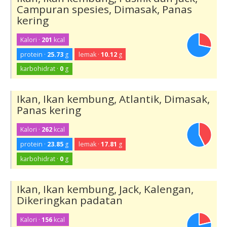
Campuran spesies, Dimasak, Panas
kering
Kalori ·
201
kcal
protein ·
25.73
g
lemak ·
10.12
g
karbohidrat ·
0
g
Ikan, Ikan kembung, Atlantik, Dimasak,
Panas kering
Kalori ·
262
kcal
protein ·
23.85
g
lemak ·
17.81
g
karbohidrat ·
0
g
Ikan, Ikan kembung, Jack, Kalengan,
Dikeringkan padatan
Kalori ·
156
kcal