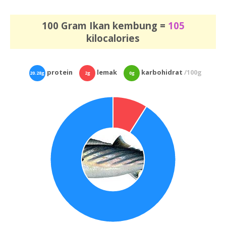
100 Gram Ikan kembung =
105
kilocalories
protein
lemak
karbohidrat
/100g
20.28g
2g
0g