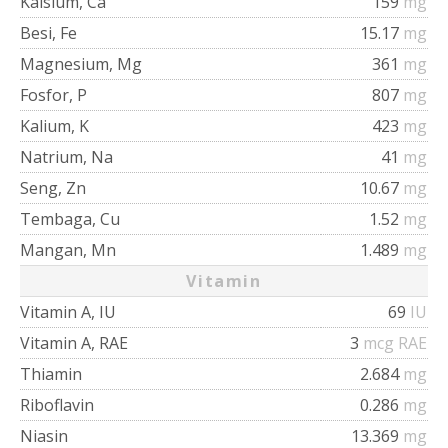
Kalsium, Ca
159
mg
Besi, Fe
15.17
mg
Magnesium, Mg
361
mg
Fosfor, P
807
mg
Kalium, K
423
mg
Natrium, Na
41
mg
Seng, Zn
10.67
mg
Tembaga, Cu
1.52
mg
Mangan, Mn
1.489
mg
Vitamin
Vitamin A, IU
69
IU
Vitamin A, RAE
3
mcg RAE
Thiamin
2.684
mg
Riboflavin
0.286
mg
Niasin
13.369
mg