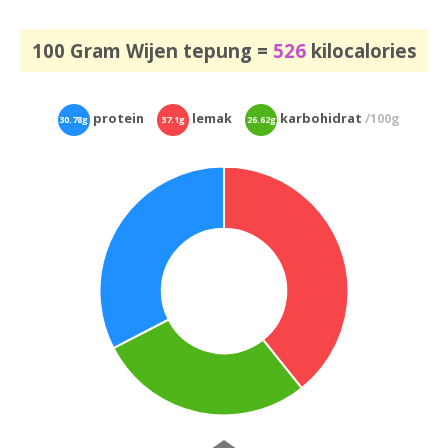
100 Gram Wijen tepung =
526
kilocalories
protein
lemak
karbohidrat
/100g
30.78g
37.1g
26.62g