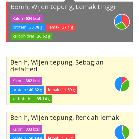
Benih, Wijen tepung, Lemak tinggi
Kalori ·
526
kcal
protein ·
30.78
g
lemak ·
37.1
g
karbohidrat ·
26.62
g
Benih, Wijen tepung, Sebagian
defatted
Kalori ·
382
kcal
protein ·
40.32
g
lemak ·
11.89
g
karbohidrat ·
35.14
g
Benih, Wijen tepung, Rendah lemak
Kalori ·
333
kcal
protein ·
50.14
g
lemak ·
1.75
g