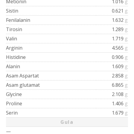
Metionin
1.016
g
Sistin
0.621
g
Fenilalanin
1.632
g
Tirosin
1.289
g
Valin
1.719
g
Arginin
4.565
g
Histidine
0.906
g
Alanin
1.609
g
Asam Aspartat
2.858
g
Asam glutamat
6.865
g
Glycine
2.108
g
Proline
1.406
g
Serin
1.679
g
Gula
—