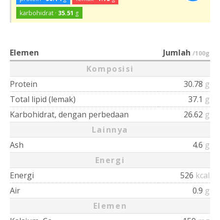
karbohidrat ·
35.51
g
Elemen
Jumlah
/100g
Komposisi
Protein
30.78
g
Total lipid (lemak)
37.1
g
Karbohidrat, dengan perbedaan
26.62
g
Lainnya
Ash
4.6
g
Energi
Energi
526
kcal
Air
0.9
g
Elemen