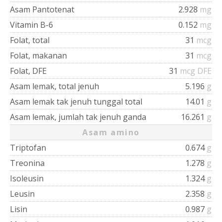
Asam Pantotenat
2.928
mg
Vitamin B-6
0.152
mg
Folat, total
31
mcg
Folat, makanan
31
mcg
Folat, DFE
31
mcg DFE
Asam lemak, total jenuh
5.196
g
Asam lemak tak jenuh tunggal total
14.01
g
Asam lemak, jumlah tak jenuh ganda
16.261
g
Asam amino
Triptofan
0.674
g
Treonina
1.278
g
Isoleusin
1.324
g
Leusin
2.358
g
Lisin
0.987
g