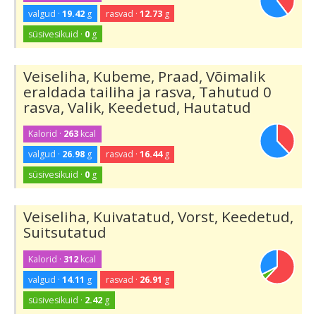
valgud ·
19.42
g
rasvad ·
12.73
g
süsivesikuid ·
0
g
Veiseliha, Kubeme, Praad, Võimalik
eraldada tailiha ja rasva, Tahutud 0
rasva, Valik, Keedetud, Hautatud
Kalorid ·
263
kcal
valgud ·
26.98
g
rasvad ·
16.44
g
süsivesikuid ·
0
g
Veiseliha, Kuivatatud, Vorst, Keedetud,
Suitsutatud
Kalorid ·
312
kcal
valgud ·
14.11
g
rasvad ·
26.91
g
süsivesikuid ·
2.42
g