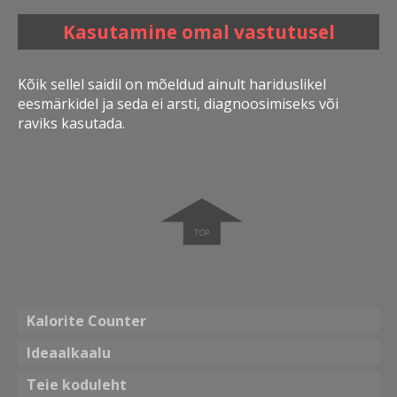
Kasutamine omal vastutusel
Kõik sellel saidil on mõeldud ainult hariduslikel
eesmärkidel ja seda ei arsti, diagnoosimiseks või
raviks kasutada.
➧
Kalorite Counter
Ideaalkaalu
Teie koduleht