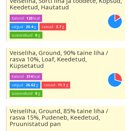
Veiseliha, Sorti liha ja toodete, Kopsud,
Keedetud, Hautatud
Kalorid ·
120
kcal
valgud ·
20.4
g
rasvad ·
3.7
g
süsivesikuid ·
0
g
Veiseliha, Ground, 90% taine liha /
rasva 10%, Loaf, Keedetud,
Küpsetatud
Kalorid ·
214
kcal
valgud ·
26.62
g
rasvad ·
11.1
g
süsivesikuid ·
0
g
Veiseliha, Ground, 85% taine liha /
rasva 15%, Pudeneb, Keedetud,
Pruunistatud pan