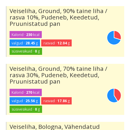
Veiseliha, Ground, 90% taine liha /
rasva 10%, Pudeneb, Keedetud,
Pruunistatud pan
Kalorid ·
230
kcal
valgud ·
28.45
g
rasvad ·
12.04
g
süsivesikuid ·
0
g
Veiseliha, Ground, 70% taine liha /
rasva 30%, Pudeneb, Keedetud,
Pruunistatud pan
Kalorid ·
270
kcal
valgud ·
25.56
g
rasvad ·
17.86
g
süsivesikuid ·
0
g
Veiseliha, Bologna, Vähendatud