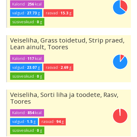
Kalorid ·
256
kcal
valgud ·
27.73
g
rasvad ·
15.3
g
süsivesikuid ·
0
g
Veiseliha, Grass toidetud, Strip praed,
Lean ainult, Toores
Kalorid ·
117
kcal
valgud ·
23.07
g
rasvad ·
2.69
g
süsivesikuid ·
0
g
Veiseliha, Sorti liha ja toodete, Rasv,
Toores
Kalorid ·
854
kcal
valgud ·
1.5
g
rasvad ·
94
g
süsivesikuid ·
0
g