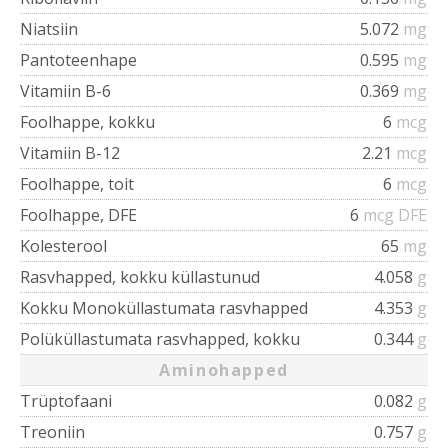
Niatsiin
5.072
mg
Pantoteenhape
0.595
mg
Vitamiin B-6
0.369
mg
Foolhappe, kokku
6
mcg
Vitamiin B-12
2.21
mcg
Foolhappe, toit
6
mcg
Foolhappe, DFE
6
mcg DFE
Kolesterool
65
mg
Rasvhapped, kokku küllastunud
4.058
g
Kokku Monoküllastumata rasvhapped
4.353
g
Polüküllastumata rasvhapped, kokku
0.344
g
Aminohapped
Trüptofaani
0.082
g
Treoniin
0.757
g