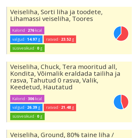
Veiseliha, Sorti liha ja toodete,
Lihamassi veiseliha, Toores
Kalorid ·
276
kcal
valgud ·
14.97
g
rasvad ·
23.52
g
süsivesikuid ·
0
g
Veiseliha, Chuck, Tera mooritud all,
Kondita, Võimalik eraldada tailiha ja
rasva, Tahutud 0 rasva, Valik,
Keedetud, Hautatud
Kalorid ·
306
kcal
valgud ·
26.39
g
rasvad ·
21.48
g
süsivesikuid ·
0
g
Veiseliha, Ground, 80% taine liha /