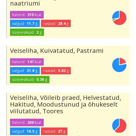
naatriumi
Kalorid ·
310
kcal
valgud ·
11.7
g
rasvad ·
28.4
g
süsivesikuid ·
2
g
Veiseliha, Kuivatatud, Pastrami
Kalorid ·
147
kcal
valgud ·
21.8
g
rasvad ·
5.82
g
süsivesikuid ·
0.36
g
Veiseliha, Võileib praed, Helvestatud,
Hakitud, Moodustunud ja õhukeselt
viilutatud, Toores
Kalorid ·
309
kcal
valgud ·
16.5
g
rasvad ·
27
g