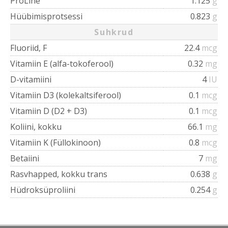
ProLine
1.125
g
Hüübimisprotsessi
0.823
g
Suhkrud
Fluoriid, F
22.4
mcg
Vitamiin E (alfa-tokoferool)
0.32
mg
D-vitamiini
4
IU
Vitamiin D3 (kolekaltsiferool)
0.1
mcg
Vitamiin D (D2 + D3)
0.1
mcg
Koliini, kokku
66.1
mg
Vitamiin K (Füllokinoon)
0.8
mcg
Betaiini
7
mg
Rasvhapped, kokku trans
0.638
g
Hüdroksüproliini
0.254
g