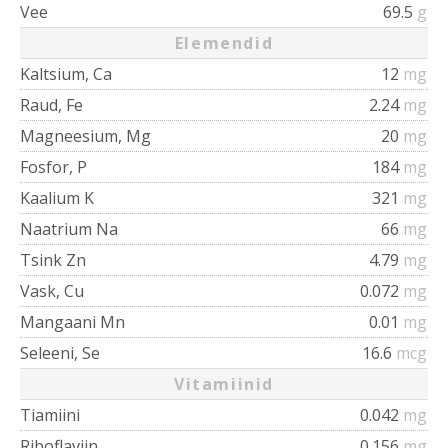
Vee
69.5
g
Elemendid
Kaltsium, Ca
12
mg
Raud, Fe
2.24
mg
Magneesium, Mg
20
mg
Fosfor, P
184
mg
Kaalium K
321
mg
Naatrium Na
66
mg
Tsink Zn
4.79
mg
Vask, Cu
0.072
mg
Mangaani Mn
0.01
mg
Seleeni, Se
16.6
mcg
Vitamiinid
Tiamiini
0.042
mg
Riboflaviin
0.156
mg