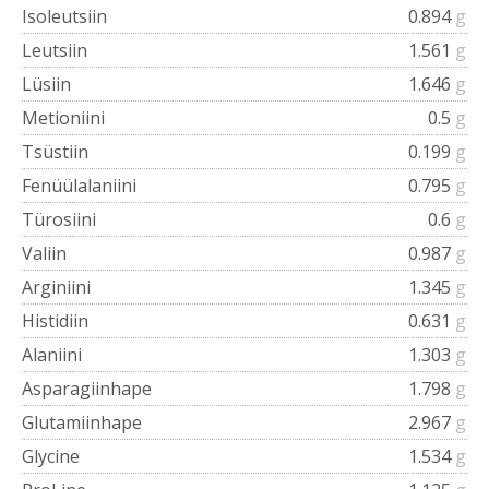
Isoleutsiin
0.894
g
Leutsiin
1.561
g
Lüsiin
1.646
g
Metioniini
0.5
g
Tsüstiin
0.199
g
Fenüülalaniini
0.795
g
Türosiini
0.6
g
Valiin
0.987
g
Arginiini
1.345
g
Histidiin
0.631
g
Alaniini
1.303
g
Asparagiinhape
1.798
g
Glutamiinhape
2.967
g
Glycine
1.534
g