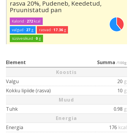
rasva 20%, Pudeneb, Keedetud,
Pruunistatud pan
Kalorid ·
272
kcal
valgud ·
27
g
rasvad ·
17.36
g
süsivesikuid ·
0
g
Element
Summa
/100g
Koostis
Valgu
20
g
Kokku lipiide (rasva)
10
g
Muud
Tuhk
0.98
g
Energia
Energia
176
kcal