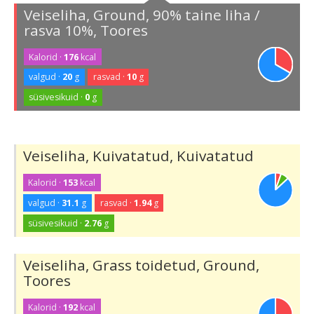
Veiseliha, Ground, 90% taine liha /
rasva 10%, Toores
Kalorid ·
176
kcal
valgud ·
20
g
rasvad ·
10
g
süsivesikuid ·
0
g
Veiseliha, Kuivatatud, Kuivatatud
Kalorid ·
153
kcal
valgud ·
31.1
g
rasvad ·
1.94
g
süsivesikuid ·
2.76
g
Veiseliha, Grass toidetud, Ground,
Toores
Kalorid ·
192
kcal