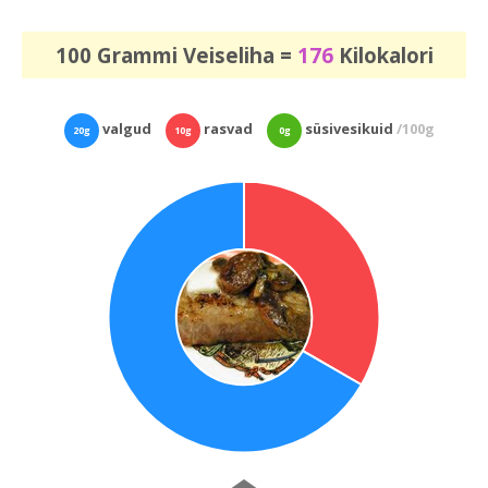
100 Grammi Veiseliha =
176
Kilokalori
valgud
rasvad
süsivesikuid
/100g
20g
10g
0g