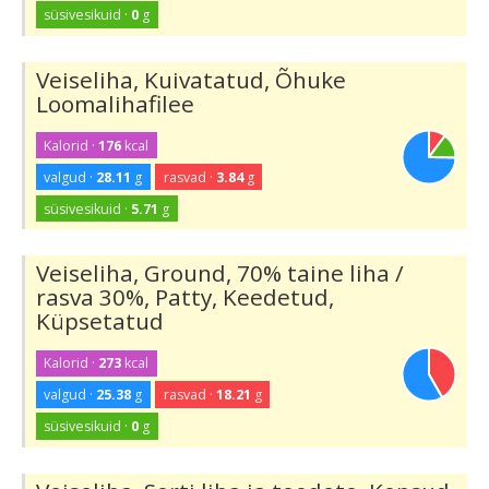
süsivesikuid ·
0
g
Veiseliha, Kuivatatud, Õhuke
Loomalihafilee
Kalorid ·
176
kcal
valgud ·
28.11
g
rasvad ·
3.84
g
süsivesikuid ·
5.71
g
Veiseliha, Ground, 70% taine liha /
rasva 30%, Patty, Keedetud,
Küpsetatud
Kalorid ·
273
kcal
valgud ·
25.38
g
rasvad ·
18.21
g
süsivesikuid ·
0
g