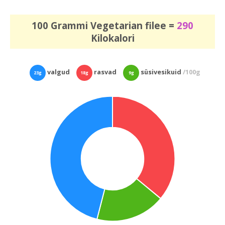
100 Grammi Vegetarian filee =
290
Kilokalori
valgud
rasvad
süsivesikuid
/100g
23g
18g
9g