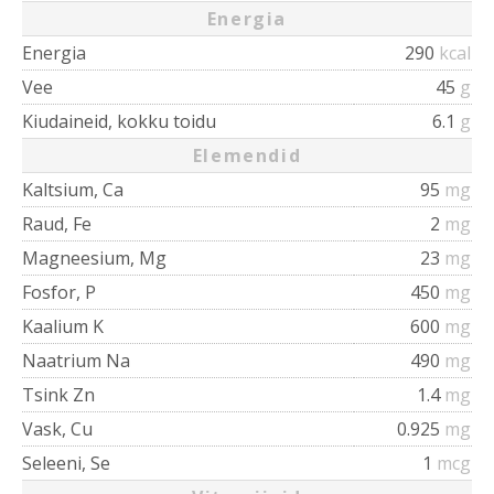
Energia
Energia
290
kcal
Vee
45
g
Kiudaineid, kokku toidu
6.1
g
Elemendid
Kaltsium, Ca
95
mg
Raud, Fe
2
mg
Magneesium, Mg
23
mg
Fosfor, P
450
mg
Kaalium K
600
mg
Naatrium Na
490
mg
Tsink Zn
1.4
mg
Vask, Cu
0.925
mg
Seleeni, Se
1
mcg