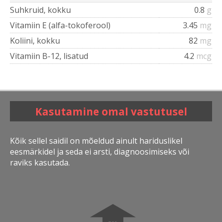
Suhkruid, kokku
0.8
g
Vitamiin E (alfa-tokoferool)
3.45
mg
Koliini, kokku
82
mg
Vitamiin B-12, lisatud
4.2
mcg
Kasutamine omal vastutusel
Kõik sellel saidil on mõeldud ainult hariduslikel
eesmärkidel ja seda ei arsti, diagnoosimiseks või
raviks kasutada.
➧