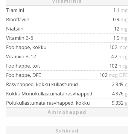
Vitamiinid
Tiamiini
1.1
mg
Riboflaviin
0.9
mg
Niatsiin
12
mg
Vitamiin B-6
1.5
mg
Foolhappe, kokku
102
mcg
Vitamiin B-12
4.2
mcg
Foolhappe, toit
102
mcg
Foolhappe, DFE
102
mcg DFE
Rasvhapped, kokku küllastunud
2.849
g
Kokku Monoküllastumata rasvhapped
4.376
g
Polüküllastumata rasvhapped, kokku
9.332
g
Aminohapped
—
Suhkrud