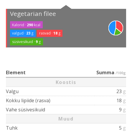
Vegetarian filee
Kalorid ·
290
kcal
valgud ·
23
g
rasvad ·
18
g
süsivesikuid ·
9
g
Element
Summa
/100g
Koostis
Valgu
23
g
Kokku lipiide (rasva)
18
g
Vahe süsivesikuid
9
g
Muud
Tuhk
5
g