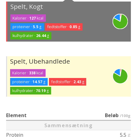
Spelt, Kogt
Kalorier ·
127
kcal
proteiner ·
5.5
g
fedtstoffer ·
0.85
g
kulhydrater ·
26.44
g
Spelt, Ubehandlede
Kalorier ·
338
kcal
proteiner ·
14.57
g
fedtstoffer ·
2.43
g
kulhydrater ·
70.19
g
Element
Beløb
/100g
Sammensætning
Protein
5.5
g