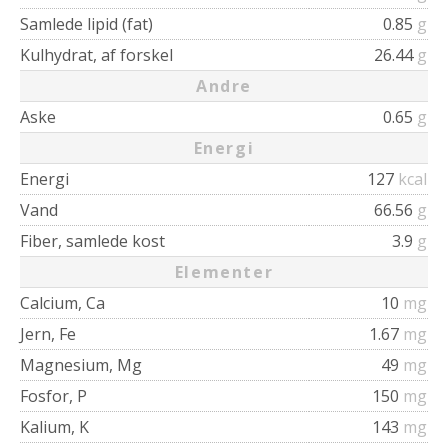
Samlede lipid (fat)
0.85
g
Kulhydrat, af forskel
26.44
g
Andre
Aske
0.65
g
Energi
Energi
127
kcal
Vand
66.56
g
Fiber, samlede kost
3.9
g
Elementer
Calcium, Ca
10
mg
Jern, Fe
1.67
mg
Magnesium, Mg
49
mg
Fosfor, P
150
mg
Kalium, K
143
mg