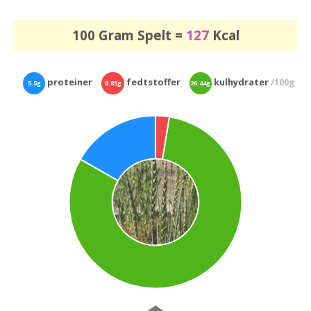
100 Gram Spelt =
127
Kcal
proteiner
fedtstoffer
kulhydrater
/100g
5.5g
0.85g
26.44g