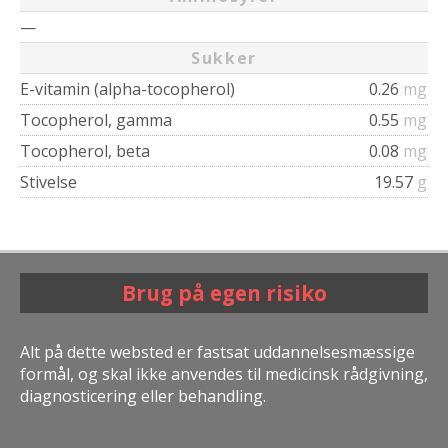
—
Sukker
E-vitamin (alpha-tocopherol)
0.26
mg
Tocopherol, gamma
0.55
mg
Tocopherol, beta
0.08
mg
Stivelse
19.57
g
Brug på egen risiko
Alt på dette websted er fastsat uddannelsesmæssige
formål, og skal ikke anvendes til medicinsk rådgivning,
diagnosticering eller behandling.