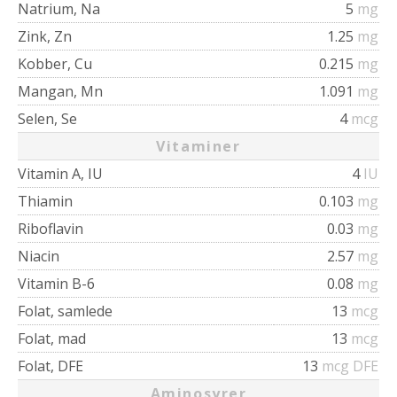
Natrium, Na
5
mg
Zink, Zn
1.25
mg
Kobber, Cu
0.215
mg
Mangan, Mn
1.091
mg
Selen, Se
4
mcg
Vitaminer
Vitamin A, IU
4
IU
Thiamin
0.103
mg
Riboflavin
0.03
mg
Niacin
2.57
mg
Vitamin B-6
0.08
mg
Folat, samlede
13
mcg
Folat, mad
13
mcg
Folat, DFE
13
mcg DFE
Aminosyrer