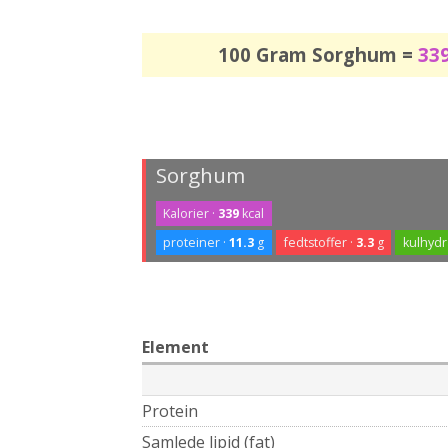
100 Gram Sorghum =
33
Sorghum
Kalorier ·
339
kcal
proteiner ·
11.3
g
fedtstoffer ·
3.3
g
kulhydr
Element
Protein
Samlede lipid (fat)