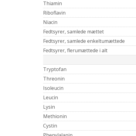
Thiamin
Riboflavin
Niacin
Fedtsyrer, samlede mættet
Fedtsyrer, samlede enkeltumættede
Fedtsyrer, flerumættede i alt
Tryptofan
Threonin
Isoleucin
Leucin
Lysin
Methionin
Cystin
Phenylalanin