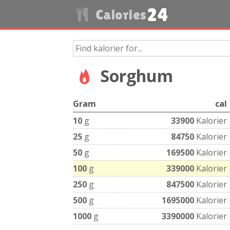
24
Calories
Sorghum
Gram
cal
10
g
33900
Kalorier
25
g
84750
Kalorier
50
g
169500
Kalorier
100
g
339000
Kalorier
250
g
847500
Kalorier
500
g
1695000
Kalorier
1000
g
3390000
Kalorier