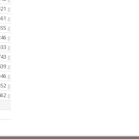
321
g
561
g
355
g
246
g
033
g
743
g
439
g
346
g
852
g
462
g