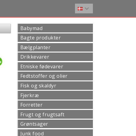
Babymad
Bagte produkter
Bælgplanter
Drikkevarer
3g
Etniske fødevarer
Fedtstoffer og olier
Fisk og skaldyr
Fjerkræ
Forretter
Frugt og frugtsaft
Grøntsager
Junk food