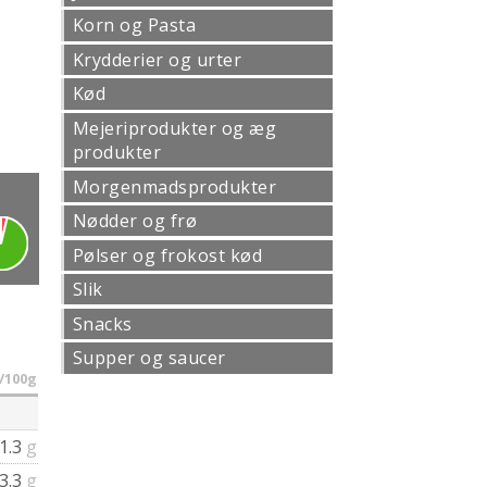
Korn og Pasta
Krydderier og urter
Kød
Mejeriprodukter og æg
produkter
Morgenmadsprodukter
Nødder og frø
Pølser og frokost kød
Slik
Snacks
Supper og saucer
/100g
1.3
g
3.3
g