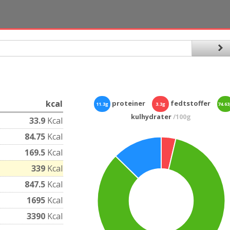
kcal
proteiner
fedtstoffer
11.3g
3.3g
74.6
kulhydrater
/100g
33.9
Kcal
84.75
Kcal
169.5
Kcal
339
Kcal
847.5
Kcal
1695
Kcal
3390
Kcal