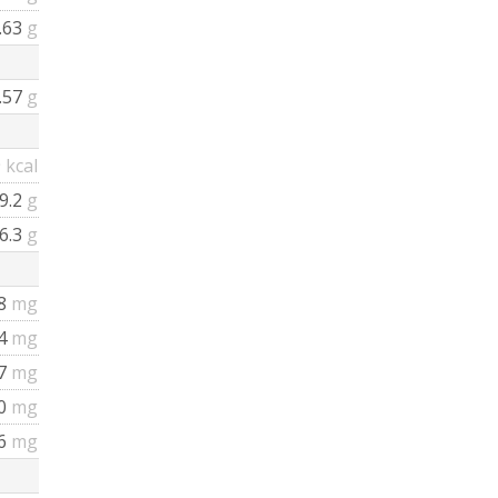
.63
g
.57
g
9
kcal
9.2
g
6.3
g
8
mg
.4
mg
7
mg
0
mg
6
mg