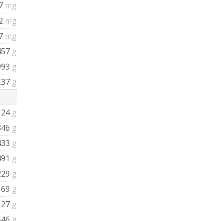
37
mg
42
mg
27
mg
457
g
993
g
.37
g
124
g
346
g
433
g
491
g
229
g
169
g
127
g
546
g