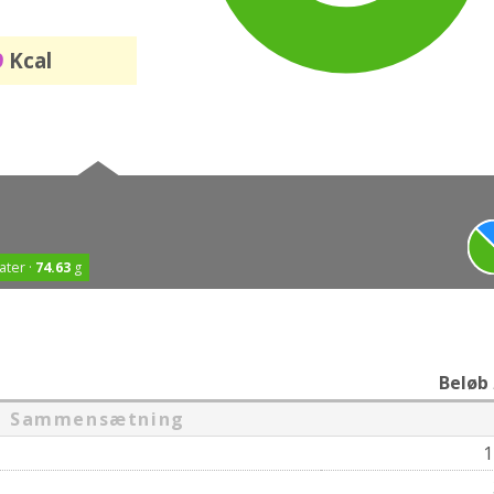
9
Kcal
ater ·
74.63
g
Beløb
Sammensætning
1