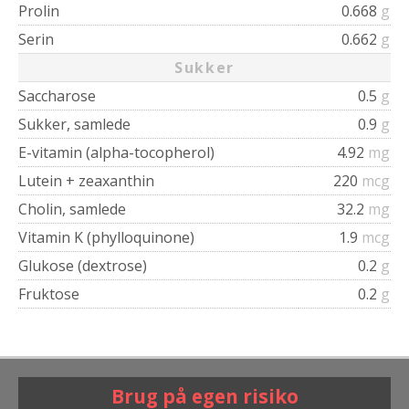
Prolin
0.668
g
Serin
0.662
g
Sukker
Saccharose
0.5
g
Sukker, samlede
0.9
g
E-vitamin (alpha-tocopherol)
4.92
mg
Lutein + zeaxanthin
220
mcg
Cholin, samlede
32.2
mg
Vitamin K (phylloquinone)
1.9
mcg
Glukose (dextrose)
0.2
g
Fruktose
0.2
g
Brug på egen risiko