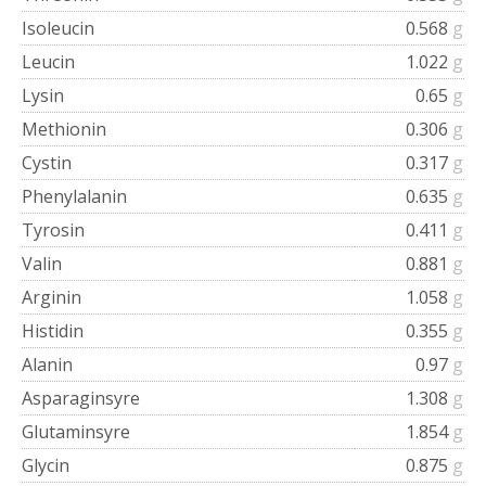
Isoleucin
0.568
g
Leucin
1.022
g
Lysin
0.65
g
Methionin
0.306
g
Cystin
0.317
g
Phenylalanin
0.635
g
Tyrosin
0.411
g
Valin
0.881
g
Arginin
1.058
g
Histidin
0.355
g
Alanin
0.97
g
Asparaginsyre
1.308
g
Glutaminsyre
1.854
g
Glycin
0.875
g