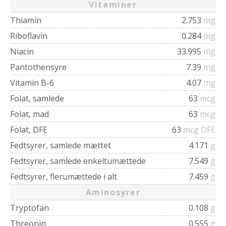
Vitaminer
Thiamin
2.753
mg
Riboflavin
0.284
mg
Niacin
33.995
mg
Pantothensyre
7.39
mg
Vitamin B-6
4.07
mg
Folat, samlede
63
mcg
Folat, mad
63
mcg
Folat, DFE
63
mcg DFE
Fedtsyrer, samlede mættet
4.171
g
Fedtsyrer, samlede enkeltumættede
7.549
g
Fedtsyrer, flerumættede i alt
7.459
g
Aminosyrer
Tryptofan
0.108
g
Threonin
0.555
g