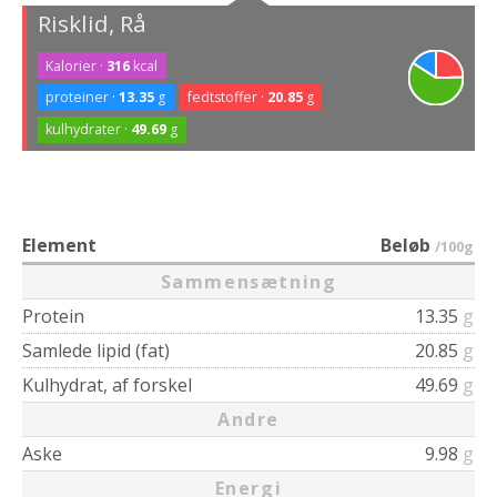
Risklid, Rå
Kalorier ·
316
kcal
proteiner ·
13.35
g
fedtstoffer ·
20.85
g
kulhydrater ·
49.69
g
Element
Beløb
/100g
Sammensætning
Protein
13.35
g
Samlede lipid (fat)
20.85
g
Kulhydrat, af forskel
49.69
g
Andre
Aske
9.98
g
Energi