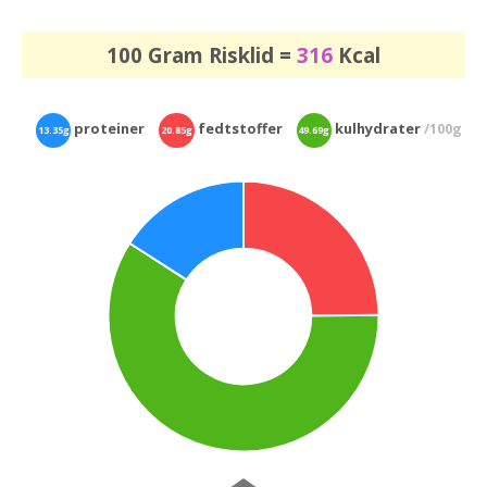
100 Gram Risklid =
316
Kcal
proteiner
fedtstoffer
kulhydrater
/100g
13.35g
20.85g
49.69g