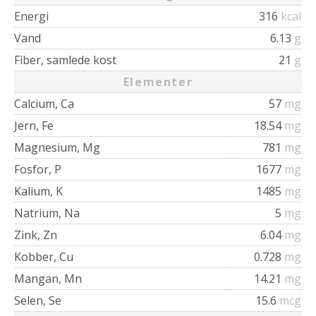
Energi
316
kcal
Vand
6.13
g
Fiber, samlede kost
21
g
Elementer
Calcium, Ca
57
mg
Jern, Fe
18.54
mg
Magnesium, Mg
781
mg
Fosfor, P
1677
mg
Kalium, K
1485
mg
Natrium, Na
5
mg
Zink, Zn
6.04
mg
Kobber, Cu
0.728
mg
Mangan, Mn
14.21
mg
Selen, Se
15.6
mcg