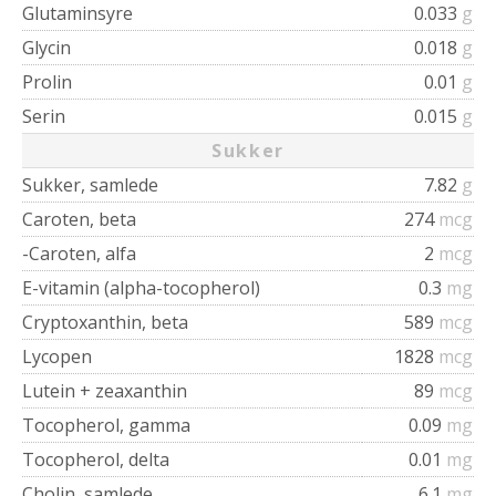
Glutaminsyre
0.033
g
Glycin
0.018
g
Prolin
0.01
g
Serin
0.015
g
Sukker
Sukker, samlede
7.82
g
Caroten, beta
274
mcg
-Caroten, alfa
2
mcg
E-vitamin (alpha-tocopherol)
0.3
mg
Cryptoxanthin, beta
589
mcg
Lycopen
1828
mcg
Lutein + zeaxanthin
89
mcg
Tocopherol, gamma
0.09
mg
Tocopherol, delta
0.01
mg
Cholin, samlede
6.1
mg