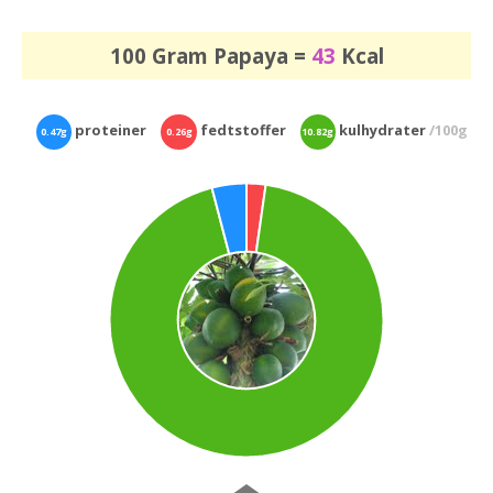
100 Gram Papaya =
43
Kcal
proteiner
fedtstoffer
kulhydrater
/100g
0.47g
0.26g
10.82g