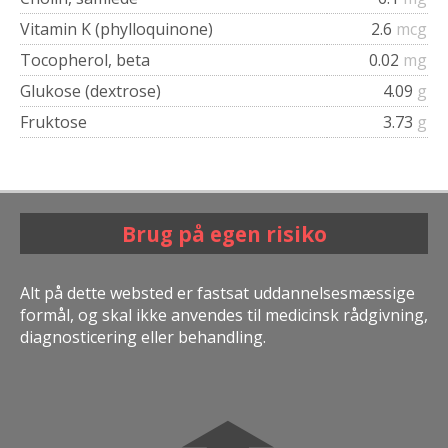
Vitamin K (phylloquinone)
2.6
mcg
Tocopherol, beta
0.02
mg
Glukose (dextrose)
4.09
g
Fruktose
3.73
g
Brug på egen risiko
Alt på dette websted er fastsat uddannelsesmæssige
formål, og skal ikke anvendes til medicinsk rådgivning,
diagnosticering eller behandling.
➧