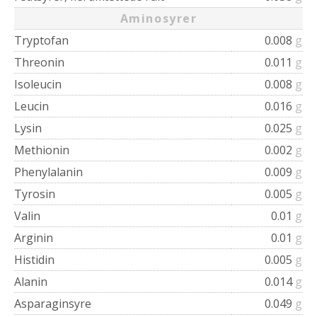
Aminosyrer
Tryptofan
0.008
g
Threonin
0.011
g
Isoleucin
0.008
g
Leucin
0.016
g
Lysin
0.025
g
Methionin
0.002
g
Phenylalanin
0.009
g
Tyrosin
0.005
g
Valin
0.01
g
Arginin
0.01
g
Histidin
0.005
g
Alanin
0.014
g
Asparaginsyre
0.049
g