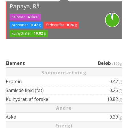
Papaya, Rå
Kalorier ·
43
kcal
proteiner ·
0.47
g
fedtstoffer ·
0.26
g
kulhydrater ·
10.82
g
Element
Beløb
/100g
Sammensætning
Protein
0.47
g
Samlede lipid (fat)
0.26
g
Kulhydrat, af forskel
10.82
g
Andre
Aske
0.39
g
Energi