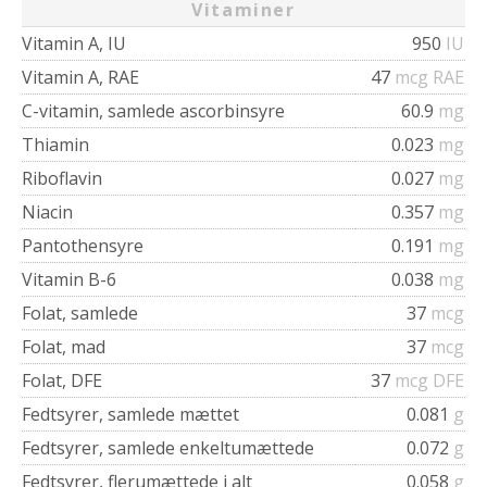
Vitaminer
Vitamin A, IU
950
IU
Vitamin A, RAE
47
mcg RAE
C-vitamin, samlede ascorbinsyre
60.9
mg
Thiamin
0.023
mg
Riboflavin
0.027
mg
Niacin
0.357
mg
Pantothensyre
0.191
mg
Vitamin B-6
0.038
mg
Folat, samlede
37
mcg
Folat, mad
37
mcg
Folat, DFE
37
mcg DFE
Fedtsyrer, samlede mættet
0.081
g
Fedtsyrer, samlede enkeltumættede
0.072
g
Fedtsyrer, flerumættede i alt
0.058
g