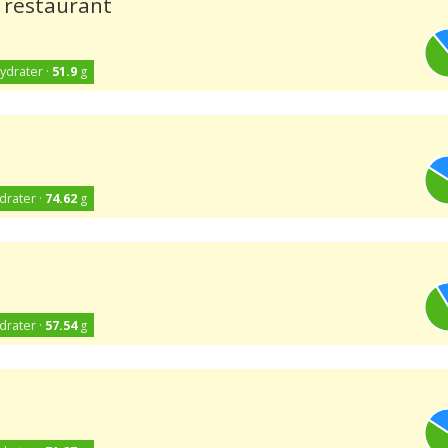
k restaurant
ydrater ·
51.9
g
drater ·
74.62
g
drater ·
57.54
g