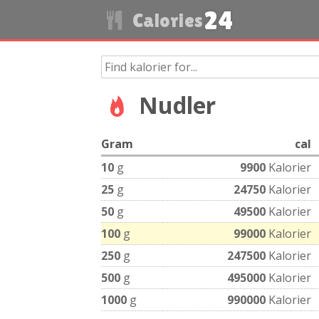
24
Calories
Nudler
Gram
cal
10
g
9900
Kalorier
25
g
24750
Kalorier
50
g
49500
Kalorier
100
g
99000
Kalorier
250
g
247500
Kalorier
500
g
495000
Kalorier
1000
g
990000
Kalorier