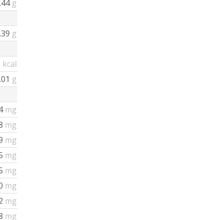
.44
g
.39
g
9
kcal
.01
g
4
mg
48
mg
9
mg
5
mg
5
mg
0
mg
12
mg
08
mg