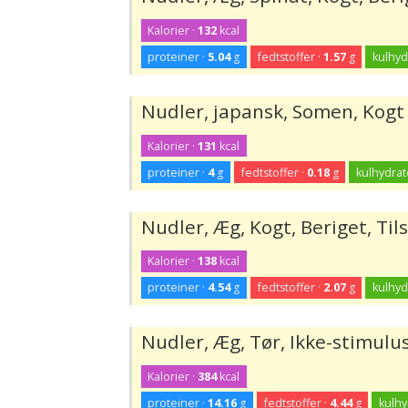
Kalorier ·
132
kcal
proteiner ·
5.04
g
fedtstoffer ·
1.57
g
kulhyd
Nudler, japansk, Somen, Kogt
Kalorier ·
131
kcal
proteiner ·
4
g
fedtstoffer ·
0.18
g
kulhydrat
Nudler, Æg, Kogt, Beriget, Tils
Kalorier ·
138
kcal
proteiner ·
4.54
g
fedtstoffer ·
2.07
g
kulhyd
Nudler, Æg, Tør, Ikke-stimul
Kalorier ·
384
kcal
proteiner ·
14.16
g
fedtstoffer ·
4.44
g
kulhy