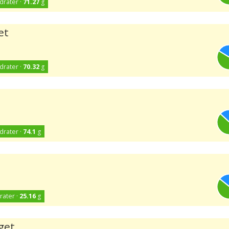
drater ·
71.27
g
et
drater ·
70.32
g
drater ·
74.1
g
rater ·
25.16
g
get