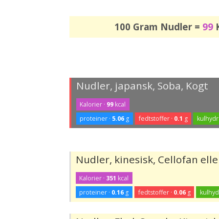
100 Gram Nudler =
99
K
Nudler, japansk, Soba, Kogt
Kalorier ·
99
kcal
proteiner ·
5.06
g
fedtstoffer ·
0.1
g
kulhydr
Nudler, kinesisk, Cellofan el
Kalorier ·
351
kcal
proteiner ·
0.16
g
fedtstoffer ·
0.06
g
kulhyd