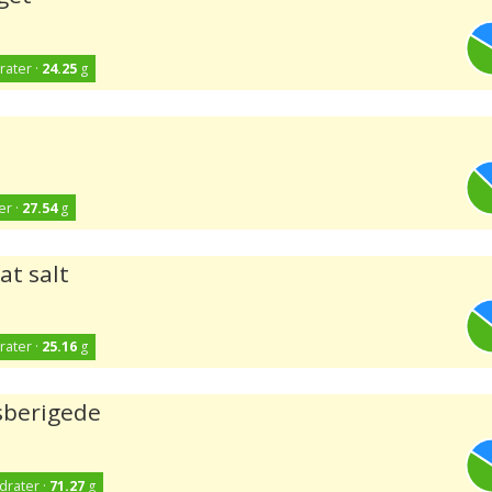
rater ·
24.25
g
er ·
27.54
g
at salt
rater ·
25.16
g
usberigede
drater ·
71.27
g