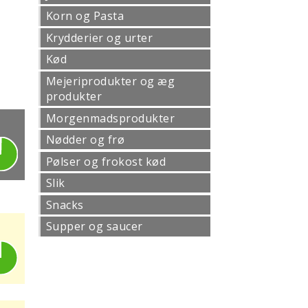
Korn og Pasta
Krydderier og urter
Kød
Mejeriprodukter og æg
produkter
Morgenmadsprodukter
Nødder og frø
Pølser og frokost kød
Slik
Snacks
Supper og saucer