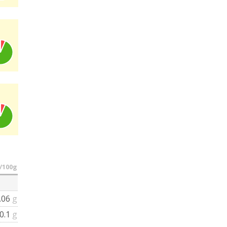
/100g
.06
g
0.1
g