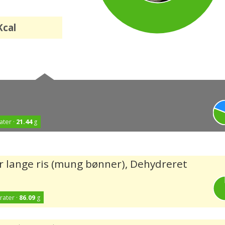
cal
ater ·
21.44
g
ler lange ris (mung bønner), Dehydreret
rater ·
86.09
g