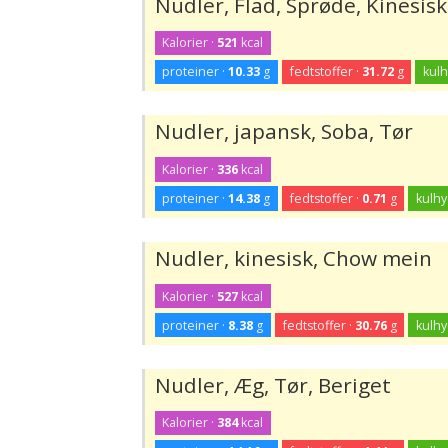
Nudler, Flad, Sprøde, Kinesis
Kalorier ·
521
kcal
proteiner ·
10.33
g
fedtstoffer ·
31.72
g
kulh
Nudler, japansk, Soba, Tør
Kalorier ·
336
kcal
proteiner ·
14.38
g
fedtstoffer ·
0.71
g
kulhy
Nudler, kinesisk, Chow mein
Kalorier ·
527
kcal
proteiner ·
8.38
g
fedtstoffer ·
30.76
g
kulhy
Nudler, Æg, Tør, Beriget
Kalorier ·
384
kcal