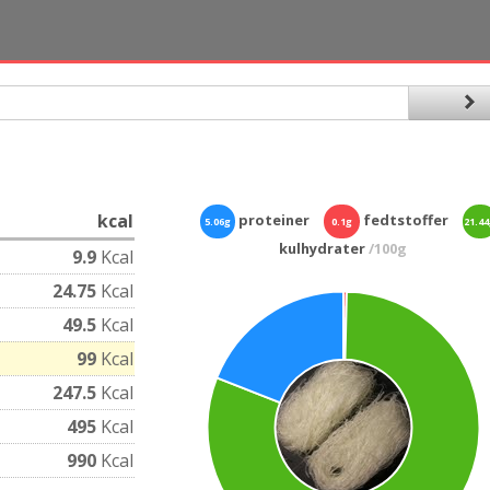
kcal
proteiner
fedtstoffer
5.06g
0.1g
21.4
kulhydrater
/100g
9.9
Kcal
24.75
Kcal
49.5
Kcal
99
Kcal
247.5
Kcal
495
Kcal
990
Kcal