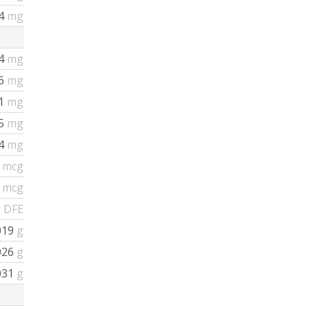
74
mg
94
mg
26
mg
51
mg
35
mg
04
mg
7
mcg
7
mcg
 DFE
019
g
026
g
031
g