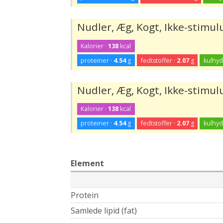
Nudler, Æg, Kogt, Ikke-stimulu
Kalorier ·
138
kcal
proteiner ·
4.54
g
fedtstoffer ·
2.07
g
kulhyd
Nudler, Æg, Kogt, Ikke-stimul
Kalorier ·
138
kcal
proteiner ·
4.54
g
fedtstoffer ·
2.07
g
kulhyd
Element
Protein
Samlede lipid (fat)