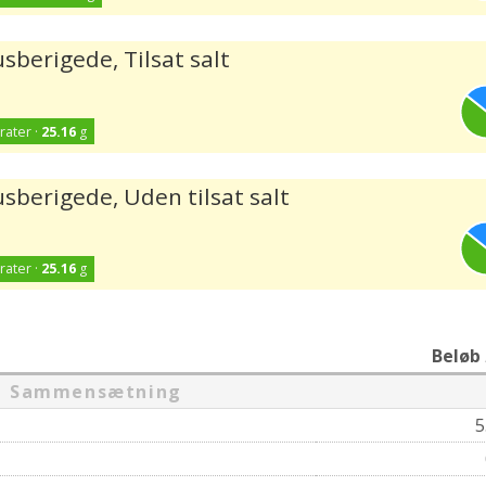
sberigede, Tilsat salt
rater ·
25.16
g
usberigede, Uden tilsat salt
rater ·
25.16
g
Beløb
Sammensætning
5