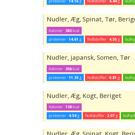
proteiner ·
14.16
g
fedtstoffer ·
4.44
g
kulhy
Nudler, Æg, Spinat, Tør, Berig
Kalorier ·
382
kcal
proteiner ·
14.61
g
fedtstoffer ·
4.55
g
kulhy
Nudler, japansk, Somen, Tør
Kalorier ·
356
kcal
proteiner ·
11.35
g
fedtstoffer ·
0.81
g
kulhy
Nudler, Æg, Kogt, Beriget
Kalorier ·
138
kcal
proteiner ·
4.54
g
fedtstoffer ·
2.07
g
kulhyd
Nudler, Æg, Spinat, Kogt, Beri