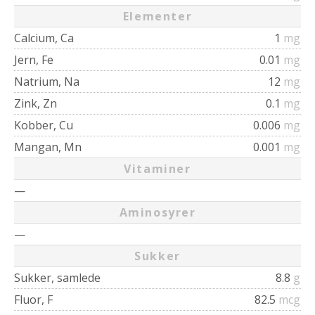
Elementer
Calcium, Ca
1
mg
Jern, Fe
0.01
mg
Natrium, Na
12
mg
Zink, Zn
0.1
mg
Kobber, Cu
0.006
mg
Mangan, Mn
0.001
mg
Vitaminer
—
Aminosyrer
—
Sukker
Sukker, samlede
8.8
g
Fluor, F
82.5
mcg