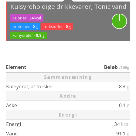
Kulsyreholdige drikkevarer, Tonic vand
Kalorier ·
34
kcal
proteiner ·
0
g
fedtstoffer ·
0
g
kulhydrater ·
8.8
g
Element
Beløb
/100g
Sammensætning
Kulhydrat, af forskel
8.8
g
Andre
Aske
0.1
g
Energi
Energi
34
kcal
Vand
91.1
g