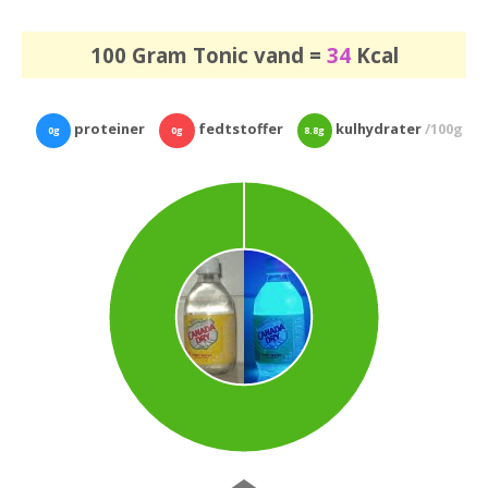
100 Gram Tonic vand =
34
Kcal
proteiner
fedtstoffer
kulhydrater
/100g
0g
0g
8.8g