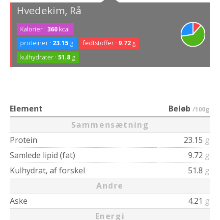
Hvedekim, Rå
Kalorier ·
360
kcal
proteiner ·
23.15
g
fedtstoffer ·
9.72
g
kulhydrater ·
51.8
g
Element
Beløb
/100g
Sammensætning
Protein
23.15
g
Samlede lipid (fat)
9.72
g
Kulhydrat, af forskel
51.8
g
Andre
Aske
4.21
g
Energi