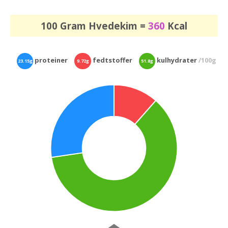
100 Gram Hvedekim =
360
Kcal
proteiner
fedtstoffer
kulhydrater
/100g
23.15g
9.72g
51.8g