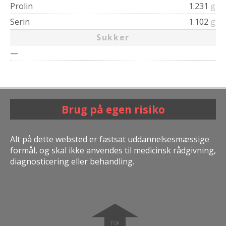
Prolin
1.231
g
Serin
1.102
g
Sukker
—
Brug på egen risiko
Alt på dette websted er fastsat uddannelsesmæssige
formål, og skal ikke anvendes til medicinsk rådgivning,
diagnosticering eller behandling.
➧