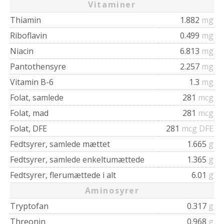
Vitaminer
Thiamin
1.882
mg
Riboflavin
0.499
mg
Niacin
6.813
mg
Pantothensyre
2.257
mg
Vitamin B-6
1.3
mg
Folat, samlede
281
mcg
Folat, mad
281
mcg
Folat, DFE
281
mcg DFE
Fedtsyrer, samlede mættet
1.665
g
Fedtsyrer, samlede enkeltumættede
1.365
g
Fedtsyrer, flerumættede i alt
6.01
g
Aminosyrer
Tryptofan
0.317
g
Threonin
0.968
g