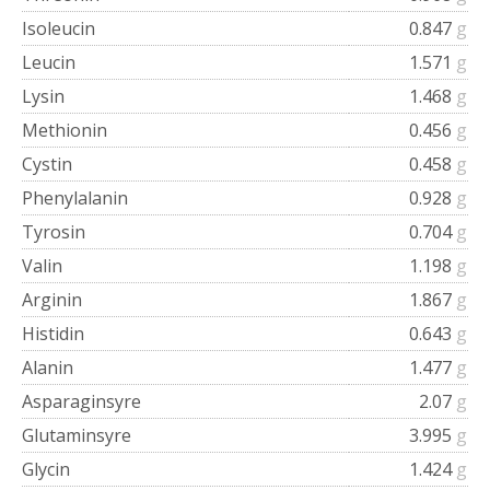
Isoleucin
0.847
g
Leucin
1.571
g
Lysin
1.468
g
Methionin
0.456
g
Cystin
0.458
g
Phenylalanin
0.928
g
Tyrosin
0.704
g
Valin
1.198
g
Arginin
1.867
g
Histidin
0.643
g
Alanin
1.477
g
Asparaginsyre
2.07
g
Glutaminsyre
3.995
g
Glycin
1.424
g