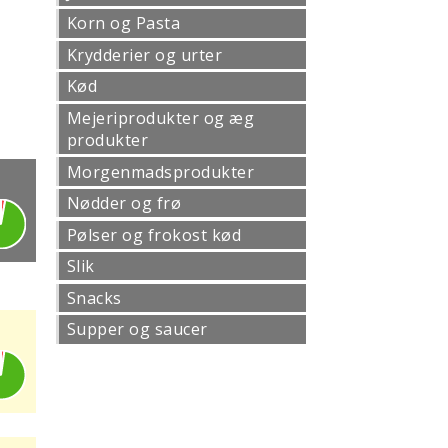
Korn og Pasta
Krydderier og urter
Kød
Mejeriprodukter og æg
produkter
Morgenmadsprodukter
Nødder og frø
Pølser og frokost kød
Slik
Snacks
Supper og saucer