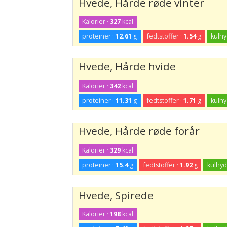
Hvede, Hårde røde vinter
Kalorier ·
327
kcal
proteiner ·
12.61
g
fedtstoffer ·
1.54
g
kulhy
Hvede, Hårde hvide
Kalorier ·
342
kcal
proteiner ·
11.31
g
fedtstoffer ·
1.71
g
kulhy
Hvede, Hårde røde forår
Kalorier ·
329
kcal
proteiner ·
15.4
g
fedtstoffer ·
1.92
g
kulhyd
Hvede, Spirede
Kalorier ·
198
kcal