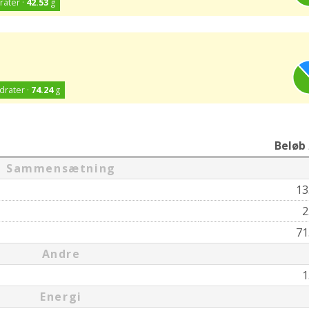
rater ·
42.53
g
drater ·
74.24
g
Beløb
Sammensætning
13
2
71
Andre
1
Energi