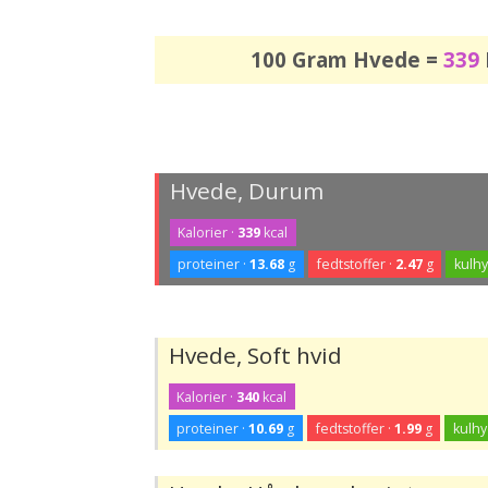
100 Gram Hvede =
339
Hvede, Durum
Kalorier ·
339
kcal
proteiner ·
13.68
g
fedtstoffer ·
2.47
g
kulhy
Hvede, Soft hvid
Kalorier ·
340
kcal
proteiner ·
10.69
g
fedtstoffer ·
1.99
g
kulhy