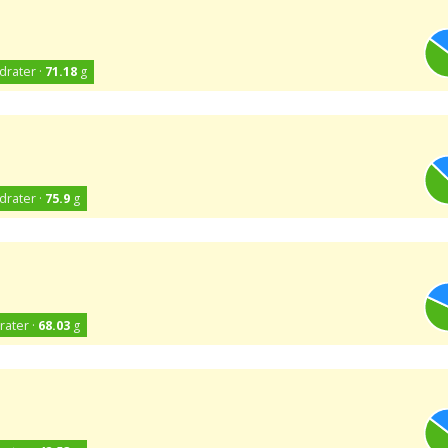
drater ·
71.18
g
drater ·
75.9
g
rater ·
68.03
g