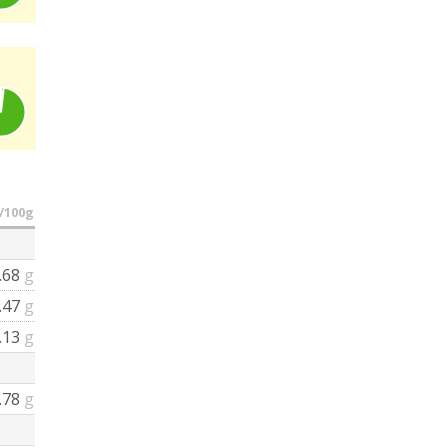
/100g
.68
g
.47
g
.13
g
.78
g