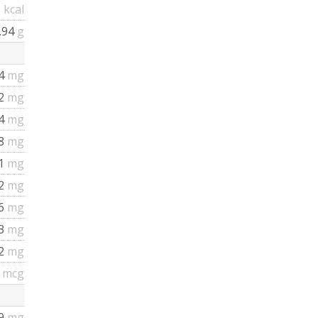
9
kcal
.94
g
4
mg
52
mg
4
mg
8
mg
1
mg
2
mg
16
mg
53
mg
12
mg
4
mcg
19
mg