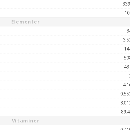
33
10
Elementer
3
3.
14
50
43
4.
0.5
3.0
89.
Vitaminer
0.4