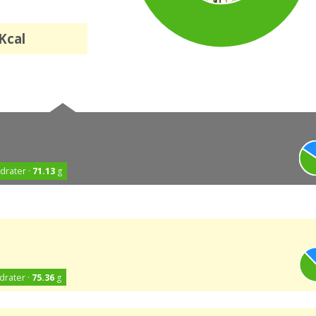
Kcal
drater ·
71.13
g
drater ·
75.36
g