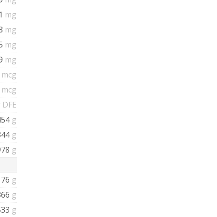
21
mg
38
mg
35
mg
19
mg
3
mcg
3
mcg
 DFE
454
g
344
g
978
g
176
g
366
g
533
g