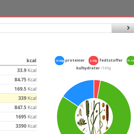
kcal
proteiner
fedtstoffer
13.68g
2.47g
71.1
kulhydrater
/100g
33.9
Kcal
84.75
Kcal
169.5
Kcal
339
Kcal
847.5
Kcal
1695
Kcal
3390
Kcal