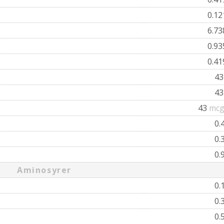
0.1
6.7
0.9
0.4
4
4
43
mcg
0.
0.
0.
Aminosyrer
0.
0.
0.