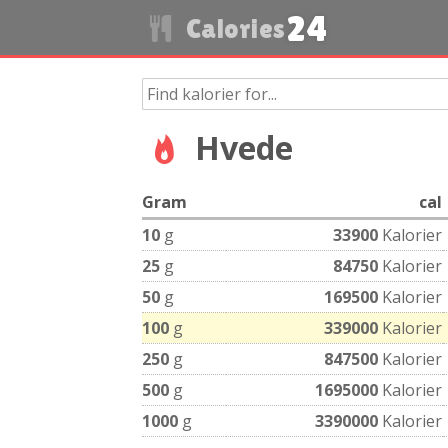
24
Calories
Hvede
Gram
cal
10
g
33900
Kalorier
25
g
84750
Kalorier
50
g
169500
Kalorier
100
g
339000
Kalorier
250
g
847500
Kalorier
500
g
1695000
Kalorier
1000
g
3390000
Kalorier