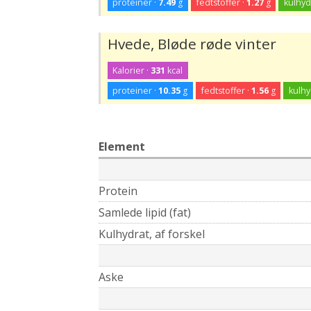
proteiner ·
7.49
g
fedtstoffer ·
1.27
g
kulhyd
Hvede, Bløde røde vinter
Kalorier ·
331
kcal
proteiner ·
10.35
g
fedtstoffer ·
1.56
g
kulhy
Element
Protein
Samlede lipid (fat)
Kulhydrat, af forskel
Aske