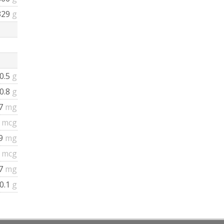
329
g
0.5
g
0.8
g
.7
mg
0
mcg
.9
mg
2
mcg
.7
mg
0.1
g