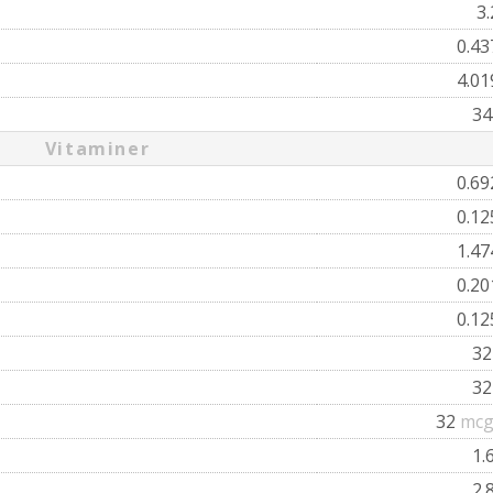
3
0.4
4.0
3
Vitaminer
0.6
0.1
1.4
0.2
0.1
3
3
32
mcg
1.
2.