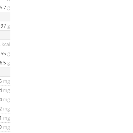
5.7
g
.97
g
4
kcal
.55
g
6.5
g
5
mg
4
mg
4
mg
2
mg
1
mg
9
mg