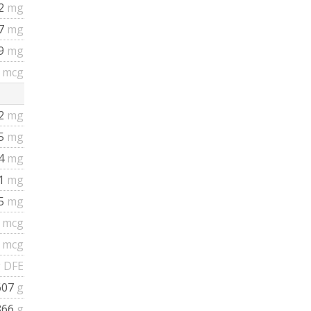
.2
mg
37
mg
19
mg
4
mcg
92
mg
25
mg
74
mg
01
mg
25
mg
2
mcg
2
mcg
 DFE
607
g
866
g