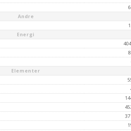
6
Andre
1
Energi
40
8
Elementer
5
14
45
37
1