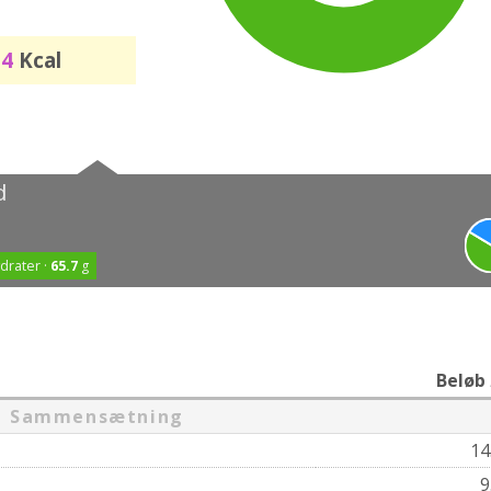
04
Kcal
d
drater ·
65.7
g
Beløb
Sammensætning
14
9