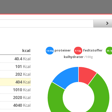
kcal
proteiner
fedtstoffer
14.66g
9.12g
65.7
kulhydrater
/100g
40.4
Kcal
101
Kcal
202
Kcal
404
Kcal
1010
Kcal
2020
Kcal
4040
Kcal