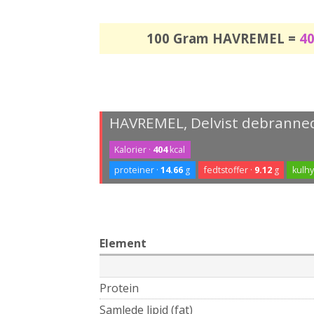
100 Gram HAVREMEL =
4
HAVREMEL, Delvist debranne
Kalorier ·
404
kcal
proteiner ·
14.66
g
fedtstoffer ·
9.12
g
kulhy
Element
Protein
Samlede lipid (fat)