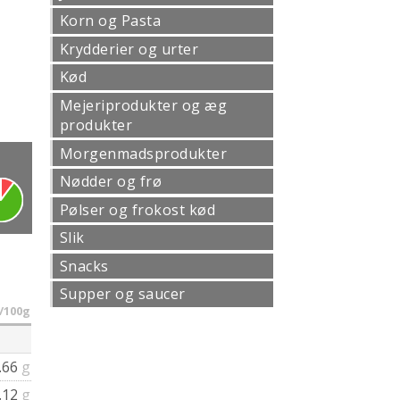
Korn og Pasta
Krydderier og urter
Kød
Mejeriprodukter og æg
produkter
Morgenmadsprodukter
Nødder og frø
Pølser og frokost kød
Slik
Snacks
Supper og saucer
/100g
.66
g
.12
g