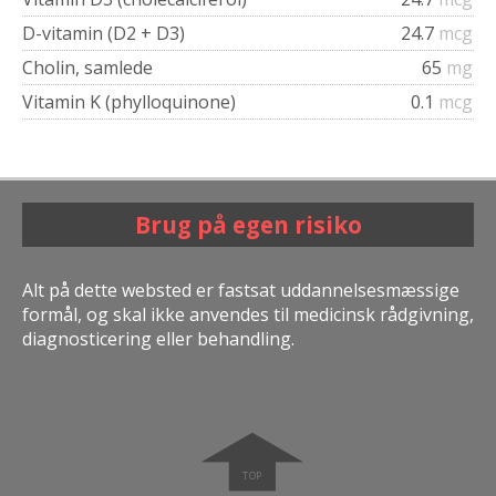
D-vitamin (D2 + D3)
24.7
mcg
Cholin, samlede
65
mg
Vitamin K (phylloquinone)
0.1
mcg
Brug på egen risiko
Alt på dette websted er fastsat uddannelsesmæssige
formål, og skal ikke anvendes til medicinsk rådgivning,
diagnosticering eller behandling.
➧