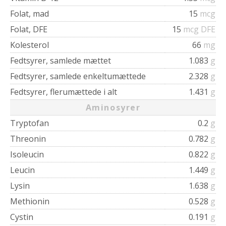
Folat, mad
15
mcg
Folat, DFE
15
mcg DFE
Kolesterol
66
mg
Fedtsyrer, samlede mættet
1.083
g
Fedtsyrer, samlede enkeltumættede
2.328
g
Fedtsyrer, flerumættede i alt
1.431
g
Aminosyrer
Tryptofan
0.2
g
Threonin
0.782
g
Isoleucin
0.822
g
Leucin
1.449
g
Lysin
1.638
g
Methionin
0.528
g
Cystin
0.191
g