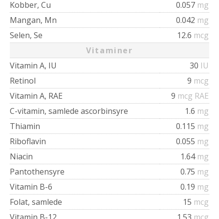
Kobber, Cu
0.057
mg
Mangan, Mn
0.042
mg
Selen, Se
12.6
mcg
Vitaminer
Vitamin A, IU
30
IU
Retinol
9
mcg
Vitamin A, RAE
9
mcg RAE
C-vitamin, samlede ascorbinsyre
1.6
mg
Thiamin
0.115
mg
Riboflavin
0.055
mg
Niacin
1.64
mg
Pantothensyre
0.75
mg
Vitamin B-6
0.19
mg
Folat, samlede
15
mcg
Vitamin B-12
1.53
mcg