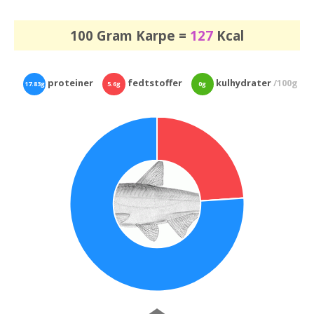
100 Gram Karpe =
127
Kcal
proteiner
fedtstoffer
kulhydrater
/100g
17.83g
5.6g
0g