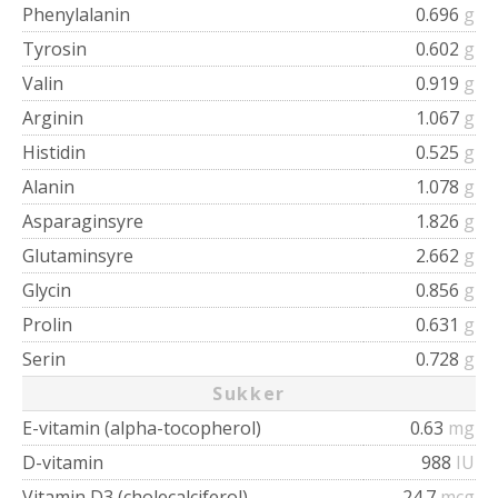
Phenylalanin
0.696
g
Tyrosin
0.602
g
Valin
0.919
g
Arginin
1.067
g
Histidin
0.525
g
Alanin
1.078
g
Asparaginsyre
1.826
g
Glutaminsyre
2.662
g
Glycin
0.856
g
Prolin
0.631
g
Serin
0.728
g
Sukker
E-vitamin (alpha-tocopherol)
0.63
mg
D-vitamin
988
IU
Vitamin D3 (cholecalciferol)
24.7
mcg