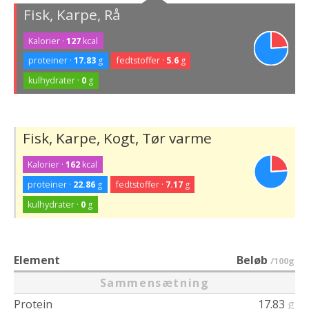
Fisk, Karpe, Rå
Kalorier ·
127
kcal
proteiner ·
17.83
g
fedtstoffer ·
5.6
g
kulhydrater ·
0
g
Fisk, Karpe, Kogt, Tør varme
Kalorier ·
162
kcal
proteiner ·
22.86
g
fedtstoffer ·
7.17
g
kulhydrater ·
0
g
Element
Beløb
/100g
Sammensætning
Protein
17.83
g