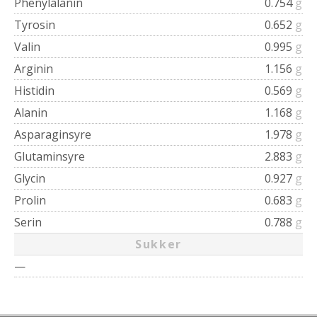
Phenylalanin
0.754
g
Tyrosin
0.652
g
Valin
0.995
g
Arginin
1.156
g
Histidin
0.569
g
Alanin
1.168
g
Asparaginsyre
1.978
g
Glutaminsyre
2.883
g
Glycin
0.927
g
Prolin
0.683
g
Serin
0.788
g
Sukker
—