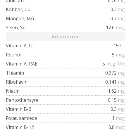
Zink, Zn
0.76
mg
Kobber, Cu
0.2
mg
Mangan, Mn
0.7
mg
Selen, Se
12.6
mcg
Vitaminer
Vitamin A, IU
15
IU
Retinol
5
mcg
Vitamin A, RAE
5
mcg RAE
Thiamin
0.372
mg
Riboflavin
0.141
mg
Niacin
1.62
mg
Pantothensyre
0.15
mg
Vitamin B-6
0.3
mg
Folat, samlede
1
mcg
Vitamin B-12
0.8
mcg