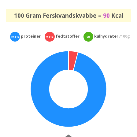
100 Gram Ferskvandskvabbe =
90
Kcal
proteiner
fedtstoffer
kulhydrater
/100g
19.31g
0.81g
0g