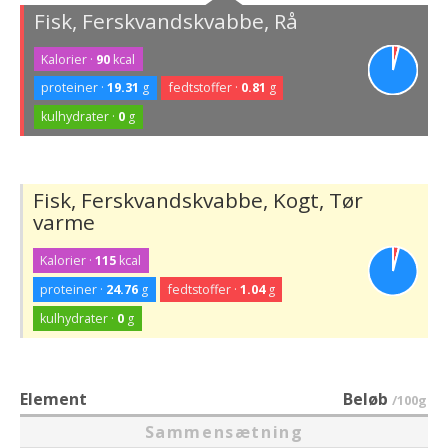
Fisk, Ferskvandskvabbe, Rå
Kalorier ·
90
kcal
proteiner ·
19.31
g
fedtstoffer ·
0.81
g
kulhydrater ·
0
g
Fisk, Ferskvandskvabbe, Kogt, Tør
varme
Kalorier ·
115
kcal
proteiner ·
24.76
g
fedtstoffer ·
1.04
g
kulhydrater ·
0
g
Element
Beløb
/100g
Sammensætning