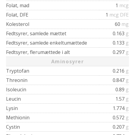
Folat, mad
1
mcg
Folat, DFE
1
mcg DFE
Kolesterol
60
mg
Fedtsyrer, samlede mættet
0.163
g
Fedtsyrer, samlede enkeltumættede
0.133
g
Fedtsyrer, flerumættede i alt
0.297
g
Aminosyrer
Tryptofan
0.216
g
Threonin
0.847
g
Isoleucin
0.89
g
Leucin
1.57
g
Lysin
1.774
g
Methionin
0.572
g
Cystin
0.207
g