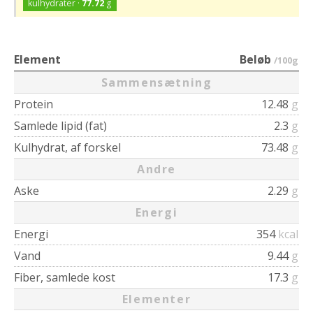
kulhydrater ·
77.72
g
Element
Beløb
/100g
Sammensætning
Protein
12.48
g
Samlede lipid (fat)
2.3
g
Kulhydrat, af forskel
73.48
g
Andre
Aske
2.29
g
Energi
Energi
354
kcal
Vand
9.44
g
Fiber, samlede kost
17.3
g
Elementer