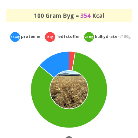
100 Gram Byg =
354
Kcal
proteiner
fedtstoffer
kulhydrater
/100g
12.48g
2.3g
73.48g