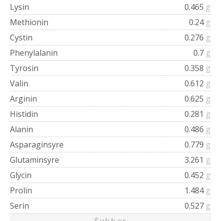
Lysin
0.465
g
Methionin
0.24
g
Cystin
0.276
g
Phenylalanin
0.7
g
Tyrosin
0.358
g
Valin
0.612
g
Arginin
0.625
g
Histidin
0.281
g
Alanin
0.486
g
Asparaginsyre
0.779
g
Glutaminsyre
3.261
g
Glycin
0.452
g
Prolin
1.484
g
Serin
0.527
g
Sukker