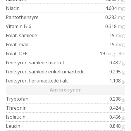
Niacin
4.604
mg
Pantothensyre
0.282
mg
Vitamin B-6
0.318
mg
Folat, samlede
19
mcg
Folat, mad
19
mcg
Folat, DFE
19
mcg DFE
Fedtsyrer, samlede mættet
0.482
g
Fedtsyrer, samlede enkeltumættede
0.295
g
Fedtsyrer, flerumættede i alt
1.108
g
Aminosyrer
Tryptofan
0.208
g
Threonin
0.424
g
Isoleucin
0.456
g
Leucin
0.848
g