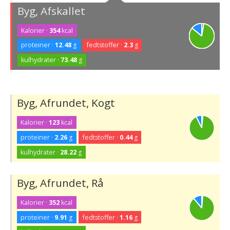
Byg, Afskallet
Kalorier ·
354
kcal
proteiner ·
12.48
g
fedtstoffer ·
2.3
g
kulhydrater ·
73.48
g
Byg, Afrundet, Kogt
Kalorier ·
123
kcal
proteiner ·
2.26
g
fedtstoffer ·
0.44
g
kulhydrater ·
28.22
g
Byg, Afrundet, Rå
Kalorier ·
352
kcal
proteiner ·
9.91
g
fedtstoffer ·
1.16
g