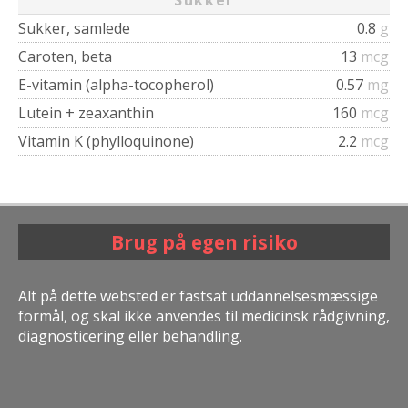
Sukker, samlede
0.8
g
Caroten, beta
13
mcg
E-vitamin (alpha-tocopherol)
0.57
mg
Lutein + zeaxanthin
160
mcg
Vitamin K (phylloquinone)
2.2
mcg
Brug på egen risiko
Alt på dette websted er fastsat uddannelsesmæssige
formål, og skal ikke anvendes til medicinsk rådgivning,
diagnosticering eller behandling.