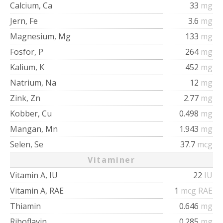
Calcium, Ca
33
mg
Jern, Fe
3.6
mg
Magnesium, Mg
133
mg
Fosfor, P
264
mg
Kalium, K
452
mg
Natrium, Na
12
mg
Zink, Zn
2.77
mg
Kobber, Cu
0.498
mg
Mangan, Mn
1.943
mg
Selen, Se
37.7
mcg
Vitaminer
Vitamin A, IU
22
IU
Vitamin A, RAE
1
mcg RAE
Thiamin
0.646
mg
Riboflavin
0.285
mg