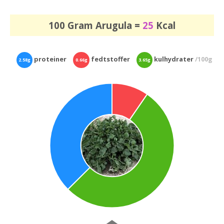
100 Gram Arugula =
25
Kcal
proteiner
fedtstoffer
kulhydrater
/100g
2.58g
0.66g
3.65g