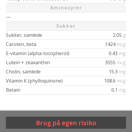
Aminosyrer
—
Sukker
Sukker, samlede
2.05
g
Caroten, beta
1424
mcg
E-vitamin (alpha-tocopherol)
0.43
mg
Lutein + zeaxanthin
3555
mcg
Cholin, samlede
15.3
mg
Vitamin K (phylloquinone)
108.6
mcg
Betain
0.1
mg
Brug på egen risiko