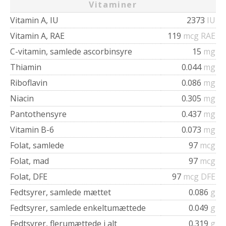
Vitaminer
Vitamin A, IU
2373
IU
Vitamin A, RAE
119
mcg RAE
C-vitamin, samlede ascorbinsyre
15
mg
Thiamin
0.044
mg
Riboflavin
0.086
mg
Niacin
0.305
mg
Pantothensyre
0.437
mg
Vitamin B-6
0.073
mg
Folat, samlede
97
mcg
Folat, mad
97
mcg
Folat, DFE
97
mcg DFE
Fedtsyrer, samlede mættet
0.086
g
Fedtsyrer, samlede enkeltumættede
0.049
g
Fedtsyrer, flerumættede i alt
0.319
g