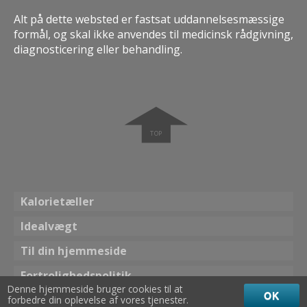
Alt på dette websted er fastsat uddannelsesmæssige
formål, og skal ikke anvendes til medicinsk rådgivning,
diagnosticering eller behandling.
➧
Kalorietæller
Idealvægt
Til din hjemmeside
Fortrolighedspolitik
Denne hjemmeside bruger cookies til at
OK
forbedre din oplevelse af vores tjenester.
Tema