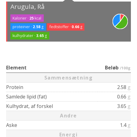
Arugula, Rå
Kalorier ·
25
kcal
proteiner ·
2.58
g
fedtstoffer ·
0.66
g
kulhydrater ·
3.65
g
Element
Beløb
/100g
Sammensætning
Protein
2.58
g
Samlede lipid (fat)
0.66
g
Kulhydrat, af forskel
3.65
g
Andre
Aske
1.4
g
Energi