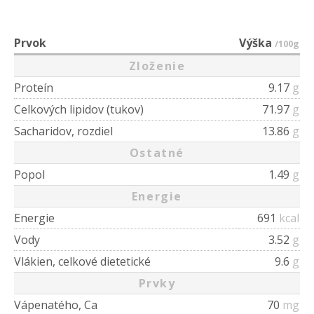
Prvok
Výška
/100g
Zloženie
Proteín
9.17
g
Celkových lipidov (tukov)
71.97
g
Sacharidov, rozdiel
13.86
g
Ostatné
Popol
1.49
g
Energie
Energie
691
kcal
Vody
3.52
g
Vlákien, celkové dietetické
9.6
g
Prvky
Vápenatého, Ca
70
mg