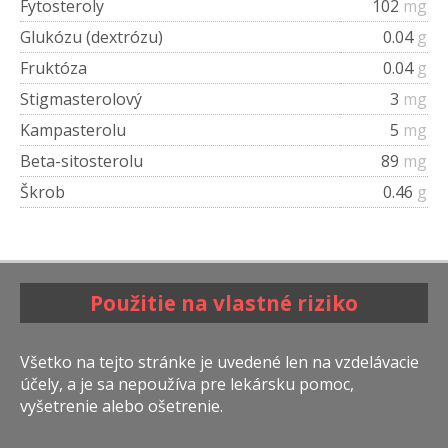
Fytosteroly
102
mg
Glukózu (dextrózu)
0.04
g
Fruktóza
0.04
g
Stigmasterolový
3
mg
Kampasterolu
5
mg
Beta-sitosterolu
89
mg
Škrob
0.46
g
Použitie na vlastné riziko
Všetko na tejto stránke je uvedené len na vzdelávacie
účely, a je sa nepoužíva pre lekársku pomoc,
vyšetrenie alebo ošetrenie.