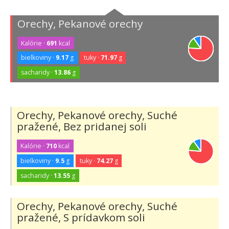
Orechy, Pekanové orechy
Kalórie ·
691
kcal
bielkoviny ·
9.17
g
tuky ·
71.97
g
sacharidy ·
13.86
g
Orechy, Pekanové orechy, Suché
pražené, Bez pridanej soli
Kalórie ·
710
kcal
bielkoviny ·
9.5
g
tuky ·
74.27
g
sacharidy ·
13.55
g
Orechy, Pekanové orechy, Suché
pražené, S prídavkom soli