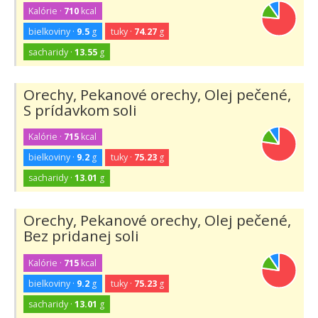
Kalórie ·
710
kcal
bielkoviny ·
9.5
g
tuky ·
74.27
g
sacharidy ·
13.55
g
Orechy, Pekanové orechy, Olej pečené,
S prídavkom soli
Kalórie ·
715
kcal
bielkoviny ·
9.2
g
tuky ·
75.23
g
sacharidy ·
13.01
g
Orechy, Pekanové orechy, Olej pečené,
Bez pridanej soli
Kalórie ·
715
kcal
bielkoviny ·
9.2
g
tuky ·
75.23
g
sacharidy ·
13.01
g