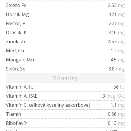
Železo Fe
2.53
mg
Horčík Mg
121
mg
Fosfor, P
277
mg
Draslík, K
410
mg
Zinok, Zn
4.53
mg
Meď, Cu
1.2
mg
Mangán, Mn
4.5
mg
Selén, Se
3.8
mcg
Vitamíny
Vitamín A, IU
56
IU
Vitamín A, RAE
3
mcg RAE
Vitamín C, celková kyseliny askorbovej
1.1
mg
Tiamín
0.66
mg
Riboflavín
0.13
mg