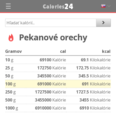
24
Calories
Pekanové orechy
Gramov
cal
kcal
10
g
69100
Kalórie
69.1
Kilokalórie
25
g
172750
Kalórie
172.75
Kilokalórie
50
g
345500
Kalórie
345.5
Kilokalórie
100
g
691000
Kalórie
691
Kilokalórie
250
g
1727500
Kalórie
1727.5
Kilokalórie
500
g
3455000
Kalórie
3455
Kilokalórie
1000
g
6910000
Kalórie
6910
Kilokalórie