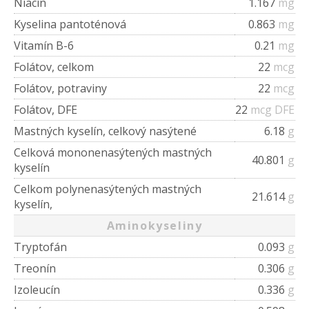
Niacín
1.167
mg
Kyselina pantoténová
0.863
mg
Vitamín B-6
0.21
mg
Folátov, celkom
22
mcg
Folátov, potraviny
22
mcg
Folátov, DFE
22
mcg DFE
Mastných kyselín, celkový nasýtené
6.18
g
Celková mononenasýtených mastných
40.801
g
kyselín
Celkom polynenasýtených mastných
21.614
g
kyselín,
Aminokyseliny
Tryptofán
0.093
g
Treonín
0.306
g
Izoleucín
0.336
g