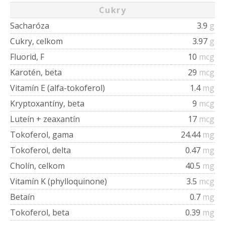
Cukry
Sacharóza
3.9
g
Cukry, celkom
3.97
g
Fluorid, F
10
mcg
Karotén, beta
29
mcg
Vitamín E (alfa-tokoferol)
1.4
mg
Kryptoxantíny, beta
9
mcg
Luteín + zeaxantín
17
mcg
Tokoferol, gama
24.44
mg
Tokoferol, delta
0.47
mg
Cholín, celkom
40.5
mg
Vitamín K (phylloquinone)
3.5
mcg
Betaín
0.7
mg
Tokoferol, beta
0.39
mg