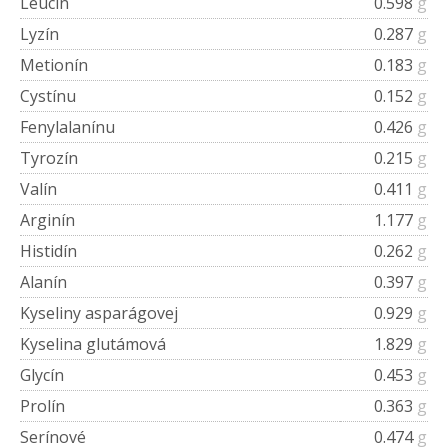
Leucín
0.598
g
Lyzín
0.287
g
Metionín
0.183
g
Cystínu
0.152
g
Fenylalanínu
0.426
g
Tyrozín
0.215
g
Valín
0.411
g
Arginín
1.177
g
Histidín
0.262
g
Alanín
0.397
g
Kyseliny asparágovej
0.929
g
Kyselina glutámová
1.829
g
Glycín
0.453
g
Prolín
0.363
g
Serínové
0.474
g