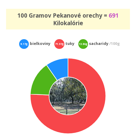
100 Gramov Pekanové orechy =
691
Kilokalórie
bielkoviny
tuky
sacharidy
/100g
9.17g
71.97g
13.86g