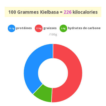
100 Grammes Kielbasa =
226
kilocalories
protéines
graisses
hydrates de carbone
13.1g
17.6g
3.9g
/100g