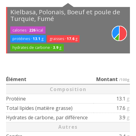
Kielbasa, Polonais, Boeuf et poule de
Turquie, Fumé
calories ·
226
kcal
protéines ·
13.1
g
graisses ·
17.6
g
hydrates de carbone ·
3.9
g
Élément
Montant
/100g
Composition
Protéine
13.1
g
Total lipides (matière grasse)
17.6
g
Hydrates de carbone, par différence
3.9
g
Autres