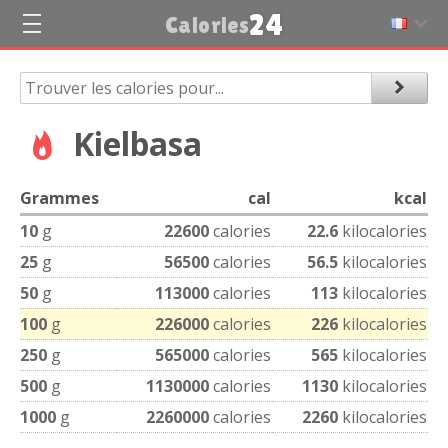
24
Calories
Kielbasa
Grammes
cal
kcal
10
g
22600
calories
22.6
kilocalories
25
g
56500
calories
56.5
kilocalories
50
g
113000
calories
113
kilocalories
100
g
226000
calories
226
kilocalories
250
g
565000
calories
565
kilocalories
500
g
1130000
calories
1130
kilocalories
1000
g
2260000
calories
2260
kilocalories