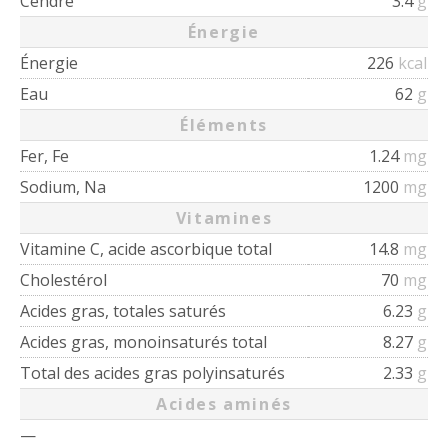
Cendre
3.4
g
Énergie
Énergie
226
kcal
Eau
62
g
Éléments
Fer, Fe
1.24
mg
Sodium, Na
1200
mg
Vitamines
Vitamine C, acide ascorbique total
14.8
mg
Cholestérol
70
mg
Acides gras, totales saturés
6.23
g
Acides gras, monoinsaturés total
8.27
g
Total des acides gras polyinsaturés
2.33
g
Acides aminés
—